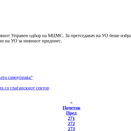
новиот Управен одбор на МЦМС. За претседавач на УО беше избра
и на УО за нивниот придонес.
ата самоуправа“
та со граѓанскиот сектор
«
Почеток
Пред
271
272
273