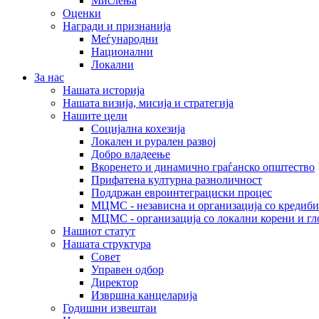
Мислења
Оценки
Награди и признанија
Меѓународни
Национални
Локални
За нас
Нашата историја
Нашата визија, мисија и стратегија
Нашите цели
Социјална кохезија
Локален и рурален развој
Добро владеење
Вкоренето и динамично граѓанско општество
Прифатена културна разноличност
Поддржан евроинтеграциски процес
МЦМС - независна и организација со кредиби
МЦМС - организација со локални корени и гл
Нашиот статут
Нашата структура
Совет
Управен одбор
Директор
Извршна канцеларија
Годишни извештаи