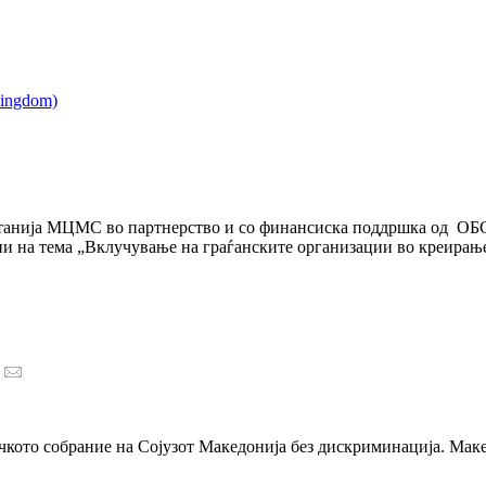
итанија МЦМС во партнерство и со финансиска поддршка од ОБСЕ
и на тема „Вклучување на граѓанските организации во креирање
вачкото собрание на Сојузот Македонија без дискриминација. М