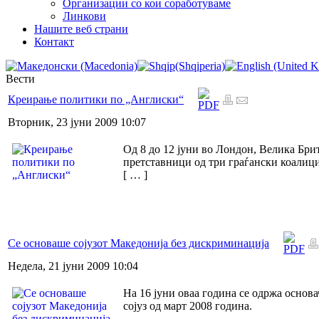
Организации со кои соработуваме
Линкови
Нашите веб страни
Контакт
Вести
Креирање политики по „Англиски“
Вторник, 23 јуни 2009 10:07
Од 8 до 12 јуни во Лондон, Велика Бр
претставници од три граѓански коалици
[ … ]
Се основаше сојузот Македонија без дискриминација
Недела, 21 јуни 2009 10:04
На 16 јуни оваа година се одржа осно
сојуз од март 2008 година.