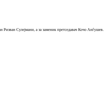
н Ризван Сулејмани, а за заменик претседавач Кочо Анѓушев.