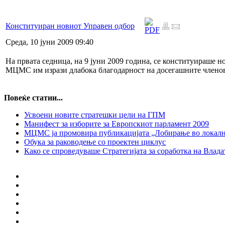
Конституиран новиот Управен одбор
Среда, 10 јуни 2009 09:40
На првата седница, на 9 јуни 2009 година, се конституираше 
МЦМС им изрази длабока благодарност на досегашните членов
Повеќе статии...
Усвоени новите стратешки цели на ГПМ
Манифест за изборите за Европскиот парламент 2009
МЦМС ја промовира публикацијата „Лобирање во локалн
Обука за раководење со проектен циклус
Како се спроведуваше Стратегијата за соработка на Влада