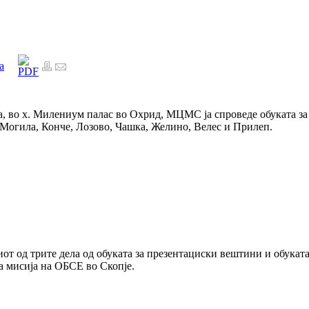
а
на, во х. Милениум палас во Охрид, МЦМС ја спроведе обуката за
Могила, Конче, Лозово, Чашка, Желино, Велес и Прилеп.
иот од трите дела од обуката за презентациски вештини и обуката
а мисија на ОБСЕ во Скопје.