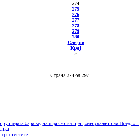
274
275
276
277
278
279
280
Следно
Крај
»
Страна 274 од 297
орупцијата бара веднаш да се стопира донесувањето на Предлог-
апка
а грантистите