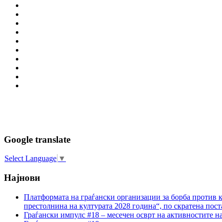
Google translate
Select Language
▼
Најнови
Платформата на граѓански организации за борба против к
престолнина на културата 2028 година“, по скратена пост
Граѓански импулс #18 – месечен осврт на активностите н