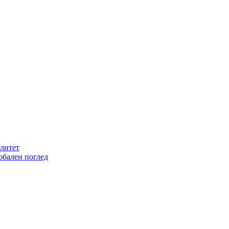
литет
обален поглед