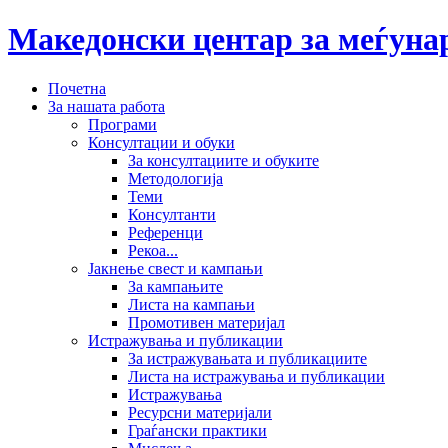
Македонски центар за меѓун
Почетна
За нашата работа
Програми
Консултации и обуки
За консултациите и обуките
Методологија
Теми
Консултанти
Референци
Рекоа...
Јакнење свест и кампањи
За кампањите
Листа на кампањи
Промотивен материјал
Истражувања и публикации
За истражувањата и публикациите
Листа на истражувања и публикации
Истражувања
Ресурсни материјали
Граѓански практики