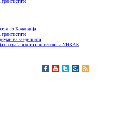
а грантистите
сета во Холандија
а грантистите
едиуми на заедницата
ја на граѓанското општество за УНКАК