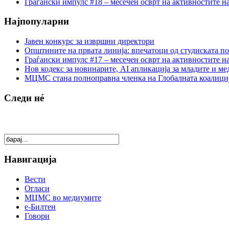
Граѓански импулс #18 – месечен осврт на активностите н
Најпопуларни
Јавен конкурс за извршни директори
Општините на првата линија: впечатоци од студиската по
Граѓански импулс #17 – месечен осврт на активностите н
Нов кодекс за новинарите, AI апликација за младите и м
МЦМС стана полноправна членка на Глобалната коалици
Следи нé
Навигација
Вести
Огласи
МЦМС во медиумите
е-Билтен
Говори