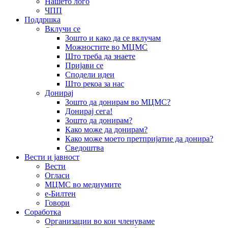
Нашето лого
ЧПП
Поддршка
Вклучи се
Зошто и како да се вклучам
Можностите во МЦМС
Што треба да знаете
Пријави се
Сподели идеи
Што рекоа за нас
Донирај
Зошто да донирам во МЦМС?
Донирај сега!
Зошто да донирам?
Како може да донирам?
Како може моето претпријатие да донира?
Сведоштва
Вести и јавност
Вести
Огласи
МЦМС во медиумите
е-Билтен
Говори
Соработка
Организации во кои членуваме