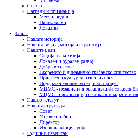
Мислења
Оценки
Награди и признанија
Меѓународни
Национални
Локални
За нас
Нашата историја
Нашата визија, мисија и стратегија
Нашите цели
Социјална кохезија
Локален и рурален развој
Добро владеење
Вкоренето и динамично граѓанско општество
Прифатена културна разноличност
Поддржан евроинтеграциски процес
МЦМС - независна и организација со кредиби
МЦМС - организација со локални корени и гл
Нашиот статут
Нашата структура
Совет
Управен одбор
Директор
Извршна канцеларија
Годишни извештаи