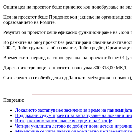
Општа цел на проектот беше придонес кон подобрување на вкл
Цел на проектот беше Придонес кон јакнење на организациски
образованието на Ромите.
Резултат од проектот беше ефикасно функционирање на Лоби гр
Во рамките на овој проект беа реализирани следниве активн
2002”, Лоби групата за образование, Лоби средби, Организаци
Временскиот период на спроведување на проектот беше: 01 јул
Директните трошоци за проектот изнесуваа 800.318,00 МКД.
Сите средства се обезбедени од Данската меѓуцрковна помош 
Поврзани:
Локалното застапување засилено за време на пандемијата
Поддржани седум проекти за застапување на локални ин
Интерактивно запознавање во срцето на Скопје
Четири училишта летово ќе добијат нови детски играли
Македонија се уште далеку од комплетно имплементир