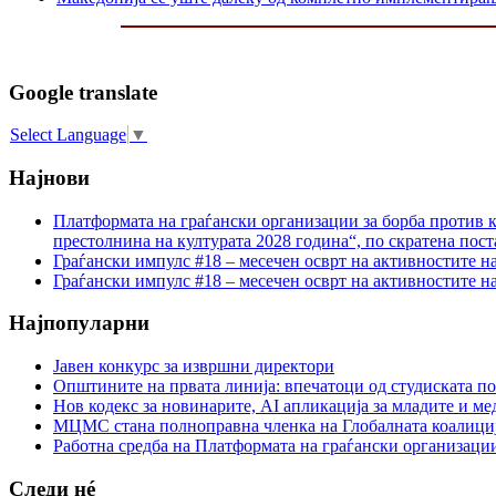
Google translate
Select Language
▼
Најнови
Платформата на граѓански организации за борба против к
престолнина на културата 2028 година“, по скратена пост
Граѓански импулс #18 – месечен осврт на активностите н
Граѓански импулс #18 – месечен осврт на активностите н
Најпопуларни
Јавен конкурс за извршни директори
Општините на првата линија: впечатоци од студиската по
Нов кодекс за новинарите, AI апликација за младите и м
МЦМС стана полноправна членка на Глобалната коалици
Работна средба на Платформата на граѓански организации
Следи нé