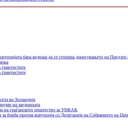
орупцијата бара веднаш да се стопира донесувањето на Предлог-
апка
а грантистите
а грантистите
сета во Холандија
едиуми на заедницата
ја на граѓанското општество за УНКАК
 за борба против корупција со Делегација на Собранието на Црн