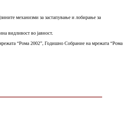
јзините механизми за застапување и лобирање за
ина видливост во јавност.
мрежата “Рома 2002”, Годишно Собрание на мрежата “Рома