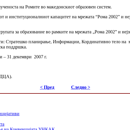
ученоста на Ромите во македонскиот образовен систем.
от и институционалниот капацитет на мрежата “Рома 2002” и не
упата за образование во рамките на мрежата „Рома 2002” и нејз
ости: Стратешко планирање, Информации, Кординативно тело на 
ска поддршка.
и – 31 декември 2007 г.
(ДЦА).
< Пред
Следно >
ицијативи
шта
ање на Конвенцијата УНКАК