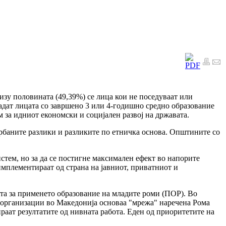
изу половината (49,39%) се лица кои не поседуваат или
дадат лицата со завршено 3 или 4-годишно средно образование
 за идниот економски и социјален развој на државата.
урбаните разлики и разликите по етничка основа. Општините со
тем, но за да се постигне максимален ефект во напорите
 имплементираат од страна на јавниот, приватниот и
та за применето образование на младите роми (ПОР). Во
и организации во Македонија основаа "мрежа" наречена Рома
ираат резултатите од нивната работа. Еден од приоритетите на