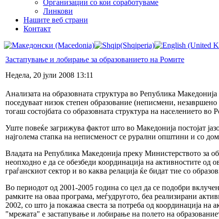
Организации со кои соработуваме
Линкови
Нашите веб страни
Контакт
Застапување и лобирање за образованието на Ромите
Недела, 20 јули 2008 13:11
Анализата на образовната структура во Република Македонија 
поседуваат низок степен образование (неписмени, незавршено 
тогаш состојбата со образовната структура на населението во 
Уште повеќе загрижува фактот што во Македонија постојат јаз
најголема стапка на неписменост се рурални општини и со до
Владата на Република Македонија преку Министерството за обр
неопходно е да се обезбеди координација на активностите од о
граѓанскиот сектор и во каква релација ќе бидат тие со образо
Во периодот од 2001-2005 година со цел да се подобри вклуч
рамките на оваа програма, меѓудругото, беа реализирани акти
2002, со што ја покажаа свеста за потреба од координација на
"мрежата" е застапување и лобирање на полето на образование