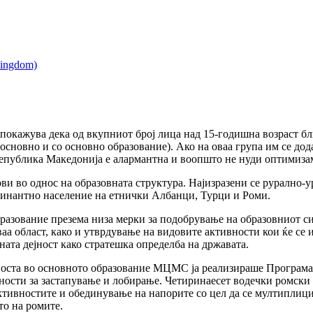
покажува дека од вкупниот број лица над 15-годишна возраст бл
основно и со основно образование). Ако на оваа група им се до
Република Македонија е алармантна и воопшто не нуди оптимизам
ови во однос на образовната структура. Најизразени се рурално-
минантно население на етнички Албанци, Турци и Роми.
азование презема низа мерки за подобрување на образовниот сис
ваа област, како и утврдување на видовите активности кои ќе се
вната дејност како стратешка определба на државата.
еноста во основното образование МЦМС ја реализираше Програма
вности за застапување и лобирање. Четиринаесет водечки ромск
 активностите и обединување на напорите со цел да се мултиплиц
то на ромите.