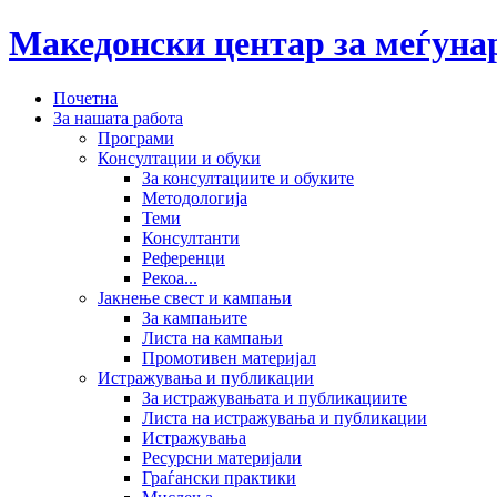
Македонски центар за меѓун
Почетна
За нашата работа
Програми
Консултации и обуки
За консултациите и обуките
Методологија
Теми
Консултанти
Референци
Рекоа...
Јакнење свест и кампањи
За кампањите
Листа на кампањи
Промотивен материјал
Истражувања и публикации
За истражувањата и публикациите
Листа на истражувања и публикации
Истражувања
Ресурсни материјали
Граѓански практики