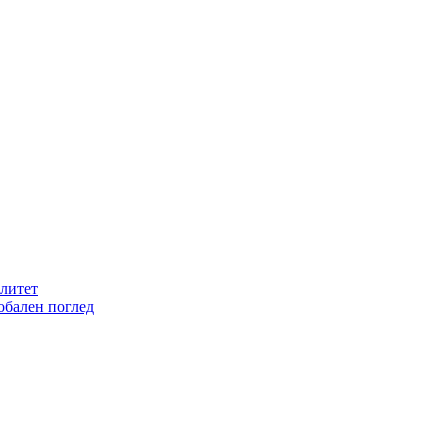
литет
обален поглед