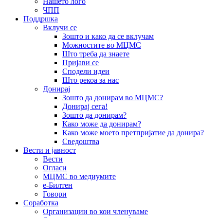
Нашето лого
ЧПП
Поддршка
Вклучи се
Зошто и како да се вклучам
Можностите во МЦМС
Што треба да знаете
Пријави се
Сподели идеи
Што рекоа за нас
Донирај
Зошто да донирам во МЦМС?
Донирај сега!
Зошто да донирам?
Како може да донирам?
Како може моето претпријатие да донира?
Сведоштва
Вести и јавност
Вести
Огласи
МЦМС во медиумите
е-Билтен
Говори
Соработка
Организации во кои членуваме