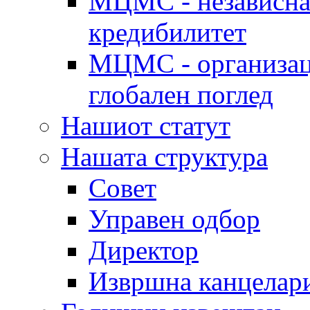
МЦМС - независна 
кредибилитет
МЦМС - организаци
глобален поглед
Нашиот статут
Нашата структура
Совет
Управен одбор
Директор
Извршна канцелар