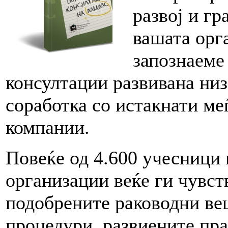
развој и гр
вашата орга
запознаеме
консултации развивана низ
соработка со истакнати м
компании.
Повеќе од 4.600 учесници
организации веќе ги чувст
подобрените раководни ве
процедури, развиените пр