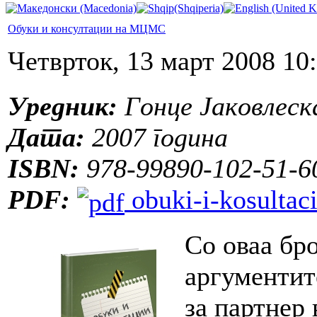
Обуки и консултации на МЦМС
Четврток, 13 март 2008 10
Уредник:
Гонце Јаковлеск
Дата:
2007 година
ISBN:
978-99890-102-51-6
PDF:
obuki-i-kosultac
Со оваа бр
аргументит
за партнер