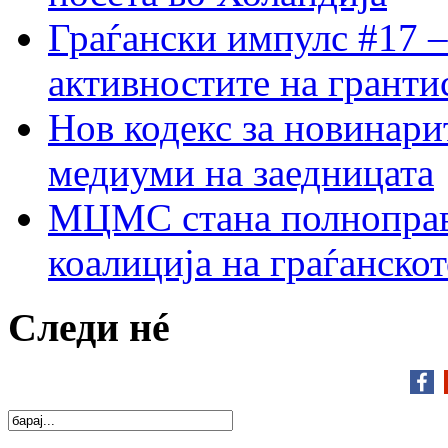
Граѓански импулс #17 –
активностите на гранти
Нов кодекс за новинарит
медиуми на заедницата
МЦМС стана полноправн
коалиција на граѓанск
Следи нé