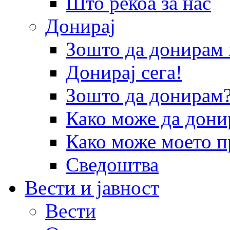
Што рекоа за нас
Донирај
Зошто да донира
Донирај сега!
Зошто да донирам
Како може да дони
Како може моето п
Сведоштва
Вести и јавност
Вести