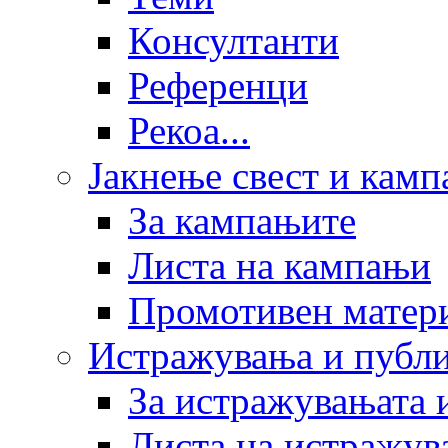
Консултанти
Референци
Рекоа...
Јакнење свест и кам
За кампањите
Листа на кампањи
Промотивен матер
Истражувања и публ
За истражувањата 
Листа на истражув