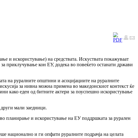
ање и искористување) на средствата. Искуствата покажуваат
за приклучување кон ЕУ, додека во повеќето останати држави
гата на руралните општини и асоцијациите на руралните
искусија за нивна можна примена во македонскиот контекст ќе
ни како еден од битните актери за поуспешно искористување
 други мали заедници.
 во планирање и искористување на ЕУ поддршката за рурален
еше национално и ги опфати руралните подрачја на целата