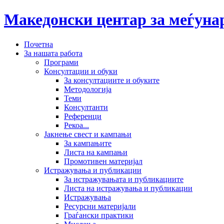
Македонски центар за меѓун
Почетна
За нашата работа
Програми
Консултации и обуки
За консултациите и обуките
Методологија
Теми
Консултанти
Референци
Рекоа...
Јакнење свест и кампањи
За кампањите
Листа на кампањи
Промотивен материјал
Истражувања и публикации
За истражувањата и публикациите
Листа на истражувања и публикации
Истражувања
Ресурсни материјали
Граѓански практики