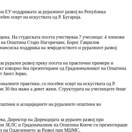
на ЕУ поддршката за руралниот развој во Република
бен осврт на искуствата од Р. Бугарија.
дина. На студиската посета учествуваа 7 учесници: 4 членови
к на Општина Старо Нагоричане, Борис Гаврилов
ансиска поддршка на земјоделството и руралниот развој
а рурален развој преку посета на практични примери и
икт изворно беа презентирани од Градоначалникот на Општина
 Јанез Зорко.
налните практики, со посебен осврт на искуствата од Р.
кои 30 беа мажи а девет жени. Структурата на учесниците беше
 општини и асоцијациите на руралните општини во
ва, Директор на Дирекцијата за рурален развој при
ј при ЗЕЛС и Градоначалник на Општина Конче ги презентираше
тел на Одделението за Развој при МЦМС.