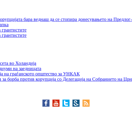
орупцијата бара веднаш да се стопира донесувањето на Предлог-
апка
а грантистите
а грантистите
сета во Холандија
едиуми на заедницата
ја на граѓанското општество за УНКАК
 за борба против корупција со Делегација на Собранието на Црн