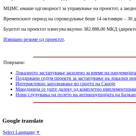
МЦМС имаше одговорност за управување на проектот, а заедно
Временскиот период на спроведување беше 14 октомври – 30 д
Буџетот на проектот изнесува вкупно 382.888,00 МКД (директ
Извршно резиме од проектот
.
Поврзани:
Локалното застапување засилено за време на пандемијата
Поддржани седум проекти за застапување на локални ин
Интерактивно запознавање во срцето на Скопје
Македонија се уште далеку од комплетно имплементир
Нови случувања на полето на антикорупцијата на Балкан
Google translate
Select Language
▼