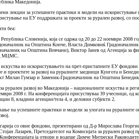
ублика Македонија.
учени лекции за успешните практики и модели на искористување 
стување на ЕУ поддршката за проекти за рурален развој, со посе
ти беа:
епублика Словенија, која се одржa од 20 до 22 ноември 2008 го
Градоначалник на Општина Конче, Власта Димковиќ Градоначални
ачалник на Општина Вевчани), Виктор Јанев од Агенција за фин
од МЦМС.
 искуства во искористувањето на прет-пристапните ЕУ фондови з
е и проектите за развој на руралните заедници Кунгота и Бенед
т Милан Гумзар и Заменик-Градоначалник на Општина Бенедикт
 рурален развој во Македонија – националните искуства и регио
кември 2008 г. На конференцијата присуствуваа 39 учесници, од 
ции 8, владини агенции/тела 4, и деловни субјекти 2.
ување на успешните практики и модели за улогата на руралните
звој.
гарија со овие фондови, презентирани од Д-р Мирослава Георгие
 Стојан Лазарев, Претседателот на Комисијата за рурален разво
а. Конференцијата ја отвори и водеше Димче Митрески Раководи