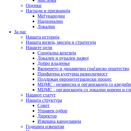
Мислења
Оценки
Награди и признанија
Меѓународни
Национални
Локални
За нас
Нашата историја
Нашата визија, мисија и стратегија
Нашите цели
Социјална кохезија
Локален и рурален развој
Добро владеење
Вкоренето и динамично граѓанско општество
Прифатена културна разноличност
Поддржан евроинтеграциски процес
МЦМС - независна и организација со кредиби
МЦМС - организација со локални корени и гл
Нашиот статут
Нашата структура
Совет
Управен одбор
Директор
Извршна канцеларија
Годишни извештаи