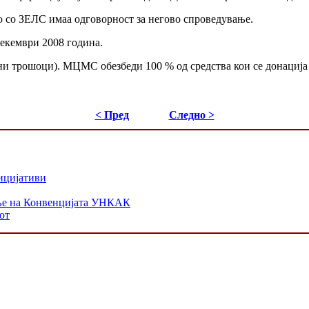
 со ЗЕЛС имаа одговорност за негово спроведување.
екември 2008 година.
ни трошоци). МЦМС обезбеди 100 % од средства кои се донација
< Пред
Следно >
ицијативи
ање на Конвенцијата УНКАК
от