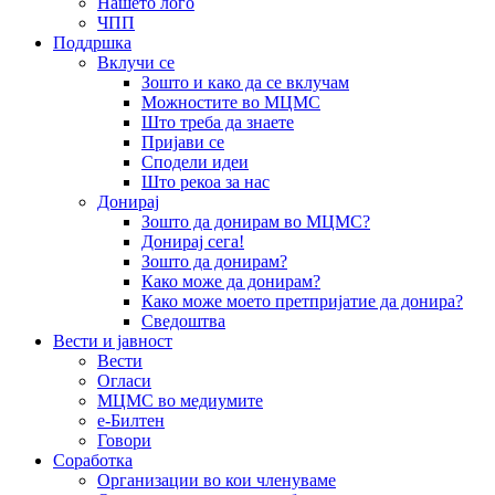
Нашето лого
ЧПП
Поддршка
Вклучи се
Зошто и како да се вклучам
Можностите во МЦМС
Што треба да знаете
Пријави се
Сподели идеи
Што рекоа за нас
Донирај
Зошто да донирам во МЦМС?
Донирај сега!
Зошто да донирам?
Како може да донирам?
Како може моето претпријатие да донира?
Сведоштва
Вести и јавност
Вести
Огласи
МЦМС во медиумите
е-Билтен
Говори
Соработка
Организации во кои членуваме