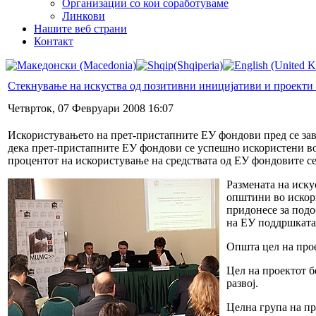
Организации со кои соработуваме
Линкови
Нашите веб страни
Контакт
Стекнување на искуства од позитивни иницијативи и проекти
Четврток, 07 Февруари 2008 16:07
Искористувањето на прет-пристапните ЕУ фондови пред се зави
дека прет-пристапните ЕУ фондови се успешно искористени во
процентот на искористување на средствата од ЕУ фондовите се
Размената на иску
општини во искори
придонесе за под
на ЕУ поддршката 
Општа цел на прое
Цел на проектот 
развој.
Целна група на пр