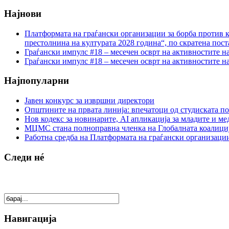
Најнови
Платформата на граѓански организации за борба против к
престолнина на културата 2028 година“, по скратена пост
Граѓански импулс #18 – месечен осврт на активностите н
Граѓански импулс #18 – месечен осврт на активностите н
Најпопуларни
Јавен конкурс за извршни директори
Општините на првата линија: впечатоци од студиската по
Нов кодекс за новинарите, AI апликација за младите и м
МЦМС стана полноправна членка на Глобалната коалици
Работна средба на Платформата на граѓански организации
Следи нé
Навигација