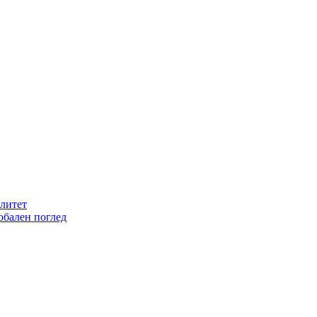
литет
обален поглед