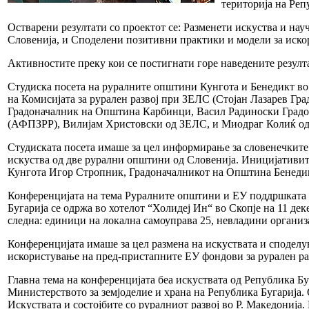
територија на Реп
Остварени резултати со проектот се: Разменети искуства и на
Словенија, и Споделени позитивни практики и модели за искори
Активностите преку кои се постигнати горе наведените резулта
Студиска посета на руралните општини Кунгота и Бенедикт во Р
на Комисијата за рурален развој при ЗЕЛС (Стојан Лазарев 
Градоначалник на Општина Карбинци, Васил Радиноски Градон
(АФПЗРР), Вилијам Христовски од ЗЕЛС, и Миодраг Колиќ 
Студиската посета имаше за цел информирање за словенечките
искуства од две рурални општини од Словенија. Иницијативит
Кунгота Игор Стропник, Градоначалникот на Општина Бенедик
Конференцијата на тема Руралните општини и ЕУ поддршката за
Бугарија се одржа во хотелот “Холидеј Ин“ во Скопје на 11 де
следна: единици на локална самоуправа 25, невладини организа
Конференцијата имаше за цел размена на искуствата и сподел
искористување на пред-пристапните ЕУ фондови за рурален ра
Главна тема на конференцијата беа искуствата од Република Бу
Министерството за земјоделие и храна на Република Бугарија.
Искуствата и состојбите со руралниот развој во Р. Македониј