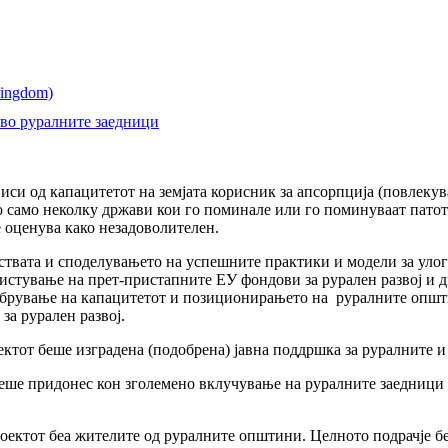
 во руралните заедници
си од капацитетот на земјата корисник за апсорпција (повлекув
 само неколку држави кои го поминале или го поминуваат патот 
 оценува како незадоволителен.
ствата и споделувањето на успешните практики и модели за уло
стување на прет-пристапните ЕУ фондови за рурален развој и д
обрување на капацитетот и позиционирањето на руралните општи
за рурален развој.
ктот беше изградена (подобрена) јавна поддршка за руралните и
беше придонес кон зголемено вклучување на руралните заедници
оектот беа жителите од руралните општини. Целното подрачје б