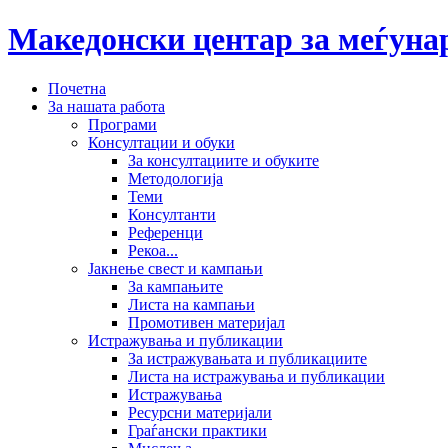
Македонски центар за меѓун
Почетна
За нашата работа
Програми
Консултации и обуки
За консултациите и обуките
Методологија
Теми
Консултанти
Референци
Рекоа...
Јакнење свест и кампањи
За кампањите
Листа на кампањи
Промотивен материјал
Истражувања и публикации
За истражувањата и публикациите
Листа на истражувања и публикации
Истражувања
Ресурсни материјали
Граѓански практики