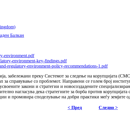
аден Балкан
ry-environment.pdf
ulatory-environment-key-findings.pdf
-and-regulatory-environment-policy-recommendations-1.pdf
ија, забележани преку Системот за следење на корупцијата (СМС
п за справување со проблемот. Направени се голем број инстит
усвоените закони и стратегии и новосоздадените специјализиран
ително нагласува дека стратегиите за борба против корупцијата 
ции и промовира споделување на добри практики меѓу земјите од
< Пред
Следно >