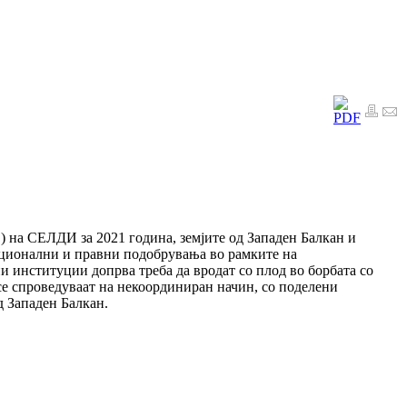
) на СЕЛДИ за 2021 година, земјите од Западен Балкан и
уционални и правни подобрувања во рамките на
и институции допрва треба да вродат со плод во борбата со
се спроведуваат на некоординиран начин, со поделени
 Западен Балкан.