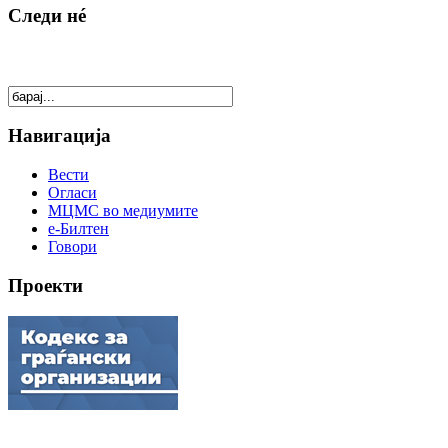
Следи нé
Навигација
Вести
Огласи
МЦМС во медиумите
е-Билтен
Говори
Проекти