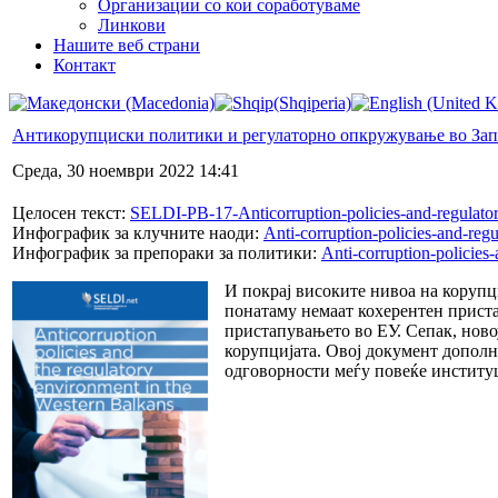
Организации со кои соработуваме
Линкови
Нашите веб страни
Контакт
Антикорупциски политики и регулаторно опкружување во Зап
Среда, 30 ноември 2022 14:41
Целосен текст:
SELDI-PB-17-Anticorruption-policies-and-regulato
Инфографик за клучните наоди:
Anti-corruption-policies-and-reg
Инфографик за препораки за политики:
Anti-corruption-policies
И покрај високите нивоа на корупц
понатаму немаат кохерентен приста
пристапувањето во ЕУ. Сепак, ново
корупцијата. Овој документ дополн
одговорности меѓу повеќе институ