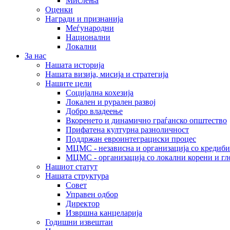
Мислења
Оценки
Награди и признанија
Меѓународни
Национални
Локални
За нас
Нашата историја
Нашата визија, мисија и стратегија
Нашите цели
Социјална кохезија
Локален и рурален развој
Добро владеење
Вкоренето и динамично граѓанско општество
Прифатена културна разноличност
Поддржан евроинтеграциски процес
МЦМС - независна и организација со кредиби
МЦМС - организација со локални корени и гл
Нашиот статут
Нашата структура
Совет
Управен одбор
Директор
Извршна канцеларија
Годишни извештаи