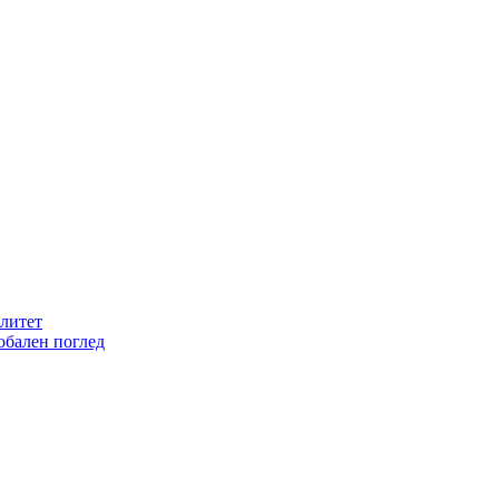
литет
обален поглед