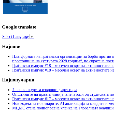
Google translate
Select Language
▼
Најнови
Платформата на граѓански организации за борба против к
престолнина на културата 2028 година“, по скратена пост
Граѓански импулс #18 – месечен осврт на активностите н
Граѓански импулс #18 – месечен осврт на активностите н
Најпопуларни
Јавен конкурс за извршни директори
Општините на првата линија: впечатоци од студиската по
Граѓански импулс #17 – месечен осврт на активностите н
Нов кодекс за новинарите, AI апликација за младите и м
МЦМС стана полноправна членка на Глобалната коалици