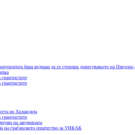
орупцијата бара веднаш да се стопира донесувањето на Предлог-
апка
а грантистите
а грантистите
сета во Холандија
а грантистите
едиуми на заедницата
ја на граѓанското општество за УНКАК