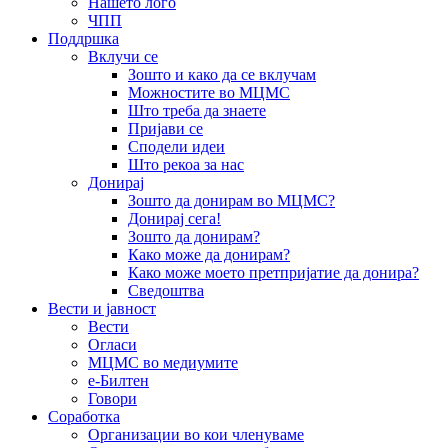
Нашето лого
ЧПП
Поддршка
Вклучи се
Зошто и како да се вклучам
Можностите во МЦМС
Што треба да знаете
Пријави се
Сподели идеи
Што рекоа за нас
Донирај
Зошто да донирам во МЦМС?
Донирај сега!
Зошто да донирам?
Како може да донирам?
Како може моето претпријатие да донира?
Сведоштва
Вести и јавност
Вести
Огласи
МЦМС во медиумите
е-Билтен
Говори
Соработка
Организации во кои членуваме