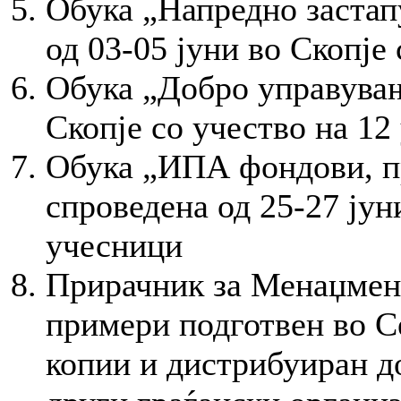
Обука „Напредно застап
од 03-05 јуни во Скопје
Обука „Добро управувањ
Скопје со учество на 12
Обука „ИПА фондови, пр
спроведена од 25-27 јун
учесници
Прирачник за Менаџмент
примери подготвен во С
копии и дистрибуиран д