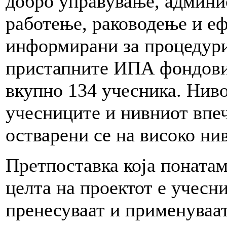
добро управување, админи
работење, раководење и е
информирани за процедурит
пристапните ИПА фондови.
вкупно 134 учесника. Ниво
учесниците и нивниот впеч
остварени се на високо ни
Претпоставка која понатам
целта на проектот е учесни
пренесуваат и применуваат