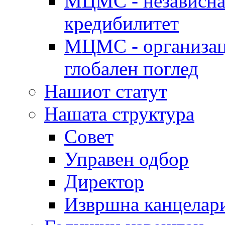
МЦМС - независна 
кредибилитет
МЦМС - организаци
глобален поглед
Нашиот статут
Нашата структура
Совет
Управен одбор
Директор
Извршна канцелар