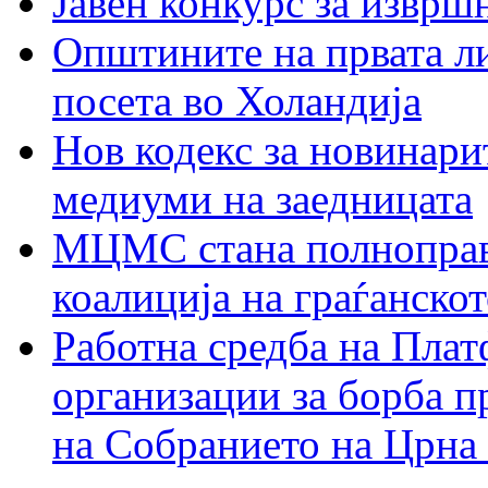
Јавен конкурс за изврш
Општините на првата ли
посета во Холандија
Нов кодекс за новинарит
медиуми на заедницата
МЦМС стана полноправн
коалиција на граѓанск
Работна средба на Плат
организации за борба п
на Собранието на Црна