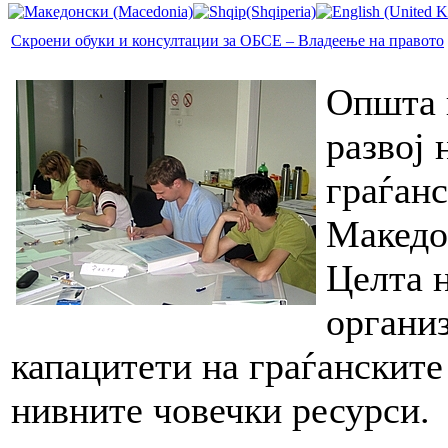
Скроени обуки и консултации за ОБСЕ – Владеење на правото
Општа 
развој 
граѓан
Македо
Целта н
органи
капацитети на граѓанските 
нивните човечки ресурси.