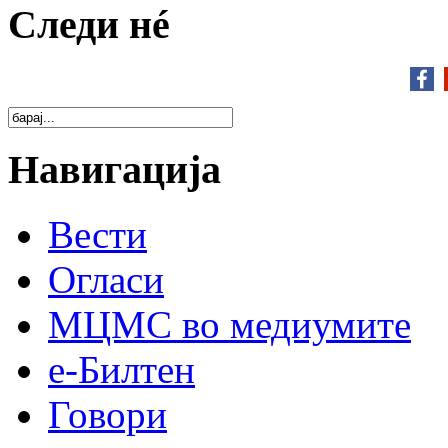
Следи нé
Навигација
Вести
Огласи
МЦМС во медиумите
е-Билтен
Говори