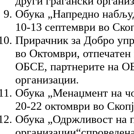
други граѓански органи
Обука „Напредно набљуд
10-13 септември во Скоп
Прирачник за Добро упр
во Октомври, отпечатен
ОБСЕ, партнерите на ОБ
организации.
Обука „Менаџмент на чо
20-22 октомври во Скопј
Обука „Одржливост на 
организации“спроведена