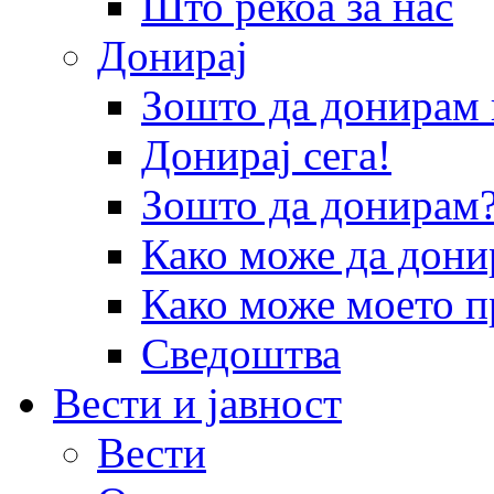
Што рекоа за нас
Донирај
Зошто да донира
Донирај сега!
Зошто да донирам
Како може да дони
Како може моето п
Сведоштва
Вести и јавност
Вести