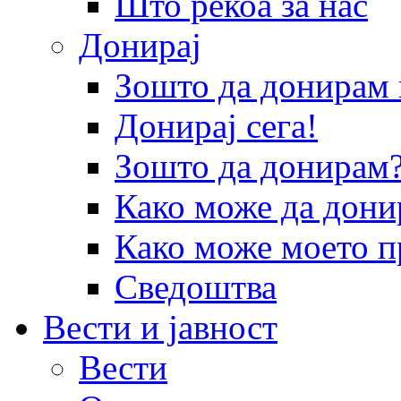
Што рекоа за нас
Донирај
Зошто да донира
Донирај сега!
Зошто да донирам
Како може да дони
Како може моето п
Сведоштва
Вести и јавност
Вести