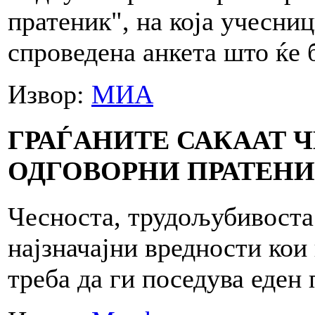
пратеник", на која учесниц
спроведена анкета што ќе 
Извор:
МИА
ГРАЃАНИТЕ САКААТ 
ОДГОВОРНИ ПРАТЕН
Чесноста, трудољубивоста 
најзначајни вредности кои
треба да ги поседува еден 