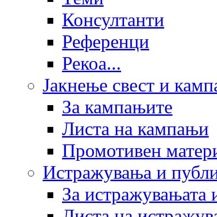
Консултанти
Референци
Рекоа...
Јакнење свест и кам
За кампањите
Листа на кампањи
Промотивен матер
Истражувања и публ
За истражувањата 
Листа на истражув