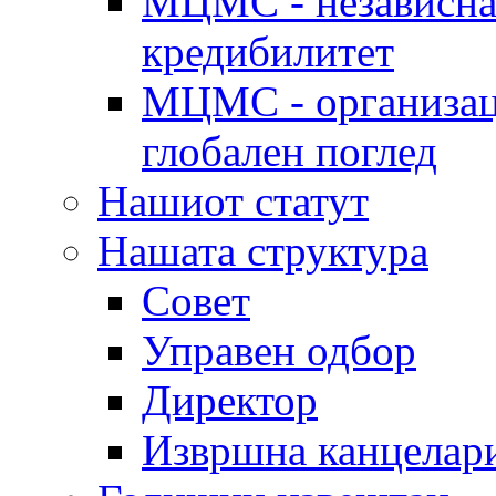
МЦМС - независна 
кредибилитет
МЦМС - организаци
глобален поглед
Нашиот статут
Нашата структура
Совет
Управен одбор
Директор
Извршна канцелар