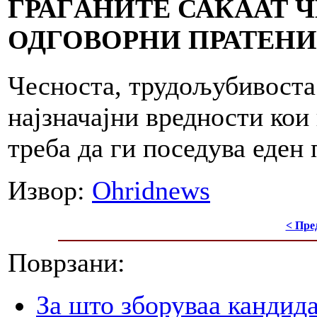
ГРАЃАНИТЕ САКААТ 
ОДГОВОРНИ ПРАТЕН
Чесноста, трудољубивоста 
најзначајни вредности кои
треба да ги поседува еден 
Извор:
Оhridnews
< Пре
Поврзани:
За што зборуваа кандид