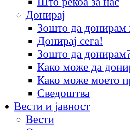
Што рекоа за нас
Донирај
Зошто да донира
Донирај сега!
Зошто да донирам
Како може да дони
Како може моето п
Сведоштва
Вести и јавност
Вести