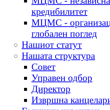
МЦМС - независна 
кредибилитет
МЦМС - организаци
глобален поглед
Нашиот статут
Нашата структура
Совет
Управен одбор
Директор
Извршна канцелар