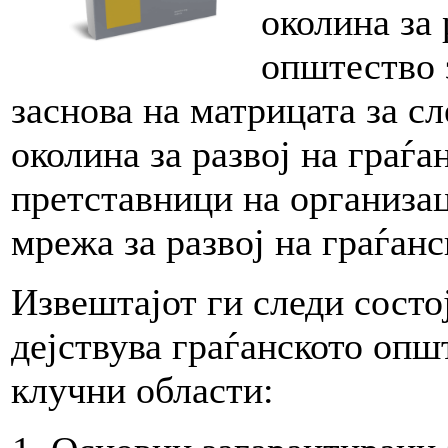
околина за 
општество 
заснова на матрицата за с
околина за развој на граѓа
претставници на организа
мрежа за развој на граѓа
Извештајот ги следи состој
дејствува граѓанското опш
клучни области: