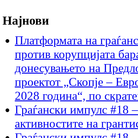
Најнови
Платформата на граѓанс
против корупцијата бар
донесувањето на Предло
проектот „Скопје – Евр
2028 година“, по скрат
Граѓански импулс #18 –
активностите на гранти
Граѓански импулс #18 –