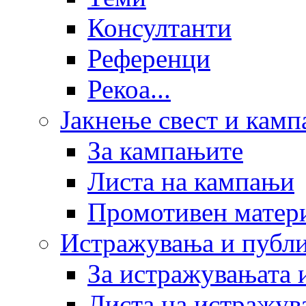
Консултанти
Референци
Рекоа...
Јакнење свест и кам
За кампањите
Листа на кампањи
Промотивен матер
Истражувања и публ
За истражувањата 
Листа на истражув