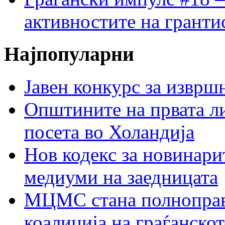
активностите на гранти
Најпопуларни
Јавен конкурс за изврш
Општините на првата ли
посета во Холандија
Нов кодекс за новинарит
медиуми на заедницата
МЦМС стана полноправн
коалиција на граѓанск