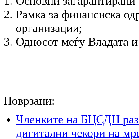
Основни загарантирани 
Рамка за финансиска од
организации;
Односот меѓу Владата и
Поврзани:
Членките на БЦСДН разг
дигитални чекори на мр