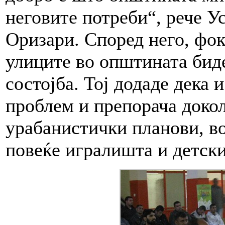
неговите потреби“, рече У
Оризари. Според него, фок
улиците во општината бид
состојба. Тој додаде дека 
проблем и препорача докол
урабанистички планови, во
повеќе игралишта и детски