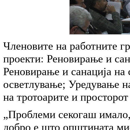
Членовите на работните гр
проекти: Реновирање и сан
Реновирање и санација на
осветлување; Уредување н
на тротоарите и просторот
„Проблеми секогаш имало, 
добро е што општината ми