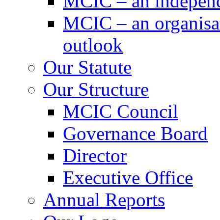
MCIC – an independe
MCIC – an organisat
outlook
Our Statute
Our Structure
MCIC Council
Governance Board
Director
Executive Office
Annual Reports