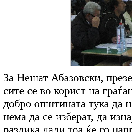
За Нешат Абазовски, презе
сите се во корист на граѓа
добро општината тука да не
нема да се изберат, да изна
разлика дали тоа ќе го на