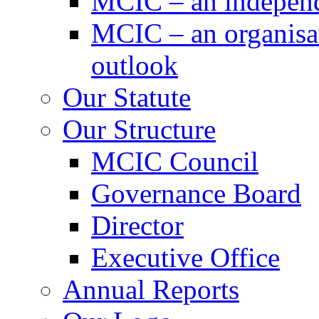
MCIC – an independe
MCIC – an organisat
outlook
Our Statute
Our Structure
MCIC Council
Governance Board
Director
Executive Office
Annual Reports