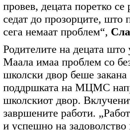
провев, децата поретко се 
седат до прозорците, што 
сега немаат проблем“,
Сла
Родителите на децата што 
Маала имаа проблем со бе
школски двор беше закана 
поддршката на МЦМС напра
школскиот двор. Вклученит
завршените работи. „Работ
и успешно на задоволство 