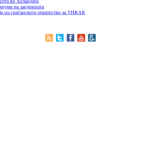
сета во Холандија
едиуми на заедницата
ја на граѓанското општество за УНКАК