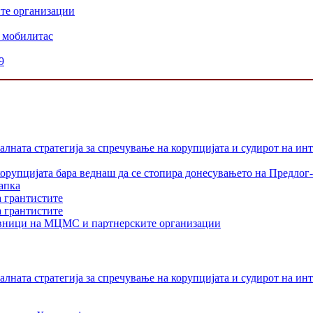
ите организации
 мобилитас
9
лната стратегија за спречување на корупцијата и судирот на ин
орупцијата бара веднаш да се стопира донесувањето на Предлог-
апка
а грантистите
а грантистите
тавници на МЦМС и партнерските организации
лната стратегија за спречување на корупцијата и судирот на ин