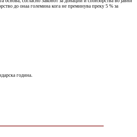
а основа, согласно Законот за донации и спонзорства во јавни
орство до онаа големина кога не преминува преку 5 % за
.
ндарска година.