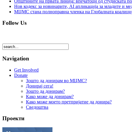
Општините на првата линија: впечатоци од студиската по
Нов кодекс за новинарите, AI апликација за младите и м
МЦМС стана полноправна членка на Глобалната коалици
Follow Us
Navigation
Get Involved
Donate
Зошто да донирам во МЦМС?
Донирај сега!
Зошто да донирам?
Како може да донирам?
Како може моето претпријатие да донира?
Сведоштва
Проекти