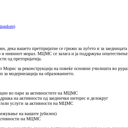
н, дека вашето претпријатие се грижи за луѓето и за заедницата 
 но и нивниот морал. МЦМС се залага и ја поддржува општественат
ти од претпријатија.
 Морис за реконструкција на повеќе основни училишта во рурал
и за модернизација на образованието.
ации во пари за активностите на МЦМС
ршка на активности од заеднички интерес и делокруг
и/или услуги за активности на МЦМС
ележување на вашите јубилеи)
а активности на МЦМС