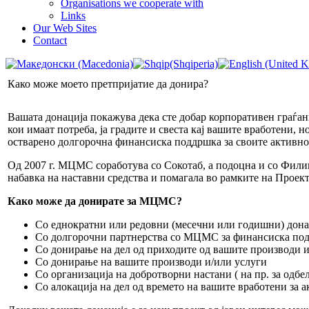
Organisations we cooperate with
Links
Our Web Sites
Contact
Како може моето претпријатие да донира?
Вашата донација покажува дека сте добар корпоративен граѓани
кои имаат потреба, ја градите и свеста кај вашите вработени,
остварено долгорочна финансиска поддршка за своите активнос
Од 2007 г. МЦМС соработува со Сокотаб, а подоцна и со Филип
набавка на наставни средства и помагала во рамките на Проект
Како може да донирате за МЦМС?
Со еднократни или редовни (месечни или годишни) дон
Со долгорочни партнерства со МЦМС за финансиска подд
Со донирање на дел од приходите од вашите производи 
Со донирање на вашите производи и/или услуги
Со организација на добротворни настани ( на пр. за одб
Со алокација на дел од времето на вашите вработени з