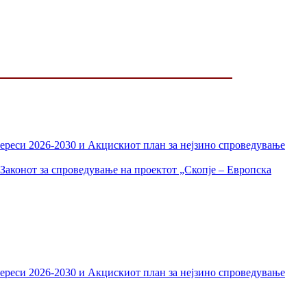
тереси 2026-2030 и Акцискиот план за нејзино спроведување
Законот за спроведување на проектот „Скопје – Европска
тереси 2026-2030 и Акцискиот план за нејзино спроведување