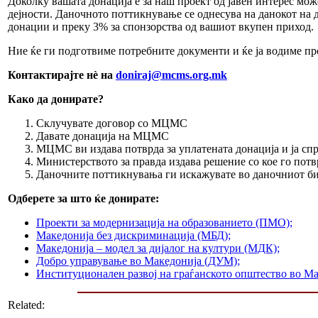
Доколку вашата донација е за наш проект од јавен интерес мож
дејности. Даночното поттикнување се однесува на данокот на д
донации и преку 3% за спонзорства од вашиот вкупен приход.
Ние ќе ги подготвиме потребните документи и ќе ја водиме п
Контактирајте нѐ на
doniraj@mcms.org.mk
Како да донирате?
Склучувате договор со МЦМС
Давате донација на МЦМС
МЦМС ви издава потврда за уплатената донација и ја сп
Министерството за правда издава решение со кое го потв
Даночните поттикнувања ги искажувате во даночниот бил
Одберете за што ќе донирате:
Проекти за модернизација на образованието (ПМО);
Македонија без дискриминација (МБД);
Македонија – модел за дијалог на култури (МДК);
Добро управување во Македонија (ДУМ);
Институционален развој на граѓанското општество во Ма
Related: