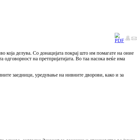
во која делува. Со донацијата покрај што им помагате на оние
а одговорност на претпријатијата. Во таа насока веќе има
ните заедници, уредување на нивните дворови, како и за