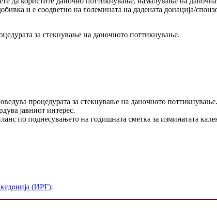
ете да користите даночно поттикнување, намалување на даночнат
обивка и е соодветно на големината на дадената донација/спонз
роцедурата за стекнување на даночното поттикнување.
роведува процедурата за стекнување на даночното поттикнување
рдува јавниот интерес.
анс по поднесувањето на годишната сметка за изминатата кале
кедонија (ИРГ);