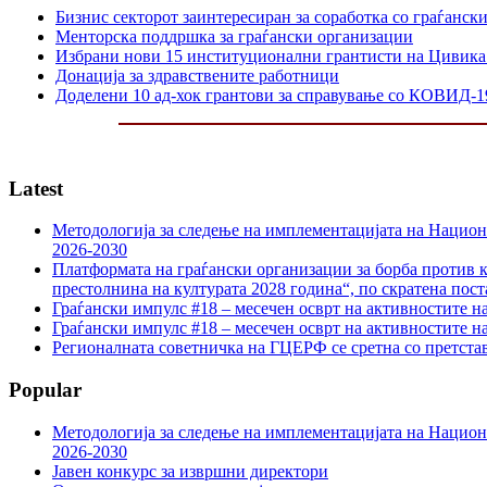
Бизнис секторот заинтересиран за соработка со граѓанск
Менторска поддршка за граѓански организации
Избрани нови 15 институционални грантисти на Цивика
Донација за здравствените работници
Доделени 10 ад-хок грантови за справување со КОВИД-1
Latest
Методологија за следење на имплементацијата на Национа
2026-2030
Платформата на граѓански организации за борба против к
престолнина на културата 2028 година“, по скратена пост
Граѓански импулс #18 – месечен осврт на активностите н
Граѓански импулс #18 – месечен осврт на активностите н
Регионалната советничка на ГЦЕРФ се сретна со претс
Popular
Методологија за следење на имплементацијата на Национа
2026-2030
Јавен конкурс за извршни директори