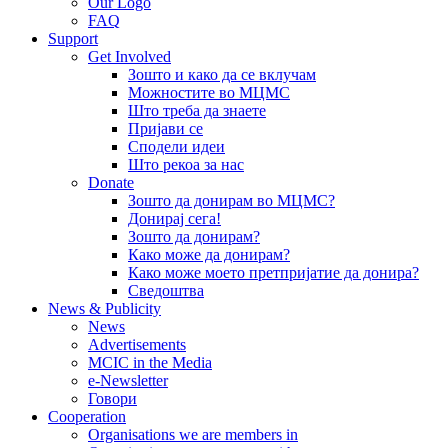
Our Logo
FAQ
Support
Get Involved
Зошто и како да се вклучам
Можностите во МЦМС
Што треба да знаете
Пријави се
Сподели идеи
Што рекоа за нас
Donate
Зошто да донирам во МЦМС?
Донирај сега!
Зошто да донирам?
Како може да донирам?
Како може моето претпријатие да донира?
Сведоштва
News & Publicity
News
Advertisements
MCIC in the Media
e-Newsletter
Говори
Cooperation
Organisations we are members in