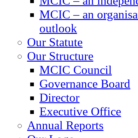
MCIC – an independe
MCIC – an organisat
outlook
Our Statute
Our Structure
MCIC Council
Governance Board
Director
Executive Office
Annual Reports