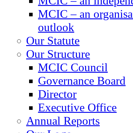
MCIC – an independe
MCIC – an organisat
outlook
Our Statute
Our Structure
MCIC Council
Governance Board
Director
Executive Office
Annual Reports