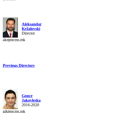
Aleksandar
Kržalovski
Director
akr
mcms.mk
@
Previous Directors
Gonce
Jakovleska
2016-2020
gjk
mcms.mk
@