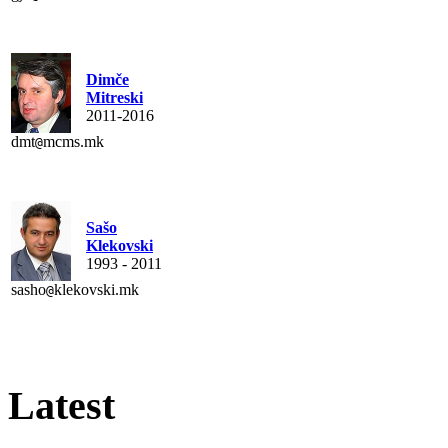
Dimče
Mitreski
2011-2016
dmt
mcms.mk
@
Sašo
Klekovski
1993 - 2011
sasho
klekovski.mk
@
Latest