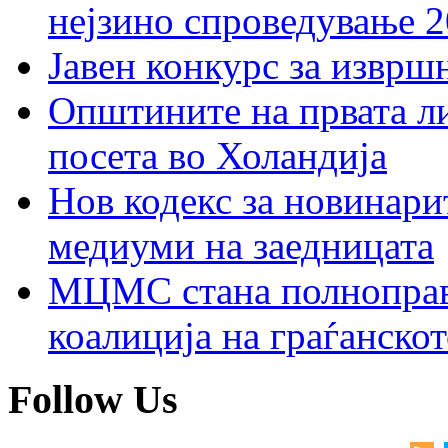
нејзино спроведување 
Јавен конкурс за изврш
Општините на првата ли
посета во Холандија
Нов кодекс за новинарит
медиуми на заедницата
МЦМС стана полноправн
коалиција на граѓанск
Follow Us