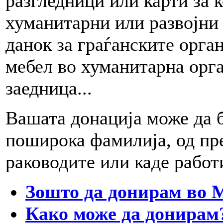
разгледници или карти за к
хуманитарни или развојни 
данок за граѓанските орга
мебел во хуманитарна орга
заедница...
Вашата донација може да б
поширока фамилија, од пре
раководите или каде работи
Зошто да донирам во
Како може да донирам