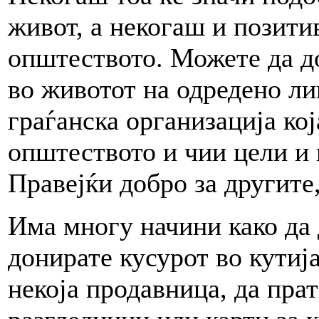
живот, а некогаш и позити
општеството. Можете да до
во животот на одредено ли
граѓанска организација кој
општеството и чии цели и 
Правејќи добро за другите,
Има многу начини како да 
донирате кусурот во кутиј
некоја продавница, да пра