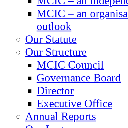
MCIC – an independe
MCIC – an organisat
outlook
Our Statute
Our Structure
MCIC Council
Governance Board
Director
Executive Office
Annual Reports