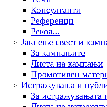
Консултанти
Референци
Рекоа...
Јакнење свест и кам
За кампањите
Листа на кампањи
Промотивен матер
Истражувања и публ
За истражувањата 
Листа на истражув