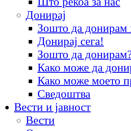
Што рекоа за нас
Донирај
Зошто да донира
Донирај сега!
Зошто да донирам
Како може да дони
Како може моето п
Сведоштва
Вести и јавност
Вести