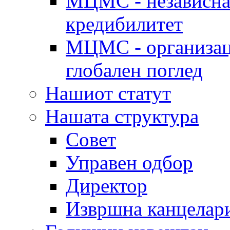
МЦМС - независна 
кредибилитет
МЦМС - организаци
глобален поглед
Нашиот статут
Нашата структура
Совет
Управен одбор
Директор
Извршна канцелар