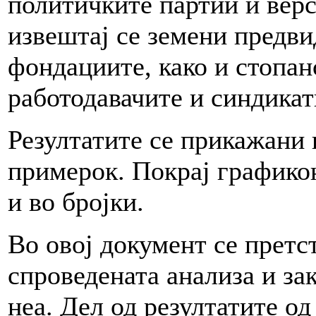
политичките партии и верс
извештај се земени предви
фондациите, како и стопан
работодавачите и синдикат
Резултатите се прикажани 
примерок. Покрај графико
и во бројки.
Во овој документ се претс
спроведената анализа и за
неа. Дел од резултатите од