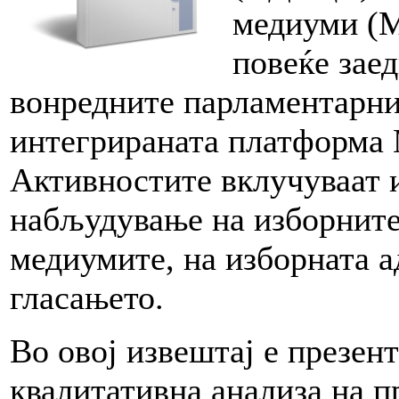
медиуми (М
повеќе зае
вонредните парламентарни
интегрираната платформа 
Активностите вклучуваат 
набљудување на изборните
медиумите, на изборната а
гласањето.
Во овој извештај е презен
квалитативна анализа на 