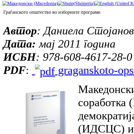
Граѓанското општество во изборните програми
Автор
: Даниела Стојано
Дата:
мај 2011 година
ИСБН
: 978-608-4617-28-0
PDF
:
graganskoto-opst
Македонски
соработка 
демократиј
(ИДСЦС) и 