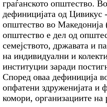
граѓанското општество. Во
дефиницијата од Цивикус -
општество во Македонија
општество е дел од опште
семејството, државата и па
на индивидуални и колект
институции заради постиг
Според оваа дефиниција во
опфатени здруженијата и 
комори, организациите на 