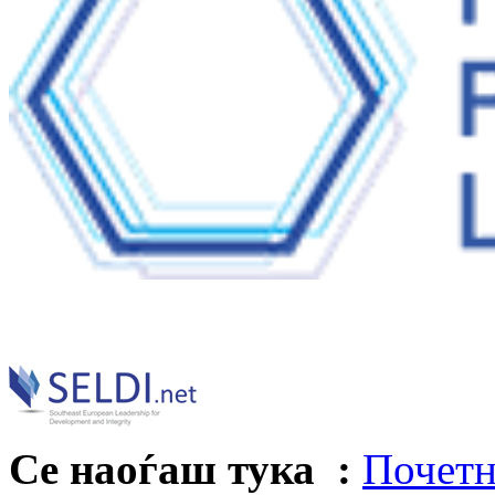
Се наоѓаш тука :
Почетн