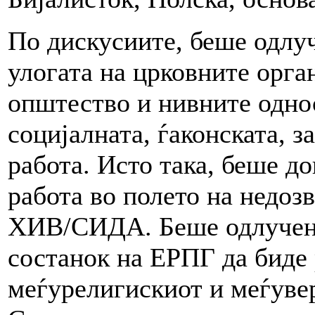
По дискусиите, беше одлуч
улогата на црковните орга
општество и нивните одно
социјалната, ѓаконската, з
работа. Исто така, беше д
работа во полето на недозв
ХИВ/СИДА. Беше одлучено
состанок на ЕРПГ да биде 
меѓурелигискиот и меѓуве