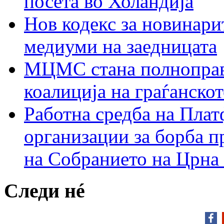
посета во Холандија
Нов кодекс за новинарит
медиуми на заедницата
МЦМС стана полноправн
коалиција на граѓанск
Работна средба на Плат
организации за борба п
на Собранието на Црна
Следи нé