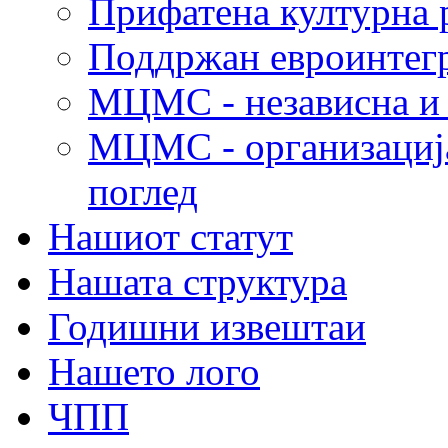
Прифатена културна 
Поддржан евроинтег
МЦМС - независна и 
МЦМС - организација
поглед
Нашиот статут
Нашата структура
Годишни извештаи
Нашето лого
ЧПП