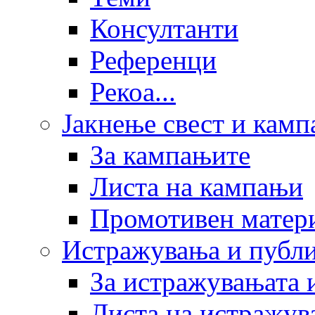
Консултанти
Референци
Рекоа...
Јакнење свест и кам
За кампањите
Листа на кампањи
Промотивен матер
Истражувања и публ
За истражувањата 
Листа на истражув