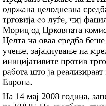
одржана целодневна средб
трговија со луѓе, чиј фац
Мориц од Црковната комис
Целта на оваа средба беше
учење, зајакнување на мре
иницијативите против трго
работа што ја реализираат
Европа.
На 14 мај 2008 година, за