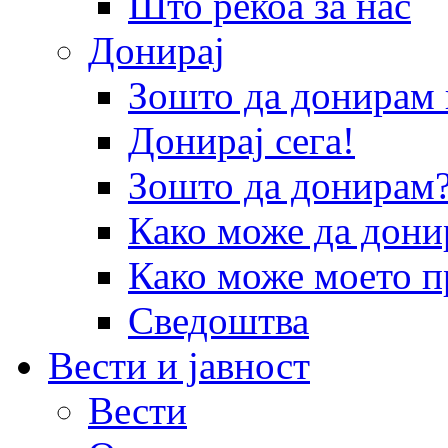
Што рекоа за нас
Донирај
Зошто да донира
Донирај сега!
Зошто да донирам
Како може да дони
Како може моето п
Сведоштва
Вести и јавност
Вести