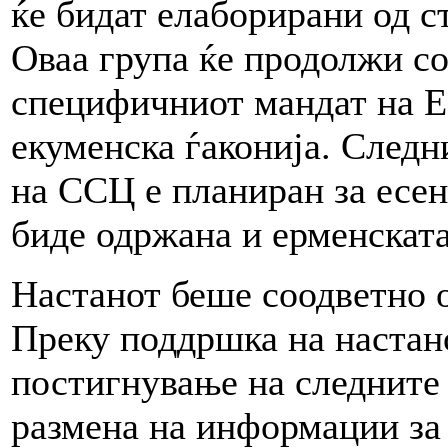
ќе бидат елаборирани од с
Оваа група ќе продолжи со
специфичниот мандат на 
екуменска ѓаконија. След
на ССЦ е планиран за есент
биде одржана и ерменската
Настанот беше соодветно о
Преку поддршка на настано
постигнување на следните 
размена на информации за 