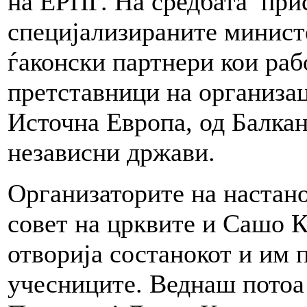
на ЕРПГ. На средбата при
специјализираните минист
ѓаконски партнери кои рабо
претставници на организа
Источна Европа, од Балкан
независни држави.
Организаторите на настано
совет на црквите и Сашо 
отворија состанокот и им 
учесниците. Веднаш потоа