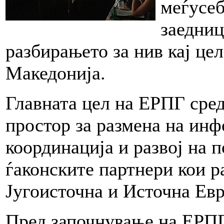
меѓусеб
заедниц
разбирањето за нив кај це
Македонија.
Главната цел на ЕРПГ сред
простор за размена на ин
координација и развој на 
ѓаконските партнери кои р
Југоисточна и Источна Евр
Пред започнување на ЕРПГ 