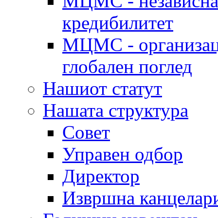
МЦМС - независна 
кредибилитет
МЦМС - организаци
глобален поглед
Нашиот статут
Нашата структура
Совет
Управен одбор
Директор
Извршна канцелар