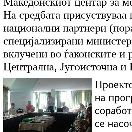
Македонскиот центар за м
На средбата присуствуваа 
национални партнери (пор
специјализирани министер
вклучени во ѓаконските и 
Централна, Југоисточна и 
Проекто
на прог
соработ
се насо