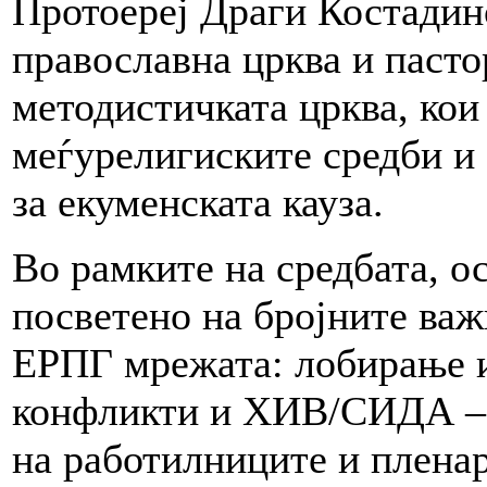
Протоереј Драги Костадин
православна црква и паст
методистичката црква, кои
меѓурелигиските средби и 
за екуменската кауза.
Во рамките на средбата, 
посветено на бројните важ
ЕРПГ мрежата: лобирање и
конфликти и ХИВ/СИДА – к
на работилниците и пленар