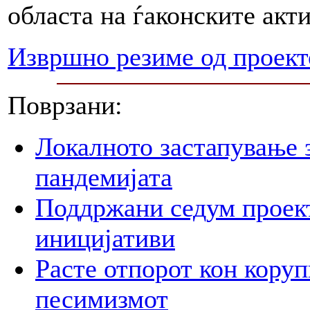
областа на ѓаконските акт
Извршно резиме од проект
Поврзани:
Локалното застапување 
пандемијата
Поддржани седум проект
иницијативи
Расте отпорот кон корупц
песимизмот