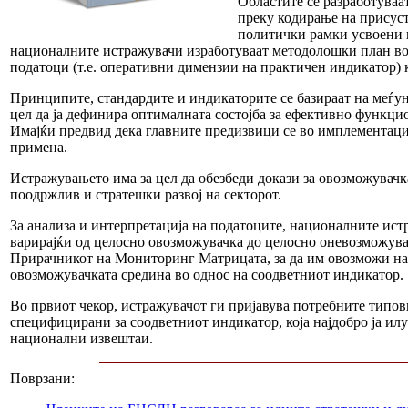
Областите се разработува
преку кодирање на присуст
политички рамки усвоени в
националните истражувачи изработуваат методолошки план во 
податоци (т.е. оперативни димензии на практичен индикатор) ко
Принципите, стандардите и индикаторите се базираат на меѓун
цел да ја дефинира оптималната состојба за ефективно функцио
Имајќи предвид дека главните предизвици се во имплементација
примена.
Истражувањето има за цел да обезбеди докази за овозможувачка
поодржлив и стратешки развој на секторот.
За анализа и интерпретација на податоците, националните ист
варирајќи од целосно овозможувачка до целосно оневозможувач
Прирачникот на Мониторинг Матрицата, за да им овозможи на ис
овозможувачката средина во однос на соодветниот индикатор.
Во првиот чекор, истражувачот ги пријавува потребните типови
специфицирани за соодветниот индикатор, која најдобро ја ил
национални извештаи.
Поврзани: