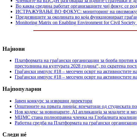
Членките на БЦСДН разговараа за идните стратешки и д
Во каква средина работат организациите чиј фокус се р
ИСТРАЖУВАЊЕ ВО ФОКУС: мониторинг на овозможувачката
Предизвиците за околината во која функционираат граѓа
Monitoring Matrix on Enabling Environment for Civil Societ
Најнови
Платформата на граѓански организации за борба против к
престолнина на културата 2028 година“, по скратена пост
Граѓански импулс #18 – месечен осврт на активностите н
Граѓански импулс #18 – месечен осврт на активностите н
Најпопуларни
Јавен конкурс за извршни директори
Општините на првата линија: впечатоци од студиската по
Нов кодекс за новинарите, AI апликација за младите и м
МЦМС стана полноправна членка на Глобалната коалици
Работна средба на Платформата на граѓански организации
Следи нé