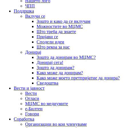
Нашето лого
ЧПП
Поддршка
Вклучи се
Зошто и како да се вклучам
Можностите во МЦМС
Што треба да знаете
Пријави се
Сподели идеи
Што рекоа за нас
Донирај
Зошто да донирам во МЦМС?
Донирај сега!
Зошто да донирам?
Како може да донирам?
Како може моето претпријатие да донира?
Сведоштва
Вести и јавност
Вести
Огласи
МЦМС во медиумите
е-Билтен
Говори
Соработка
Организации во кои членуваме