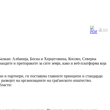
Балкан: Албанија, Босна и Херцеговина, Косово, Северна
аодите и препораките за сите земји, како и веб-платформа која
и и партнери, ги поставува главните принципи и стандарди
за развојот на организациите на граѓанското општество.
бласти: