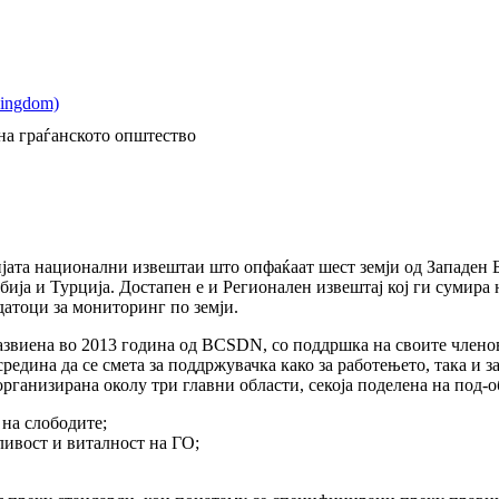
на граѓанското општество
ријата национални извештаи што опфаќаат шест земји од Западен 
ија и Турција. Достапен е и Регионален извештај кој ги сумира н
атоци за мониторинг по земји.
звиена во 2013 година од BCSDN, со поддршка на своите членов
средина да се смета за поддржувачка како за работењето, така и 
ганизирана околу три главни области, секоја поделена на под-о
на слободите;
ивост и виталност на ГО;