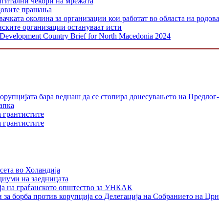
игитални чекори на мрежата
одовите прашања
 околина за организации кои работат во областа на родовата
нските организации остануваат исти
y Development Country Brief for North Macedonia 2024
орупцијата бара веднаш да се стопира донесувањето на Предлог-
апка
а грантистите
а грантистите
сета во Холандија
едиуми на заедницата
ја на граѓанското општество за УНКАК
 за борба против корупција со Делегација на Собранието на Црн