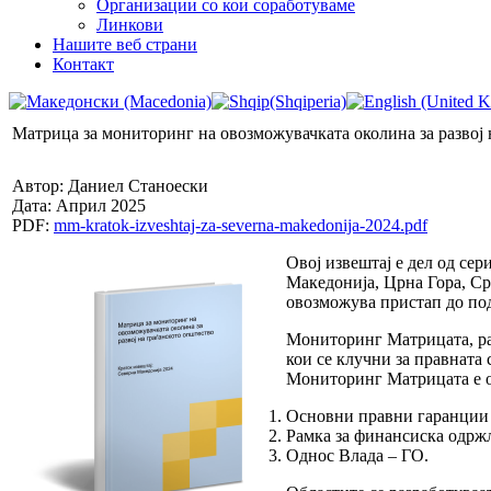
Организации со кои соработуваме
Линкови
Нашите веб страни
Контакт
Матрица за мониторинг на овозможувачката околина за развој 
Автор: Даниел Станоески
Дата: Април 2025
PDF:
mm-kratok-izveshtaj-za-severna-makedonija-2024.pdf
Овој извештај е дел од се
Македонија, Црна Гора, Срб
овозможува пристап до под
Мониторинг Матрицата, ра
кои се клучни за правната 
Мониторинг Матрицата е ор
Основни правни гаранции 
Рамка за финансиска одржл
Однос Влада – ГО.