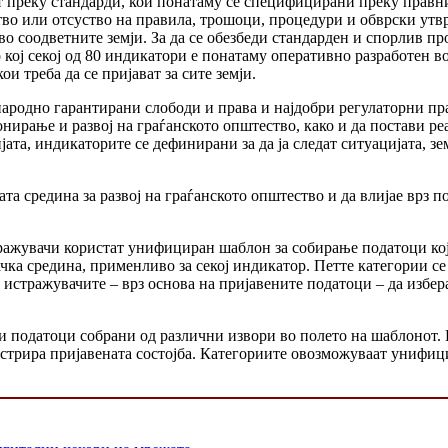
ат преку стандарди, кои понатаму се специфицирани преку прав
во или отсуство на правила, трошоци, процедури и обврски утв
о соодветните земји. За да се обезбеди стандарден и спорлив п
кој секој од 80 индикатори е понатаму оперативно разработен 
и треба да се пријават за сите земји.
ародно гарантирани слободи и права и најдобри регулаторни пра
нирање и развој на граѓанското општество, како и да постави ре
та, индикаторите се дефинирани за да ја следат ситуацијата, зе
та средина за развој на граѓанското општество и да влијае врз 
ражувачи користат унифициран шаблон за собирање податоци кој 
ка средина, применливо за секој индикатор. Петте категории се
тражувачите – врз основа на пријавените податоци – да изберат 
 податоци собрани од различни извори во полето на шаблонот. В
устрира пријавената состојба. Категориите овозможуваат унифиц