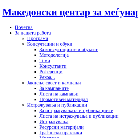
Македонски центар за меѓун
Почетна
За нашата работа
Програми
Консултации и обуки
За консултациите и обуките
Методологија
Теми
Консултанти
Референци
Рекоа...
Јакнење свест и кампањи
За кампањите
Листа на кампањи
Промотивен материјал
Истражувања и публикации
За истражувањата и публикациите
Листа на истражувања и публикации
Истражувања
Ресурсни материјали
Граѓански практики