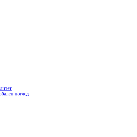
литет
обален поглед