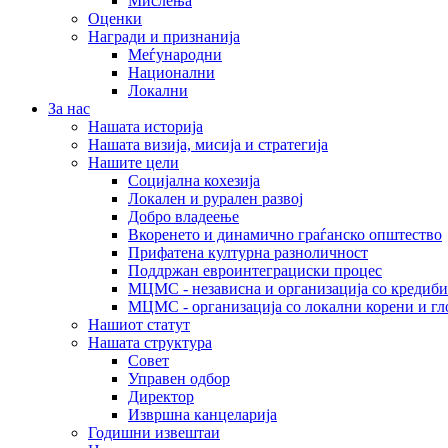
Мислења
Оценки
Награди и признанија
Меѓународни
Национални
Локални
За нас
Нашата историја
Нашата визија, мисија и стратегија
Нашите цели
Социјална кохезија
Локален и рурален развој
Добро владеење
Вкоренето и динамично граѓанско општество
Прифатена културна разноличност
Поддржан евроинтеграциски процес
МЦМС - независна и организација со кредиби
МЦМС - организација со локални корени и гл
Нашиот статут
Нашата структура
Совет
Управен одбор
Директор
Извршна канцеларија
Годишни извештаи