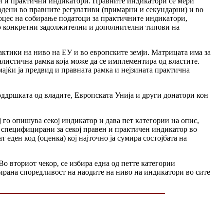
ни и практични индикатори. Правните индикатори се мери
рдени во правните регулативи (примарни и секундарни) и во
роцес на собирање податоци за практичните индикатори,
во конкретни задолжителни и дополнителни типови на
ктики на ниво на ЕУ и во европските земји. Матрицата има за
алистична рамка која може да се имплементира од властите.
мајќи ја предвид и правната рамка и нејзината практична
поддршката од владите, Европската Унија и други донатори кон
го опишува секој индикатор и дава пет категории на опис,
 специфицирани за секој правен и практичен индикатор во
еден код (оценка) кој најточно ја сумира состојбата на
о вториот чекор, се избира една од петте категории
ирана споредливост на наодите на ниво на индикатори во сите