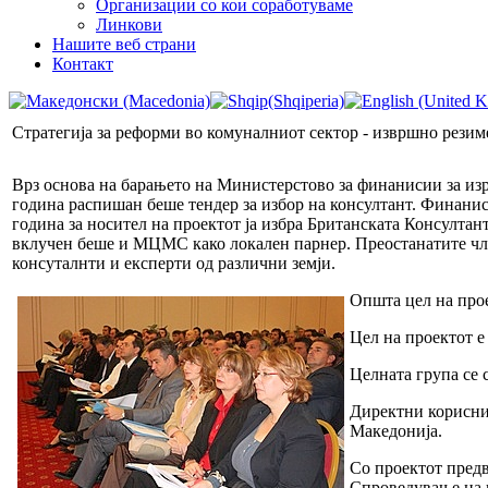
Организации со кои соработуваме
Линкови
Нашите веб страни
Контакт
Стратегија за реформи во комуналниот сектор - извршно резим
Врз основа на барањето на Министерстово за финанисии за изра
година распишан беше тендер за избор на консултант. Финанисе
година за носител на проектот ја избра Британската Консултант
вклучен беше и МЦМС како локален парнер. Преостанатите чл
консуталнти и експерти од различни земји.
Општа цел на про
Цел на проектот е
Целната група се
Директни корисни
Македонија.
Со проектот пред
Спроведување на и