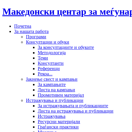
Македонски центар за меѓун
Почетна
За нашата работа
Програми
Консултации и обуки
За консултациите и обуките
Методологија
Теми
Консултанти
Референци
Рекоа...
Јакнење свест и кампањи
За кампањите
Листа на кампањи
Промотивен материјал
Истражувања и публикации
За истражувањата и публикациите
Листа на истражувања и публикации
Истражувања
Ресурсни материјали
Граѓански практики