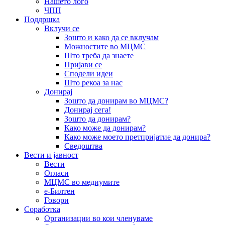
Нашето лого
ЧПП
Поддршка
Вклучи се
Зошто и како да се вклучам
Можностите во МЦМС
Што треба да знаете
Пријави се
Сподели идеи
Што рекоа за нас
Донирај
Зошто да донирам во МЦМС?
Донирај сега!
Зошто да донирам?
Како може да донирам?
Како може моето претпријатие да донира?
Сведоштва
Вести и јавност
Вести
Огласи
МЦМС во медиумите
е-Билтен
Говори
Соработка
Организации во кои членуваме