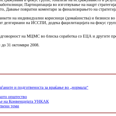
аботилници; Партиципација во изготвување на нацрт стратегијат
о, Давање повратни коментари за финализирањето на стратегија
анкети на индивидуални корисници (домаќинства) и бизниси во 
ат делгириани на ИССПИ, додека фацилитацијата на фокус групит
 одговорност на МЦМС во блиска соработка со ЕЦА и другите пр
и до 31 октомври 2008.
раѓаните и подготвеноста за враќање во „нормала“
кото општество
ање на Конвенцијата УНКАК
твени теми