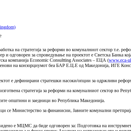
е
ботка на стратегија за реформи во комуналниот сектор т.е. рефо
р и одговорен за спроведување на проектот е Светска Банка која
ска компанија Economic Consultting Associates – ЕЦА (
www.eca-u
енови на конзорциумот беа БАР Е.Ц.Е од Македонија, ИГЕ Конса
ектот е дефинирани стратешки насоки/опции за одржливи реформ
 изготвена стратегија за реформи на комуналниот сектор во Реп
 сите општини и заедници во Република Македонија.
ци се Министерство за финанисии, Јавните комунални претприја
видено е МЦМС да биде одговорен за: Подготовка на инструмне
стражувања и фокус групи; Анализи на истражувањето и резулта