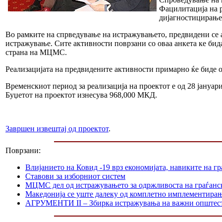
Фацилитација на р
дијагностицирањет
Во рамките на спрведување на истражувањето, предвидени се 
истражување. Сите активности поврзани со оваа анкета ке бид
страна на МЦМС.
Реализацијата на предвидените активности примарно ќе биде
Временскиот период за реализација на проектот е од 28 јануар
Буџетот на проектот изнесува 968,000 МКД.
Завршен извештај од проектот
.
Поврзани:
Влијанието на Ковид -19 врз економијата, навиките на г
Ставови за изборниот систем
МЦМС дел од истражувањето за одржливоста на граѓанс
Македонија се уште далеку од комплетно имплементир
АГРУМЕНТИ II – Збирка истражувања на важни општес