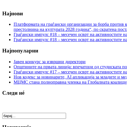
Најнови
Платформата на граѓански организации за борба против к
престолнина на културата 2028 година“, по скратена пост
Граѓански импулс #18 – месечен осврт на активностите н
Граѓански импулс #18 – месечен осврт на активностите н
Најпопуларни
Јавен конкурс за извршни директори
Општините на првата линија: впечатоци од студиската по
Граѓански импулс #17 – месечен осврт на активностите н
Нов кодекс за новинарите, AI апликација за младите и м
МЦМС стана полноправна членка на Глобалната коалици
Следи нé