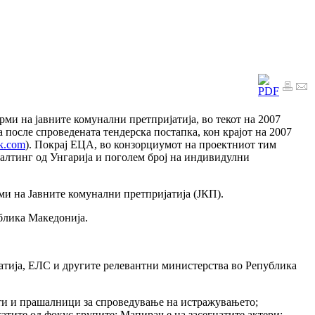
рми на јавните комунални претпријатија, во текот на 2007
 после спроведената тендерска постапка, кон крајот на 2007
k.com
). Покрај ЕЦА, во конзорциумот на проектниот тим
лтинг од Унгарија и поголем број на индивидулни
и на Јавните комунални претпријатија (ЈКП).
ублика Македонија.
тија, ЕЛС и другите релевантни министерства во Република
ти и прашалници за спроведување на истражувањето;
тите од фокус групите; Мапирање на засегнатите актери;