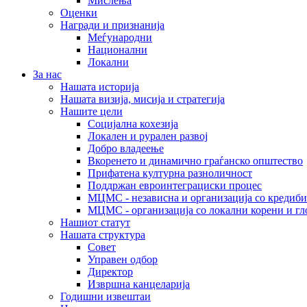
Мислења
Оценки
Награди и признанија
Меѓународни
Национални
Локални
За нас
Нашата историја
Нашата визија, мисија и стратегија
Нашите цели
Социјална кохезија
Локален и рурален развој
Добро владеење
Вкоренето и динамично граѓанско општество
Прифатена културна разноличност
Поддржан евроинтеграциски процес
МЦМС - независна и организација со кредиби
МЦМС - организација со локални корени и гл
Нашиот статут
Нашата структура
Совет
Управен одбор
Директор
Извршна канцеларија
Годишни извештаи