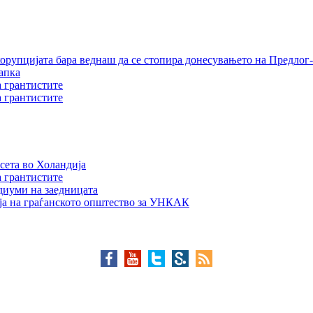
орупцијата бара веднаш да се стопира донесувањето на Предлог-
апка
а грантистите
а грантистите
сета во Холандија
а грантистите
едиуми на заедницата
ја на граѓанското општество за УНКАК