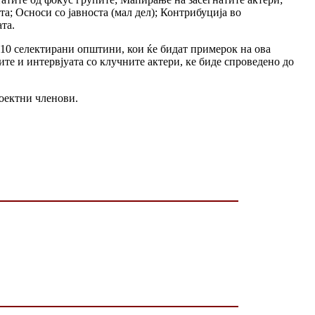
а; Осноси со јавноста (мал дел); Контрибуција во
та.
10 селектирани општини, кои ќе бидат примерок на ова
е и интервјуата со клучните актери, ке биде спроведено до
оектни членови.