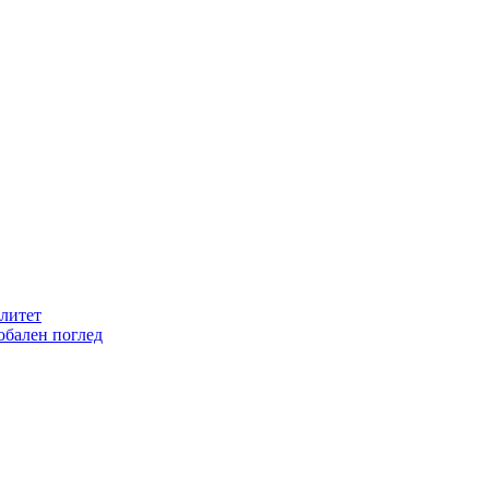
литет
обален поглед