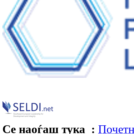
Се наоѓаш тука :
Почетн