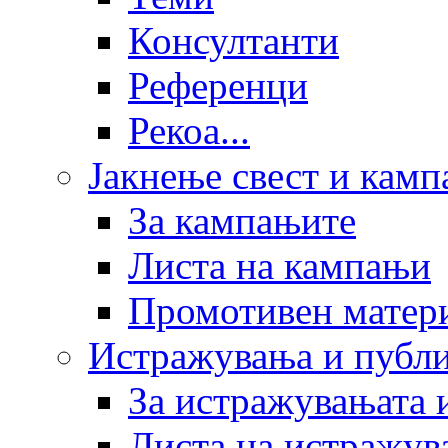
Консултанти
Референци
Рекоа...
Јакнење свест и кам
За кампањите
Листа на кампањи
Промотивен матер
Истражувања и публ
За истражувањата 
Листа на истражув