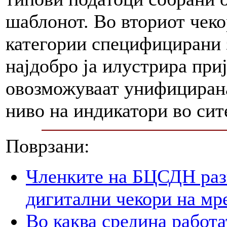
шаблонот. Во вториот чекор
категории специфицирани з
најдобро ја илустрира при
овозможуваат унифицирана
ниво на индикатори во си
Поврзани:
Членките на БЦСДН разг
дигитални чекори на мр
Во каква средина работа