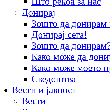
Што рекоа за нас
Донирај
Зошто да донира
Донирај сега!
Зошто да донирам
Како може да дони
Како може моето п
Сведоштва
Вести и јавност
Вести