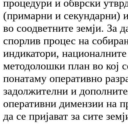
процедури и обврски утвр
(примарни и секундарни) 
во соодветните земји. За д
спорлив процес на собира
индикатори, националните
методолошки план во кој с
понатаму оперативно разр
задолжителни и дополнител
оперативни димензии на п
да се пријават за сите земј