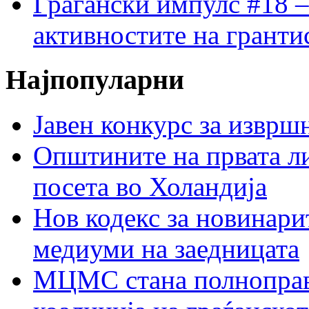
Граѓански импулс #18 –
активностите на гранти
Најпопуларни
Јавен конкурс за изврш
Општините на првата ли
посета во Холандија
Нов кодекс за новинарит
медиуми на заедницата
МЦМС стана полноправн