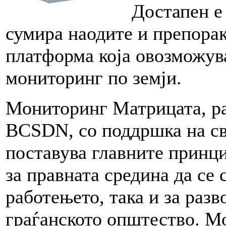
Достапен е 
сумира наодите и препораки
платформа која овозможува
мониторинг по земји.
Мониторинг Матрицата, ра
BCSDN, со поддршка на св
поставува главните принци
за правната средина да се 
работењето, така и за разв
граѓанското општество. М