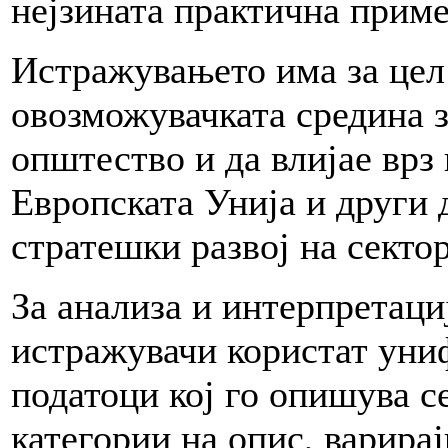
нејзината практична приме
Истражувањето има за цел 
овозможувачката средина з
општество и да влијае врз
Европската Унија и други
стратешки развој на сектор
За анализа и интерпретаци
истражувачи користат уни
податоци кој го опишува се
категории на опис, варира