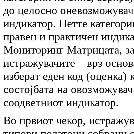
до целосно оневозможувачк
индикатор. Петте категори
правен и практичен индик
Мониторинг Матрицата, за
истражувачите – врз основ
изберат еден код (оценка) 
состојбата на овозможувач
соодветниот индикатор.
Во првиот чекор, истражув
типови податоци собрани о