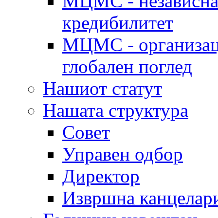
МЦМС - независна 
кредибилитет
МЦМС - организаци
глобален поглед
Нашиот статут
Нашата структура
Совет
Управен одбор
Директор
Извршна канцелар