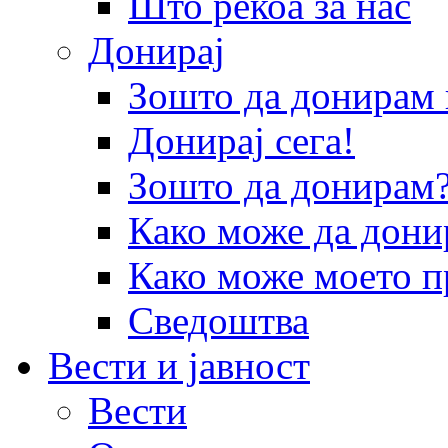
Што рекоа за нас
Донирај
Зошто да донира
Донирај сега!
Зошто да донирам
Како може да дони
Како може моето п
Сведоштва
Вести и јавност
Вести