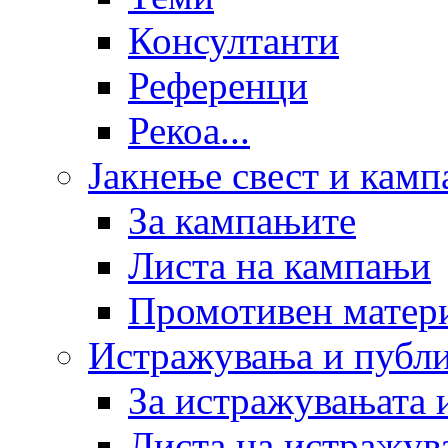
Консултанти
Референци
Рекоа...
Јакнење свест и кам
За кампањите
Листа на кампањи
Промотивен матер
Истражувања и публ
За истражувањата 
Листа на истражув