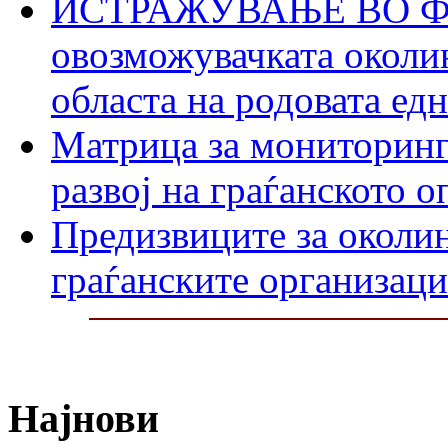
ИСТРАЖУВАЊЕ ВО ФО
овозможувачката околин
областа на родовата ед
Матрица за мониторинг
развој на граѓанското 
Предизвиците за околин
граѓанските организаци
Најнови