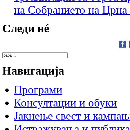
на Собранието на Црна
Следи нé
Навигација
Програми
Консултации и обуки
Јакнење свест и кампа
Истражувања и публик