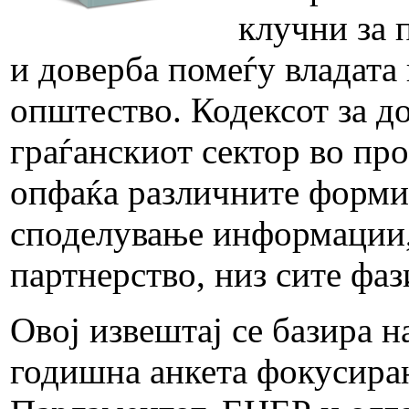
клучни за 
и доверба помеѓу владата
општество. Кодексот за д
граѓанскиот сектор во пр
опфаќа различните форми 
споделување информации, 
партнерство, низ сите фа
Овој извештај се базира н
годишна анкета фокусиран