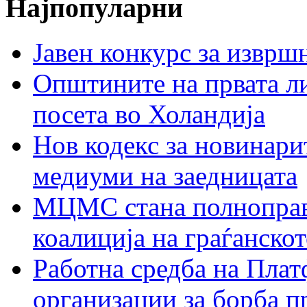
Најпопуларни
Јавен конкурс за изврш
Општините на првата ли
посета во Холандија
Нов кодекс за новинарит
медиуми на заедницата
МЦМС стана полноправн
коалиција на граѓанск
Работна средба на Плат
организации за борба п