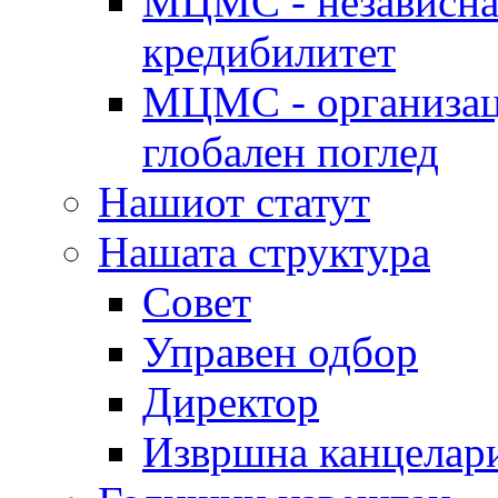
МЦМС - независна 
кредибилитет
МЦМС - организаци
глобален поглед
Нашиот статут
Нашата структура
Совет
Управен одбор
Директор
Извршна канцелар