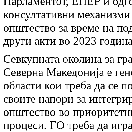
Парламентот, ЕНЕР и одг
консултативни механизми 
општество за време на по
други акти во 2023 годин
Севкупната околина за гр
Северна Македонија е ген
области кои треба да се п
своите напори за интегри
општество во приоритетни
процеси. ГО треба да игра