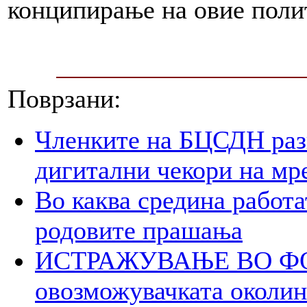
конципирање на овие поли
Поврзани:
Членките на БЦСДН разг
дигитални чекори на мр
Во каква средина работа
родовите прашања
ИСТРАЖУВАЊЕ ВО ФОК
овозможувачката околина