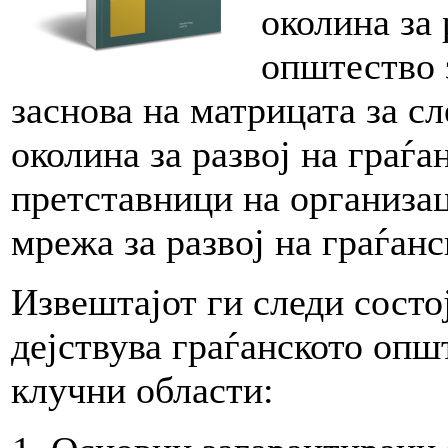
околина за 
општество 
заснова на матрицата за с
околина за развој на граѓа
претставници на организа
мрежа за развој на граѓа
Извештајот ги следи состој
дејствува граѓанското опш
клучни области: