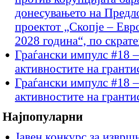
донесувањето на Предло
проектот „Скопје – Евр
2028 година“, по скрат
Граѓански импулс #18 –
активностите на гранти
Граѓански импулс #18 –
активностите на гранти
Најпопуларни
Јавен конкурс за изврш