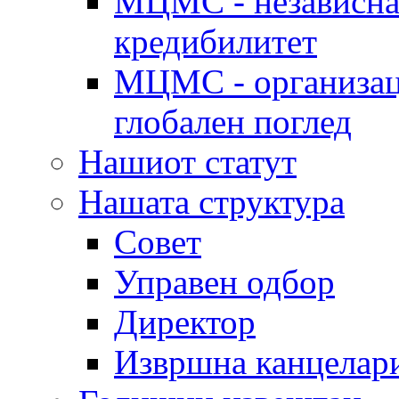
МЦМС - независна 
кредибилитет
МЦМС - организаци
глобален поглед
Нашиот статут
Нашата структура
Совет
Управен одбор
Директор
Извршна канцелар