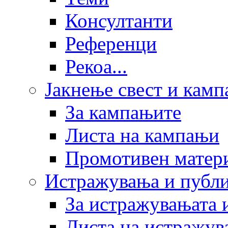
Консултанти
Референци
Рекоа...
Јакнење свест и кам
За кампањите
Листа на кампањи
Промотивен матер
Истражувања и публ
За истражувањата 
Листа на истражув