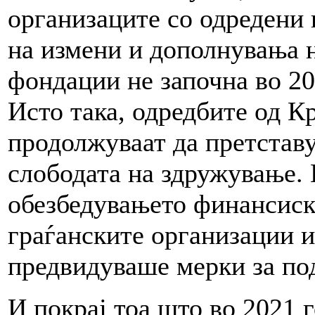
организаците со одредени
на измени и дополнувања н
фондации не започна во 20
Исто така, одредбите од К
продолжуваат да претставу
слободата на здружување.
обезбедувањето финансиск
граѓанските организации и
предвидуваше мерки за по
И покрај тоа што во 2021 г