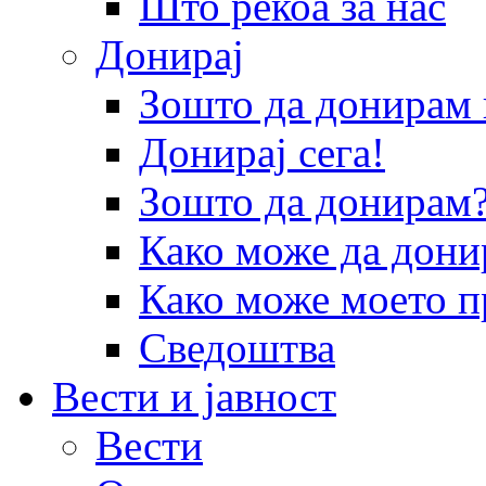
Што рекоа за нас
Донирај
Зошто да донира
Донирај сега!
Зошто да донирам
Како може да дони
Како може моето п
Сведоштва
Вести и јавност
Вести