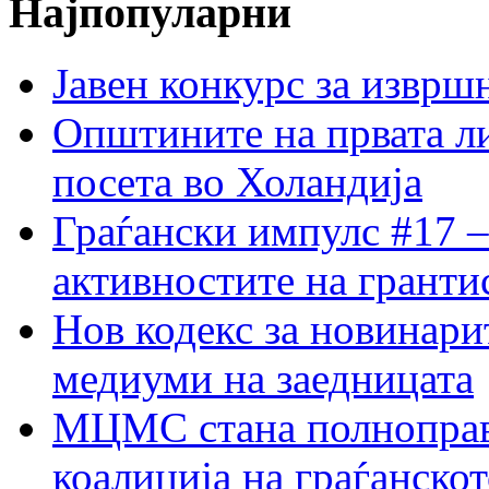
Најпопуларни
Јавен конкурс за изврш
Општините на првата ли
посета во Холандија
Граѓански импулс #17 –
активностите на гранти
Нов кодекс за новинарит
медиуми на заедницата
МЦМС стана полноправн
коалиција на граѓанск