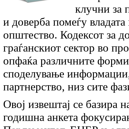
клучни за 
и доверба помеѓу владата
општество. Кодексот за д
граѓанскиот сектор во пр
опфаќа различните форми 
споделување информации, 
партнерство, низ сите фа
Овој извештај се базира н
годишна анкета фокусиран