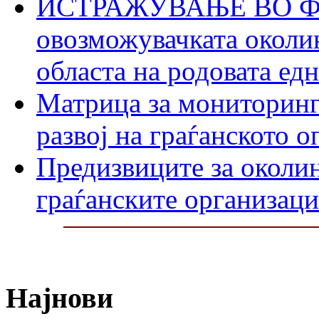
ИСТРАЖУВАЊЕ ВО ФО
овозможувачката околин
областа на родовата ед
Матрица за мониторинг
развој на граѓанското 
Предизвиците за околин
граѓанските организаци
Најнови