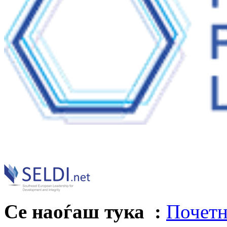
Се наоѓаш тука :
Почетн