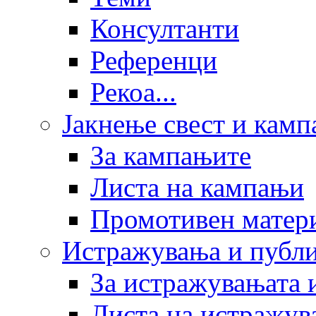
Консултанти
Референци
Рекоа...
Јакнење свест и кам
За кампањите
Листа на кампањи
Промотивен матер
Истражувања и публ
За истражувањата 
Листа на истражув