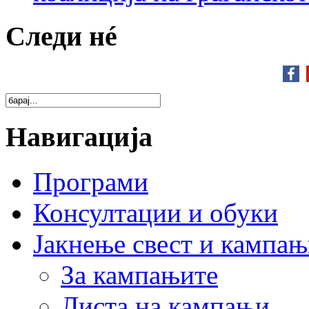
Следи нé
Навигација
Програми
Консултации и обуки
Јакнење свест и кампа
За кампањите
Листа на кампањи