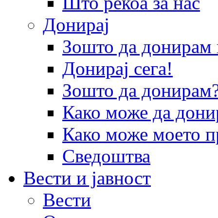
Што рекоа за нас
Донирај
Зошто да донира
Донирај сега!
Зошто да донирам
Како може да дони
Како може моето п
Сведоштва
Вести и јавност
Вести