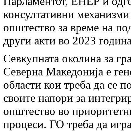
Парламентот, ЕНЕР и одг
консултативни механизми 
општество за време на по
други акти во 2023 годин
Севкупната околина за гр
Северна Македонија е ген
области кои треба да се п
своите напори за интегри
општество во приоритетни
процеси. ГО треба да игра