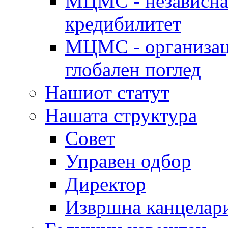
МЦМС - независна 
кредибилитет
МЦМС - организаци
глобален поглед
Нашиот статут
Нашата структура
Совет
Управен одбор
Директор
Извршна канцелар