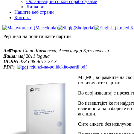
Организации со кои соработуваме
Линкови
Нашите веб страни
Контакт
Рејтинзи на политичките партии
Автори:
Сашо Клековски, Александар Кржаловски
Дата:
мај 2011 година
ИСБН:
978-608-4617-27-3
PDF:
rejtinzi-na-politickite-partii.pdf
МЦМС, во рамките на своит
политичките партии.
Во овој извештај е презент
Во извештајот ќе ги најде
излезноста на изборите и н
агенции.
Сите анкети без исклучок, 