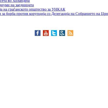
сета во Холандија
едиуми на заедницата
ја на граѓанското општество за УНКАК
 за борба против корупција со Делегација на Собранието на Црн