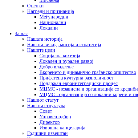
Мислења
Оценки
Награди и признанија
Меѓународни
Национални
Локални
За нас
Нашата историја
Нашата визија, мисија и стратегија
Нашите цели
Социјална кохезија
Локален и рурален развој
Добро владеење
Вкоренето и динамично граѓанско општество
Прифатена културна разноличност
Поддржан евроинтеграциски процес
МЦМС - независна и организација со кредиби
МЦМС - организација со локални корени и гл
Нашиот статут
Нашата структура
Совет
Управен одбор
Директор
Извршна канцеларија
Годишни извештаи