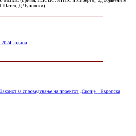
и до МЦМС (Брима, ИДСЦС, ИПИС и Либерта), од објавените
П.Шатев, Д.Чуповски).
о 2024 година
Законот за спроведување на проектот „Скопје – Европска