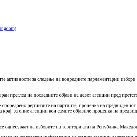
е активности за следење на вонредните парламентарни избори ги
иран преглед на последните објави на девет агенции пред претсто
те споредбено рејтинзите на партиите, проценка на предвидениот
а крај, за оние агенции кои самите објавиле проценка на предви
се однесуваат на изборите на територијата на Република Македон