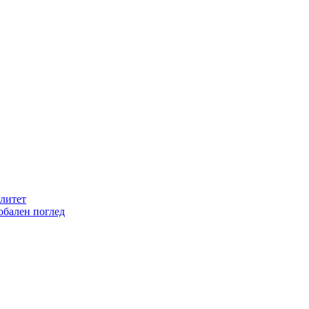
литет
обален поглед