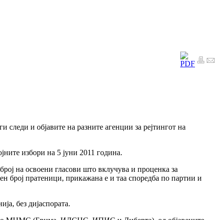
 следи и објавите на разните агенции за рејтингот на
јните избори на 5 јуни 2011 година.
 број на освоени гласови што вклучува и проценка за
ден број пратеници, прикажана е и таа споредба по партии и
ија, без дијаспората.