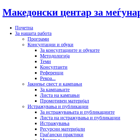
Македонски центар за меѓун
Почетна
За нашата работа
Програми
Консултации и обуки
За консултациите и обуките
Методологија
Теми
Консултанти
Референци
Рекоа...
Јакнење свест и кампањи
За кампањите
Листа на кампањи
Промотивен материјал
Истражувања и публикации
За истражувањата и публикациите
Листа на истражувања и публикации
Истражувања
Ресурсни материјали
Граѓански практики