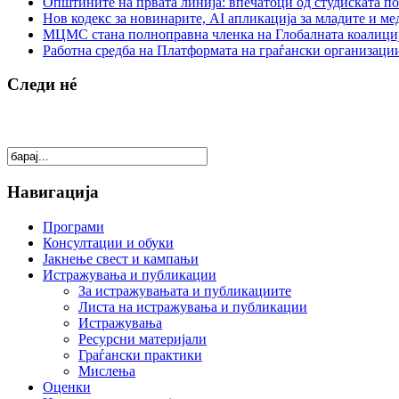
Општините на првата линија: впечатоци од студиската по
Нов кодекс за новинарите, AI апликација за младите и м
МЦМС стана полноправна членка на Глобалната коалици
Работна средба на Платформата на граѓански организации
Следи нé
Навигација
Програми
Консултации и обуки
Јакнење свест и кампањи
Истражувања и публикации
За истражувањата и публикациите
Листа на истражувања и публикации
Истражувања
Ресурсни материјали
Граѓански практики
Мислења
Оценки