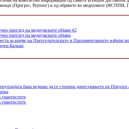
 основа на комплетни информации од самите агенции доставен
аници (Прогрес, Рејтинг) и од објавите во медиумите (ИСППИ, 
ечен преглед на медиумските објави #2
ечен преглед на медиумските објави
еста за време на Претседателските и Парламентарните избори в
аден Балкан
орупцијата бара веднаш да се стопира донесувањето на Предлог-
апка
а грантистите
а грантистите