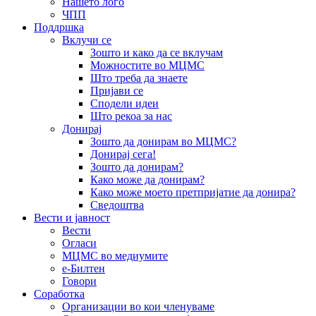
Нашето лого
ЧПП
Поддршка
Вклучи се
Зошто и како да се вклучам
Можностите во МЦМС
Што треба да знаете
Пријави се
Сподели идеи
Што рекоа за нас
Донирај
Зошто да донирам во МЦМС?
Донирај сега!
Зошто да донирам?
Како може да донирам?
Како може моето претпријатие да донира?
Сведоштва
Вести и јавност
Вести
Огласи
МЦМС во медиумите
е-Билтен
Говори
Соработка
Организации во кои членуваме