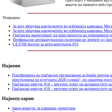
Прегледот е направен врз
анкети на нивните веб-стр
Поврзани:
За што зборуваа кандидатите во изборната кампања: Мес
За што зборуваа кандидатите во изборната кампања: Мес
Граѓански мониторинг на пристапноста на избирачките м
Неефикасни антикорупциски политики во земјите од Зап
СЕЛДИ билтен за анти-корупција #55
Најнови
Платформата на граѓански организации за борба против к
престолнина на културата 2028 година“, по скратена пост
Граѓански импулс #18 – месечен осврт на активностите н
Граѓански импулс #18 – месечен осврт на активностите н
Најпопуларни
Јавен конкурс за извршни директори