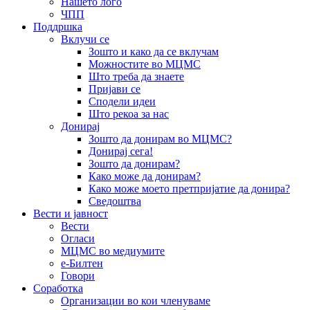
Нашето лого
ЧПП
Поддршка
Вклучи се
Зошто и како да се вклучам
Можностите во МЦМС
Што треба да знаете
Пријави се
Сподели идеи
Што рекоа за нас
Донирај
Зошто да донирам во МЦМС?
Донирај сега!
Зошто да донирам?
Како може да донирам?
Како може моето претпријатие да донира?
Сведоштва
Вести и јавност
Вести
Огласи
МЦМС во медиумите
е-Билтен
Говори
Соработка
Организации во кои членуваме