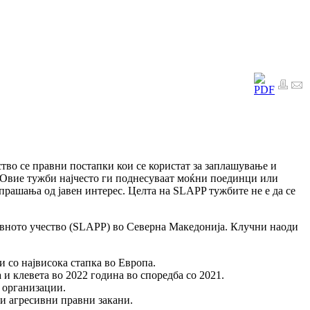
чество се правни постапки кои се користат за заплашување и
 Овие тужби најчесто ги поднесуваат моќни поединци или
прашања од јавен интерес. Целта на SLAPP тужбите не е да се
авното учество (SLAPP) во Северна Македонија. Клучни наоди
и со највисока стапка во Европа.
и клевета во 2022 година во споредба со 2021.
 организации.
 и агресивни правни закани.