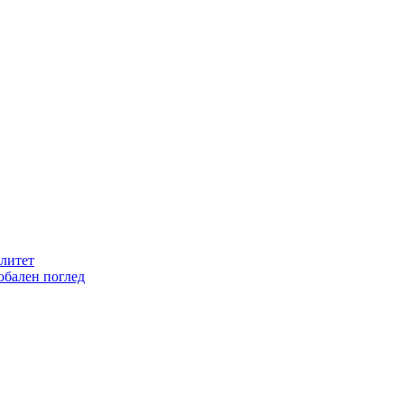
литет
обален поглед