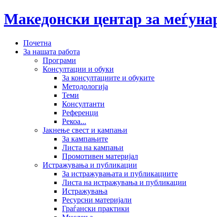
Македонски центар за меѓун
Почетна
За нашата работа
Програми
Консултации и обуки
За консултациите и обуките
Методологија
Теми
Консултанти
Референци
Рекоа...
Јакнење свест и кампањи
За кампањите
Листа на кампањи
Промотивен материјал
Истражувања и публикации
За истражувањата и публикациите
Листа на истражувања и публикации
Истражувања
Ресурсни материјали
Граѓански практики