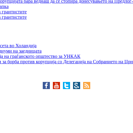
орупцијата бара веднаш да се стопира донесувањето на Предлог-
апка
а грантистите
а грантистите
сета во Холандија
едиуми на заедницата
ја на граѓанското општество за УНКАК
 за борба против корупција со Делегација на Собранието на Црн