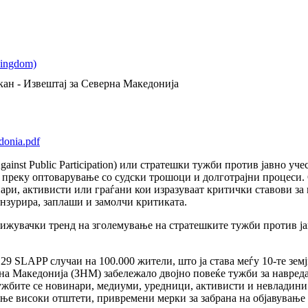
кан - Извештај за Северна Македонија
donia.pdf
Against Public Participation) или стратешки тужби против јавно у
 преку оптоварување со судски трошоци и долготрајни процеси.
ри, активисти или граѓани кои изразуваат критички ставови за 
ензурира, заплаши и замолчи критиката.
рижувачки тренд на зголемување на стратешките тужби против ј
9 SLAPP случаи на 100.000 жители, што ја става меѓу 10-те земј
а Македонија (ЗНМ) забележало двојно повеќе тужби за навреда 
ужбите се новинари, медиуми, уредници, активисти и невладини
ње високи отштети, привремени мерки за забрана на објавување