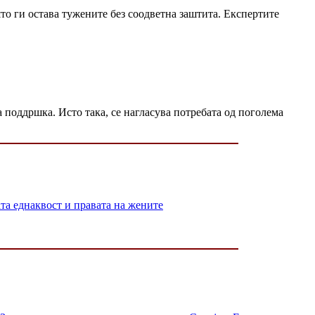
о ги остава тужените без соодветна заштита. Експертите
поддршка. Исто така, се нагласува потребата од поголема
 еднаквост и правата на жените