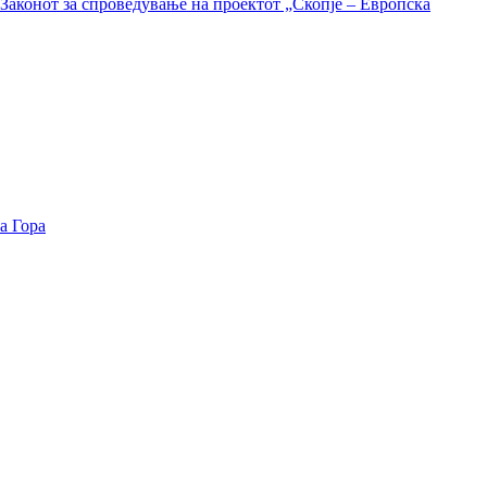
Законот за спроведување на проектот „Скопје – Европска
а Гора