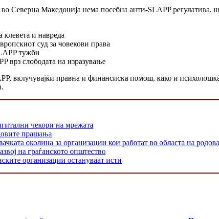
 во Северна Македонија нема посебна анти-SLAPP регулатива, шт
 клевета и навреда
Европскиот суд за човекови права
SLAPP тужби
PP врз слободата на изразување
P, вклучувајќи правна и финансиска помош, како и психолошка 
.
игитални чекори на мрежата
одовите прашања
 околина за организации кои работат во областа на родовата
азвој на граѓанското општество
нските организации остануваат исти