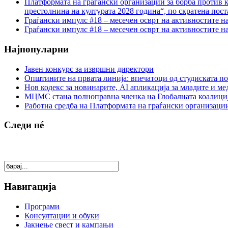
Платформата на граѓански организации за борба против к
престолнина на културата 2028 година“, по скратена пост
Граѓански импулс #18 – месечен осврт на активностите н
Граѓански импулс #18 – месечен осврт на активностите н
Најпопуларни
Јавен конкурс за извршни директори
Општините на првата линија: впечатоци од студиската по
Нов кодекс за новинарите, AI апликација за младите и м
МЦМС стана полноправна членка на Глобалната коалици
Работна средба на Платформата на граѓански организации
Следи нé
Навигација
Програми
Консултации и обуки
Јакнење свест и кампањи