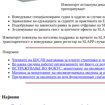
Извештајот истакнува дека
препорачуваат:
Воведување специјализирани судии и оддели за случаи на
Зајакнување на едукацијата за судиите за практиката на 
Подобрување на законската рамка за рано отфрлање на 
Зголемување на јавната свест за штетните ефекти на SLA
Извештајот повикува на поголема поддршка за жртвите на SLAP
транспарентност и воведување јавен регистар на SLAPP случаи
Поврзани:
Членките на БЦСДН разговараа за идните стратешки и д
Во каква средина работат организациите чиј фокус се р
ИСТРАЖУВАЊЕ ВО ФОКУС: мониторинг на овозможувачката
Матрица за мониторинг на овозможувачката околина за р
Предизвиците за околината во која функционираат граѓа
Најнови