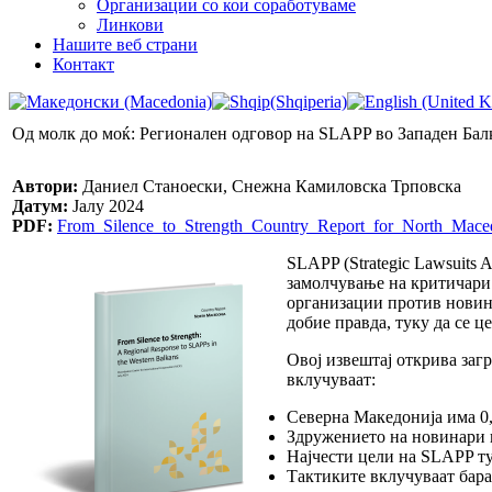
Организации со кои соработуваме
Линкови
Нашите веб страни
Контакт
Од молк до моќ: Регионален одговор на SLAPP во Западен Бал
Автори:
Даниел Станоески, Снежна Камиловска Трповска
Датум:
Јалу 2024
PDF:
From_Silence_to_Strength_Country_Report_for_North_Mace
SLAPP (Strategic Lawsuits 
замолчување на критичари
организации против новина
добие правда, туку да се ц
Овој извештај открива заг
вклучуваат:
Северна Македонија има 0,2
Здружението на новинари н
Најчести цели на SLAPP т
Тактиките вклучуваат бара