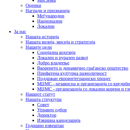
Мислења
Оценки
Награди и признанија
Меѓународни
Национални
Локални
За нас
Нашата историја
Нашата визија, мисија и стратегија
Нашите цели
Социјална кохезија
Локален и рурален развој
Добро владеење
Вкоренето и динамично граѓанско општество
Прифатена културна разноличност
Поддржан евроинтеграциски процес
МЦМС - независна и организација со кредиби
МЦМС - организација со локални корени и гл
Нашиот статут
Нашата структура
Совет
Управен одбор
Директор
Извршна канцеларија
Годишни извештаи