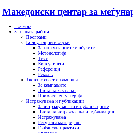
Македонски центар за меѓун
Почетна
За нашата работа
Програми
Консултации и обуки
За консултациите и обуките
Методологија
Теми
Консултанти
Референци
Рекоа...
Јакнење свест и кампањи
За кампањите
Листа на кампањи
Промотивен материјал
Истражувања и публикации
За истражувањата и публикациите
Листа на истражувања и публикации
Истражувања
Ресурсни материјали
Граѓански практики