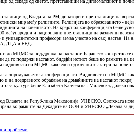
ици од секаде од светот, претставници на дипломатскиот и пол
тставници од Владата на РМ, донатори и претставници на верски
стински мир меѓу религиите, Религијата во образованието - неј
иднината на човештвото. На крајот од конференцијата беше усво
400 меѓународни и национални претставници на различни верски
о и универзитетски професори земаа учество на овој настан. На
ЦА, ДЦА и ЕЕД.
ати до МЦМС за под-дршка на настанот. Барањето конкретно се 
 да го поддржи настанот, бидејќи истиот беше во рамките на ц
за видливоста на МЦМС како еден од клучните актери на полето 
а за опремувањето за конференцијата. Видливоста на МЦМС како
о и на поздравното обраќање на домаќините на настанот покр
вото за култура беше Елизабета Канчевска - Милевска, додека 
д Владата на Репуб-лика Македонија, УНЕСКО, Светската ислам
зирана во рамките на Декадите на ООН и УНЕСКО „Декада за диј
лни проблеми