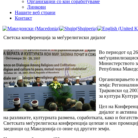
Организации со кои соработуваме
Линкови
Нашите веб страни
Контакт
Светска конференција за меѓурелигиски дијалог
Во периодот од 26
меѓуцивилизациски
Министерството за
Република Македо
Организирањето н
земја: Регионални
Трајковски од 200
за култура Култур
Цел на Конференци
дијалог и активна
на разликите, културната размена, соработката, како и богатств
Светската меѓурелигиска конференција целеше и кон промоцијат
заедници од Македонија со оние од другите земји.