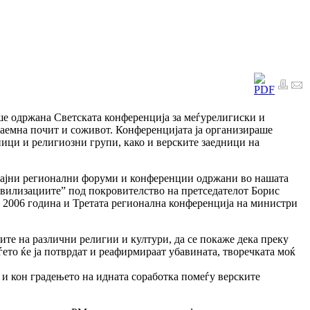
ше одржана Светската конференција за меѓурелигиски и
заемна почит и соживот. Конференцијата ја организираше
ници и религиозни групи, како и верските заедници на
чајни регионални форуми и конференции одржани во нашата
ивилизациите” под покровителство на претседателот Борис
д 2006 година и Третата регионална конференција на министри
те на различни религии и култури, да се покаже дека преку
ѓето ќе ја потврдат и реафирмираат убавината, творечката моќ
о и кон градењето на идната соработка помеѓу верските