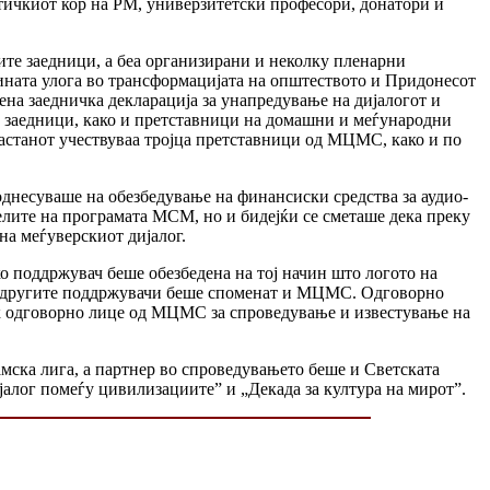
итичкиот кор на РМ, универзитетски професори, донатори и
те заедници, а беа организирани и неколку пленарни
зината улога во трансформацијата на општеството и Придонесот
ена заедничка декларација за унапредување на дијалогот и
 заедници, како и претставници на домашни и меѓународни
 настанот учествуваа тројца претставници од МЦМС, како и по
однесуваше на обезбедување на финансиски средства за аудио-
елите на програмата МСМ, но и бидејќи се сметаше дека преку
на меѓуверскиот дијалог.
 поддржувач беше обезбедена на тој начин што логото на
ај другите поддржувачи беше споменат и МЦМС. Одговорно
пак одговорно лице од МЦМС за спроведување и известување на
ска лига, а партнер во спроведувањето беше и Светската
алог помеѓу цивилизациите” и „Декада за култура на мирот”.