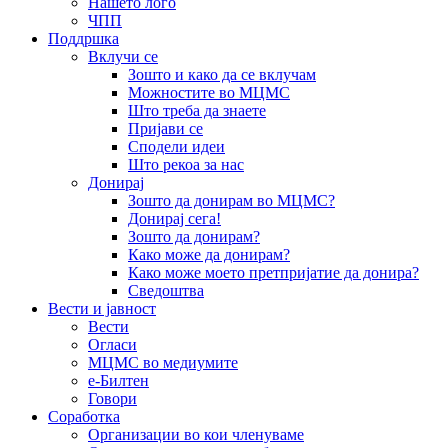
Нашето лого
ЧПП
Поддршка
Вклучи се
Зошто и како да се вклучам
Можностите во МЦМС
Што треба да знаете
Пријави се
Сподели идеи
Што рекоа за нас
Донирај
Зошто да донирам во МЦМС?
Донирај сега!
Зошто да донирам?
Како може да донирам?
Како може моето претпријатие да донира?
Сведоштва
Вести и јавност
Вести
Огласи
МЦМС во медиумите
е-Билтен
Говори
Соработка
Организации во кои членуваме