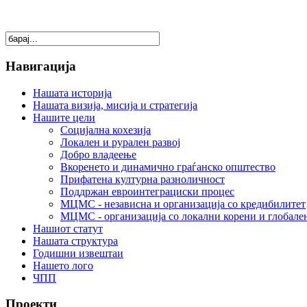
Навигација
Нашата историја
Нашата визија, мисија и стратегија
Нашите цели
Социјална кохезија
Локален и рурален развој
Добро владеење
Вкоренето и динамично граѓанско општество
Прифатена културна разноличност
Поддржан евроинтеграциски процес
МЦМС - независна и организација со кредибилитет
МЦМС - организација со локални корени и глобале
Нашиот статут
Нашата структура
Годишни извештаи
Нашето лого
ЧПП
Проекти