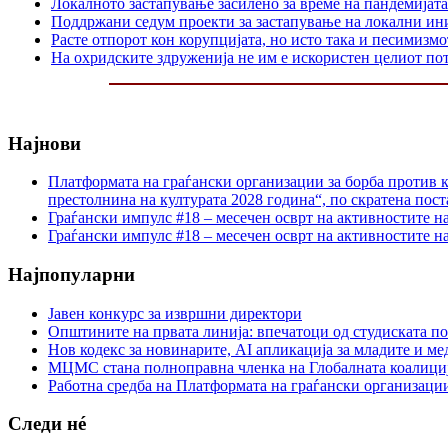
Локалното застапување засилено за време на пандемијата
Поддржани седум проекти за застапување на локални ин
Расте отпорот кон корупцијата, но исто така и песимизмо
На охридските здруженија не им е искористен целиот по
Најнови
Платформата на граѓански организации за борба против к
престолнина на културата 2028 година“, по скратена пост
Граѓански импулс #18 – месечен осврт на активностите н
Граѓански импулс #18 – месечен осврт на активностите н
Најпопуларни
Јавен конкурс за извршни директори
Општините на првата линија: впечатоци од студиската по
Нов кодекс за новинарите, AI апликација за младите и м
МЦМС стана полноправна членка на Глобалната коалици
Работна средба на Платформата на граѓански организации
Следи нé