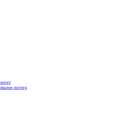
литет
обален поглед