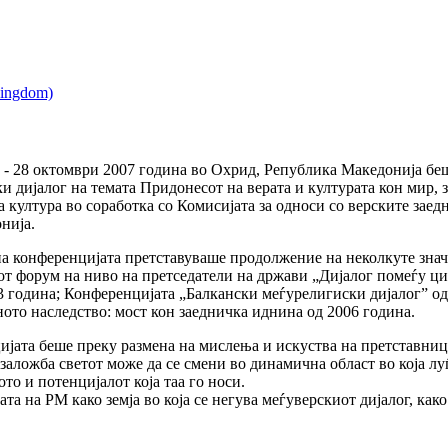
 - 28 октомври 2007 година во Охрид, Република Македонија бе
 дијалог на темата Придонесот на верата и културата кон мир, 
 култура во соработка со Комисијата за односи со верските заед
нија.
а конференцијата претставуваше продолжение на неколкуте зна
от форум на ниво на претседатели на држави „Дијалог помеѓу ц
3 година; Конференцијата „Балкански меѓурелигиски дијалог” о
ното наследство: мост кон заедничка иднина од 2006 година.
јата беше преку размена на мислења и искуства на претставници
 заложба светот може да се смени во динамична област во која лу
ото и потенцијалот која таа го носи.
а на РМ како земја во која се негува меѓуверскиот дијалог, как