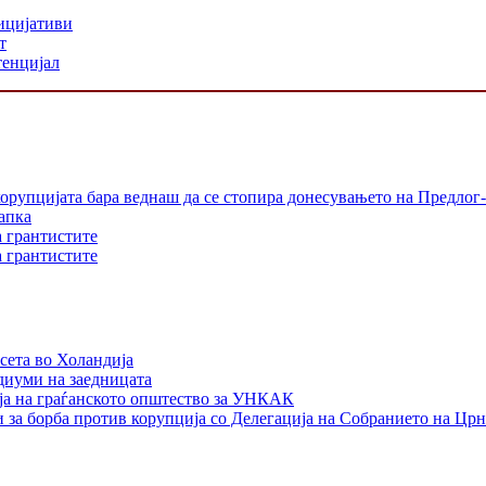
ицијативи
т
тенцијал
орупцијата бара веднаш да се стопира донесувањето на Предлог-
апка
а грантистите
а грантистите
сета во Холандија
едиуми на заедницата
ја на граѓанското општество за УНКАК
 за борба против корупција со Делегација на Собранието на Црн