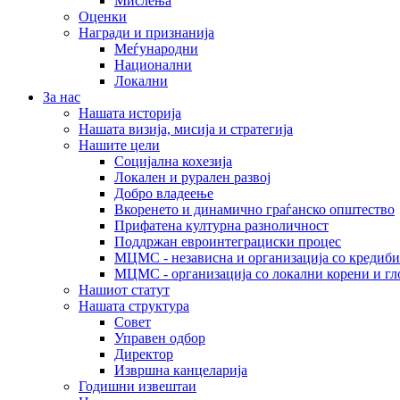
Мислења
Оценки
Награди и признанија
Меѓународни
Национални
Локални
За нас
Нашата историја
Нашата визија, мисија и стратегија
Нашите цели
Социјална кохезија
Локален и рурален развој
Добро владеење
Вкоренето и динамично граѓанско општество
Прифатена културна разноличност
Поддржан евроинтеграциски процес
МЦМС - независна и организација со кредиби
МЦМС - организација со локални корени и гл
Нашиот статут
Нашата структура
Совет
Управен одбор
Директор
Извршна канцеларија
Годишни извештаи