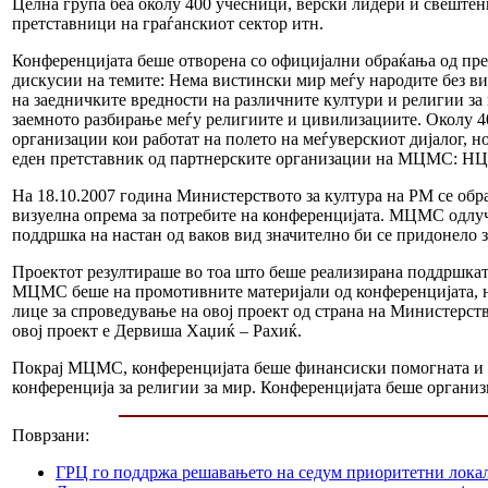
Целна група беа околу 400 учесници, верски лидери и свештен
претставници на граѓанскиот сектор итн.
Конференцијата беше отворена со официјални обраќања од пре
дискусии на темите: Нема вистински мир меѓу народите без ви
на заедничките вредности на различните култури и религии за 
заемното разбирање меѓу религиите и цивилизациите. Околу 
организации кои работат на полето на меѓуверскиот дијалог, н
еден претставник од партнерските организации на МЦМС: Н
На 18.10.2007 година Министерството за култура на РМ се обр
визуелна опрема за потребите на конференцијата. МЦМС одлучи
поддршка на настан од ваков вид значително би се придонело 
Проектот резултираше во тоа што беше реализирана поддршкат
МЦМС беше на промотивните материјали од конференцијата, н
лице за спроведување на овој проект од страна на Министерст
овој проект е Дервиша Хаџиќ – Рахиќ.
Покрај МЦМС, конференцијата беше финансиски помогната и о
конференција за религии за мир. Конференцијата беше органи
Поврзани:
ГРЦ го поддржа решавањето на седум приоритетни лока