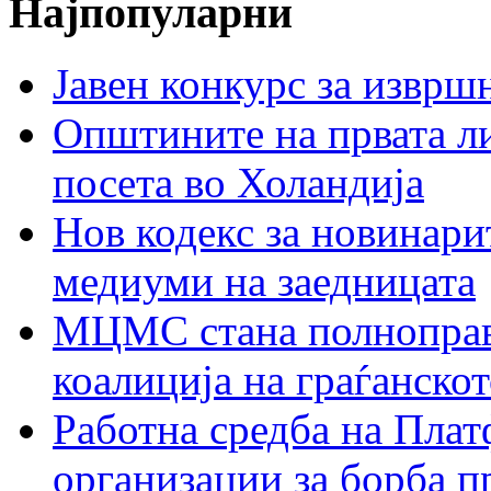
Најпопуларни
Јавен конкурс за изврш
Општините на првата ли
посета во Холандија
Нов кодекс за новинарит
медиуми на заедницата
МЦМС стана полноправн
коалиција на граѓанск
Работна средба на Плат
организации за борба п