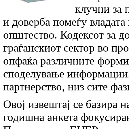
клучни за 
и доверба помеѓу владата
општество. Кодексот за д
граѓанскиот сектор во пр
опфаќа различните форми 
споделување информации, 
партнерство, низ сите фа
Овој извештај се базира н
годишна анкета фокусиран