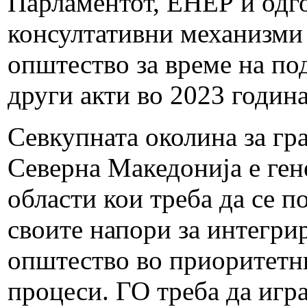
Парламентот, ЕНЕР и одг
консултативни механизми 
општество за време на по
други акти во 2023 годин
Севкупната околина за гр
Северна Македонија е ген
области кои треба да се п
своите напори за интегри
општество во приоритетни
процеси. ГО треба да игра