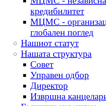
МЦМС - независна 
кредибилитет
МЦМС - организаци
глобален поглед
Нашиот статут
Нашата структура
Совет
Управен одбор
Директор
Извршна канцелар