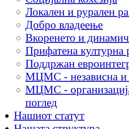
Локален и рурален ра
Добро владеење
Вкоренето и динамич
Прифатена културна 
Поддржан евроинтег
МЦМС - независна и 
МЦМС - организација
поглед
Нашиот статут
Нашата структура