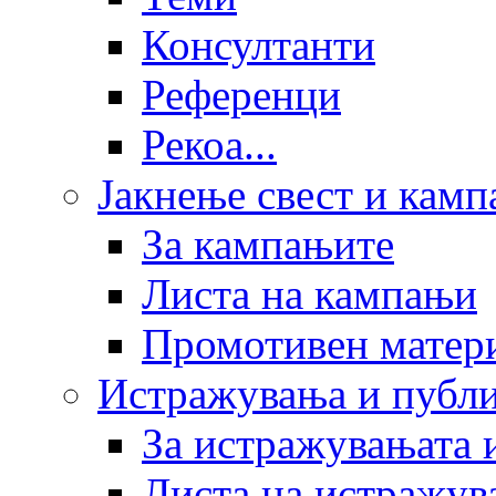
Консултанти
Референци
Рекоа...
Јакнење свест и кам
За кампањите
Листа на кампањи
Промотивен матер
Истражувања и публ
За истражувањата 
Листа на истражув