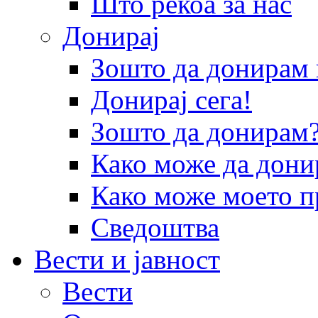
Што рекоа за нас
Донирај
Зошто да донира
Донирај сега!
Зошто да донирам
Како може да дони
Како може моето п
Сведоштва
Вести и јавност
Вести