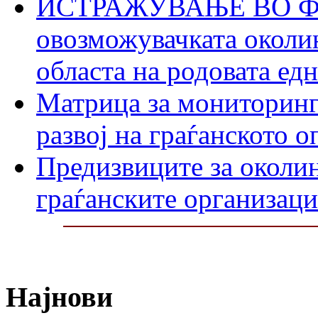
ИСТРАЖУВАЊЕ ВО ФО
овозможувачката околин
областа на родовата ед
Матрица за мониторинг
развој на граѓанското 
Предизвиците за околин
граѓанските организаци
Најнови