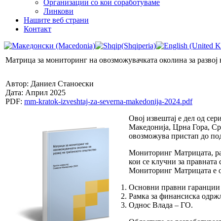
Организации со кои соработуваме
Линкови
Нашите веб страни
Контакт
Матрица за мониторинг на овозможувачката околина за развој 
Автор: Даниел Станоески
Дата: Април 2025
PDF:
mm-kratok-izveshtaj-za-severna-makedonija-2024.pdf
Овој извештај е дел од се
Македонија, Црна Гора, Срб
овозможува пристап до под
Мониторинг Матрицата, ра
кои се клучни за правната 
Мониторинг Матрицата е ор
Основни правни гаранции 
Рамка за финансиска одржл
Однос Влада – ГО.