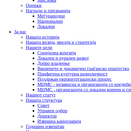
Мислења
Оценки
Награди и признанија
Меѓународни
Национални
Локални
За нас
Нашата историја
Нашата визија, мисија и стратегија
Нашите цели
Социјална кохезија
Локален и рурален развој
Добро владеење
Вкоренето и динамично граѓанско општество
Прифатена културна разноличност
Поддржан евроинтеграциски процес
МЦМС - независна и организација со кредиби
МЦМС - организација со локални корени и гл
Нашиот статут
Нашата структура
Совет
Управен одбор
Директор
Извршна канцеларија
Годишни извештаи