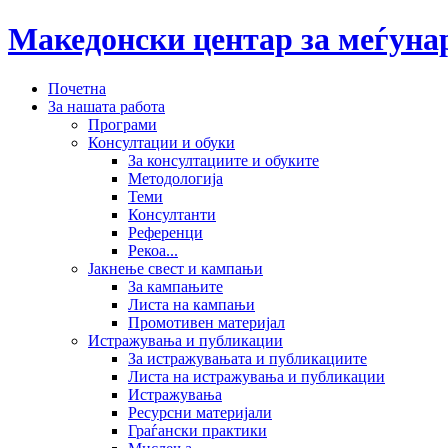
Македонски центар за меѓун
Почетна
За нашата работа
Програми
Консултации и обуки
За консултациите и обуките
Методологија
Теми
Консултанти
Референци
Рекоа...
Јакнење свест и кампањи
За кампањите
Листа на кампањи
Промотивен материјал
Истражувања и публикации
За истражувањата и публикациите
Листа на истражувања и публикации
Истражувања
Ресурсни материјали
Граѓански практики