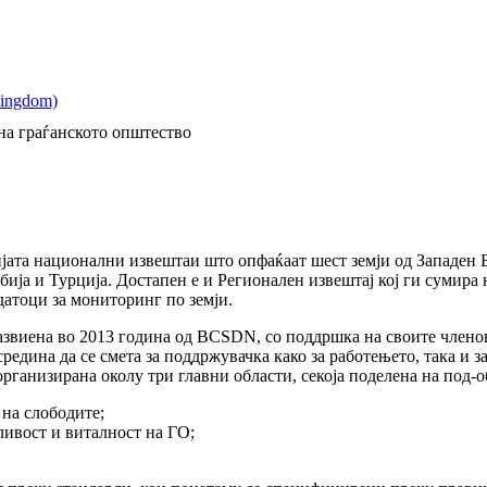
на граѓанското општество
ријата национални извештаи што опфаќаат шест земји од Западен 
ија и Турција. Достапен е и Регионален извештај кој ги сумира н
атоци за мониторинг по земји.
звиена во 2013 година од BCSDN, со поддршка на своите членов
средина да се смета за поддржувачка како за работењето, така и 
ганизирана околу три главни области, секоја поделена на под-о
на слободите;
ивост и виталност на ГО;