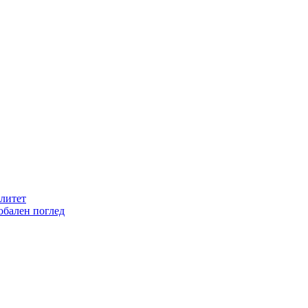
литет
обален поглед