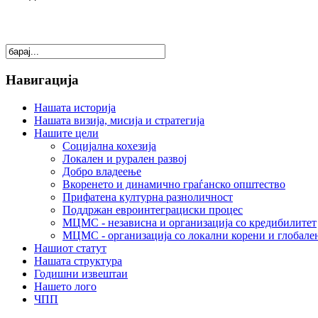
Навигација
Нашата историја
Нашата визија, мисија и стратегија
Нашите цели
Социјална кохезија
Локален и рурален развој
Добро владеење
Вкоренето и динамично граѓанско општество
Прифатена културна разноличност
Поддржан евроинтеграциски процес
МЦМС - независна и организација со кредибилитет
МЦМС - организација со локални корени и глобале
Нашиот статут
Нашата структура
Годишни извештаи
Нашето лого
ЧПП