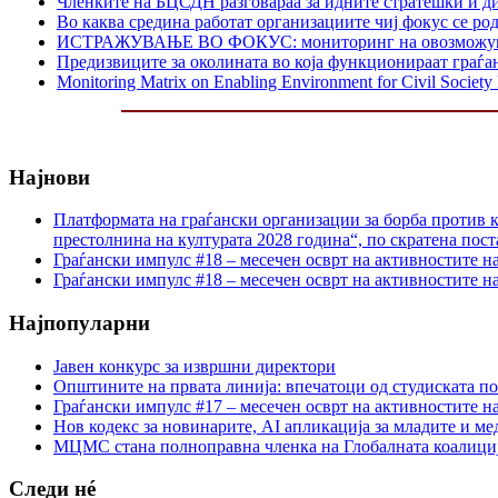
Членките на БЦСДН разговараа за идните стратешки и д
Во каква средина работат организациите чиј фокус се р
ИСТРАЖУВАЊЕ ВО ФОКУС: мониторинг на овозможувачката
Предизвиците за околината во која функционираат граѓа
Monitoring Matrix on Enabling Environment for Civil Societ
Најнови
Платформата на граѓански организации за борба против к
престолнина на културата 2028 година“, по скратена пост
Граѓански импулс #18 – месечен осврт на активностите н
Граѓански импулс #18 – месечен осврт на активностите н
Најпопуларни
Јавен конкурс за извршни директори
Општините на првата линија: впечатоци од студиската по
Граѓански импулс #17 – месечен осврт на активностите н
Нов кодекс за новинарите, AI апликација за младите и м
МЦМС стана полноправна членка на Глобалната коалици
Следи нé