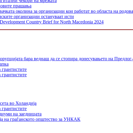
игитални чекори на мрежата
одовите прашања
 околина за организации кои работат во областа на родовата
нските организации остануваат исти
y Development Country Brief for North Macedonia 2024
орупцијата бара веднаш да се стопира донесувањето на Предлог-
апка
а грантистите
а грантистите
сета во Холандија
а грантистите
едиуми на заедницата
ја на граѓанското општество за УНКАК