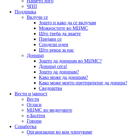
Нашето лого
ЧПП
Поддршка
Вклучи се
Зошто и како да се вклучам
Можностите во МЦМС
Што треба да знаете
Пријави се
Сподели идеи
Што рекоа за нас
Донирај
Зошто да донирам во МЦМС?
Донирај сега!
Зошто да донирам?
Како може да донирам?
Како може моето претпријатие да донира?
Сведоштва
Вести и јавност
Вести
Огласи
МЦМС во медиумите
е-Билтен
Говори
Соработка
Организации во кои членуваме