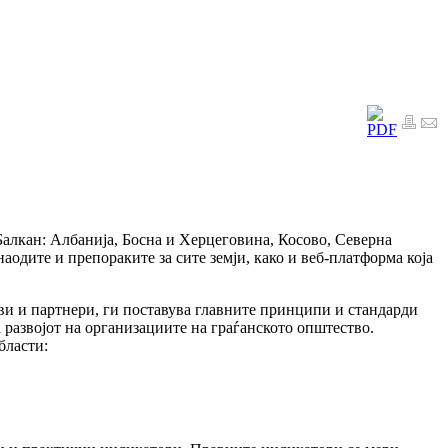
Балкан: Албанија, Босна и Херцеговина, Косово, Северна
аодите и препораките за сите земји, како и веб-платформа која
и и партнери, ги поставува главните принципи и стандарди
за развојот на организациите на граѓанското општество.
бласти: