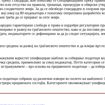
ат преку стандарди, кои понатаму се специфицирани преку прав
во или отсуство на правила, трошоци, процедури и обврски утв
о соодветните земји. За да се обезбеди стандарден и спорлив п
кој секој од 80 индикатори е понатаму оперативно разработен 
и треба да се пријават за сите земји.
ародно гарантирани слободи и права и најдобри регулаторни пра
нирање и развој на граѓанското општество, како и да постави ре
та, индикаторите се дефинирани за да ја следат ситуацијата, зе
та средина за развој на граѓанското општество и да влијае врз 
ражувачи користат унифициран шаблон за собирање податоци кој 
ка средина, применливо за секој индикатор. Петте категории се
тражувачите – врз основа на пријавените податоци – да изберат 
 податоци собрани од различни извори во полето на шаблонот. В
устрира пријавената состојба. Категориите овозможуваат унифиц