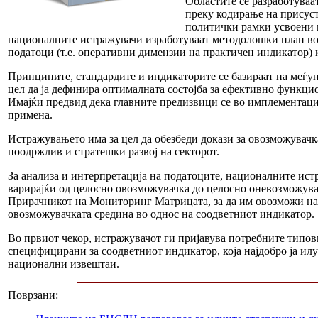
Областите се разработува
преку кодирање на присуст
политички рамки усвоени в
националните истражувачи изработуваат методолошки план во 
податоци (т.е. оперативни димензии на практичен индикатор) ко
Принципите, стандардите и индикаторите се базираат на меѓун
цел да ја дефинира оптималната состојба за ефективно функцио
Имајќи предвид дека главните предизвици се во имплементација
примена.
Истражувањето има за цел да обезбеди докази за овозможувачка
поодржлив и стратешки развој на секторот.
За анализа и интерпретација на податоците, националните ист
варирајќи од целосно овозможувачка до целосно оневозможувач
Прирачникот на Мониторинг Матрицата, за да им овозможи на ис
овозможувачката средина во однос на соодветниот индикатор.
Во првиот чекор, истражувачот ги пријавува потребните типови
специфицирани за соодветниот индикатор, која најдобро ја ил
национални извештаи.
Поврзани: