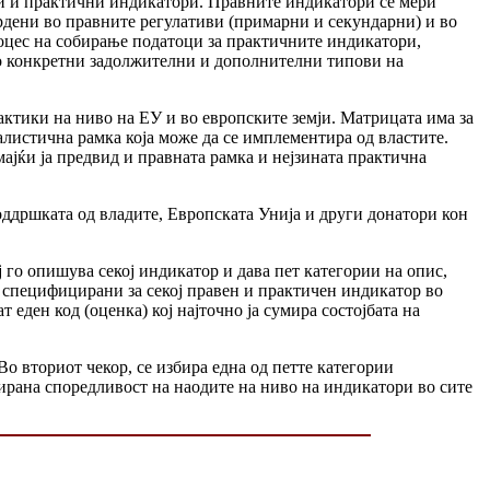
ни и практични индикатори. Правните индикатори се мери
рдени во правните регулативи (примарни и секундарни) и во
роцес на собирање податоци за практичните индикатори,
во конкретни задолжителни и дополнителни типови на
ктики на ниво на ЕУ и во европските земји. Матрицата има за
алистична рамка која може да се имплементира од властите.
мајќи ја предвид и правната рамка и нејзината практична
поддршката од владите, Европската Унија и други донатори кон
го опишува секој индикатор и дава пет категории на опис,
 специфицирани за секој правен и практичен индикатор во
еден код (оценка) кој најточно ја сумира состојбата на
о вториот чекор, се избира една од петте категории
ирана споредливост на наодите на ниво на индикатори во сите