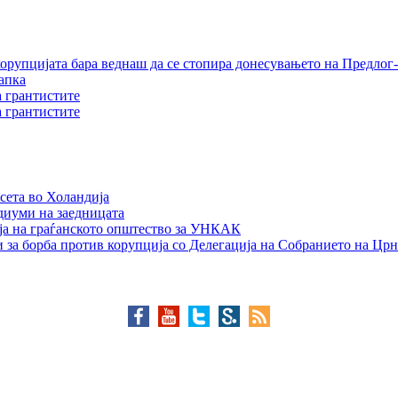
орупцијата бара веднаш да се стопира донесувањето на Предлог-
апка
а грантистите
а грантистите
сета во Холандија
едиуми на заедницата
ја на граѓанското општество за УНКАК
 за борба против корупција со Делегација на Собранието на Црн