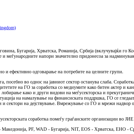
овина, Бугарија, Хрватска, Романија, Србија (вклучувајќи го Ко
е и меѓународните напори значително придонесоа за надминување
ено и ефективно одговарање на потребите на целните групи.
га, посебно во однос на јавниот сектор останува слаба. Соработ
итетите на ГО за соработка со медиумите како битен актер и кан
лобирање како и други видови на меѓусекторска и прекугранична
итуација на намалување на финансиската поддршка, ГО се гледаа
и и сектори на дејствување. Вмрежување со ГО и мрежи надвор од 
ѓусекторската соработка помеѓу граѓанските организации во ЈИЕ
 Македонија, PF, WAD - Бугарија, NIT, EOS - Хрватска, EHO 