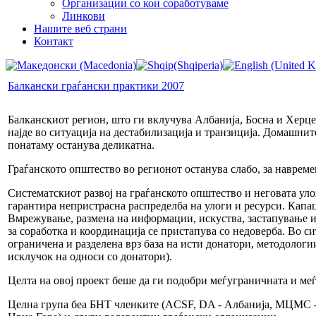
Организации со кои соработуваме
Линкови
Нашите веб страни
Контакт
Балкански граѓански практики 2007
Балканскиот регион, што ги вклучува Албанија, Босна и Херцег
најде во ситуација на дестабилизација и транзиција. Домашнит
понатаму останува деликатна.
Граѓанското општество во регионот останува слабо, за наврем
Систематскиот развој на граѓанското општество и неговата уло
гарантира непристрасна распределба на улоги и ресурси. Капац
Вмрежување, размена на информации, искуства, застапување и 
за соработка и координација се пристапува со недоверба. Во с
ограничена и разделена врз база на исти донатори, методологи
исклучок на односи со донатори).
Целта на овој проект беше да ги подобри меѓуграничната и ме
Целна група беа БНТ членките (ACSF, DA - Албанија, МЦМС -