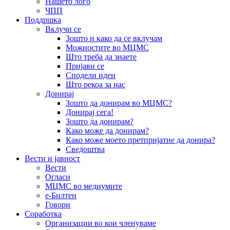
Нашето лого
ЧПП
Поддршка
Вклучи се
Зошто и како да се вклучам
Можностите во МЦМС
Што треба да знаете
Пријави се
Сподели идеи
Што рекоа за нас
Донирај
Зошто да донирам во МЦМС?
Донирај сега!
Зошто да донирам?
Како може да донирам?
Како може моето претпријатие да донира?
Сведоштва
Вести и јавност
Вести
Огласи
МЦМС во медиумите
е-Билтен
Говори
Соработка
Организации во кои членуваме