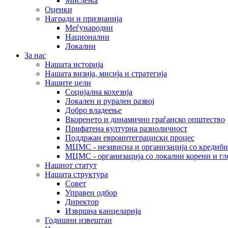
Мислења
Оценки
Награди и признанија
Меѓународни
Национални
Локални
За нас
Нашата историја
Нашата визија, мисија и стратегија
Нашите цели
Социјална кохезија
Локален и рурален развој
Добро владеење
Вкоренето и динамично граѓанско општество
Прифатена културна разноличност
Поддржан евроинтеграциски процес
МЦМС - независна и организација со кредиби
МЦМС - организација со локални корени и гл
Нашиот статут
Нашата структура
Совет
Управен одбор
Директор
Извршна канцеларија
Годишни извештаи