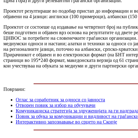
Црна Гора) и други релевантни граѓански организации.
Проектот резултираше во подобар пристап до информации и ве
објавени на 4 јазици: англиски (100 примероци), албански (15
Проектот се состоеше од издавање на четвртиот број на публи
беше подготвен и објавен врз основа на резултатите од двете 
ЦНВОС за потребите на словенечките граѓански организации. 
медиумски односи и настани; алатки и техники за односи со ја
на регионалните јазици, поточно на албански, српско-хрватск
Прирачникот е објавен и во електронски формат (на БНТ интерне
страници во 195*240 формат, македонската верзија од 61 стран
кои учествуваа на обуката за медиуми и други партнерски орг
Поврзани:
Оглас за соработник за односи со јавноста
Отворен повик за избор на обучувачи
Комуникациска стратегија за здруженијата да ги надграда
Повик за обука за комуникации и видливост на граѓанск
Интерактивно запознавање во срцето на Скопје