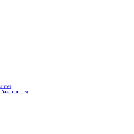
литет
обален поглед