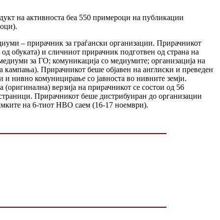
одукт на активноста беа 550 примероци на публикации
оци).
едиуми – прирачник за граѓански организации. Прирачникот
и од обуката) и сличниот прирачник подготвен од страна на
медиуми за ГО; комуникација со медиумите; организација на
ка кампања). Прирачникот беше објавен на англиски и преведен
и и нивно комуницирање со јавноста во нивните земји.
а (оригинална) верзија на прирачникот се состои од 56
58 страници. Прирачникот беше дистрибуиран до организации
мките на 6-тиот НВО саем (16-17 ноември).