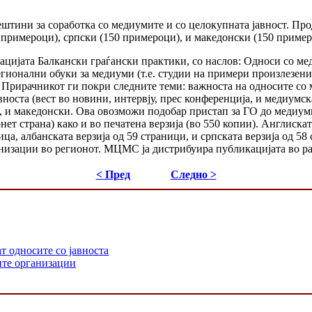
штини за соработка со медиумите и со целокупната јавност. Пр
0 примероци), српски (150 примероци), и македонски (150 пример
кацијата Балкански граѓански практики, со наслов: Односи со м
регионални обуки за медиуми (т.е. студии на примери произлезен
Прирачникот ги покри следните теми: важноста на односите со 
вноста (вест во новини, интервју, прес конференција, и медиумс
и, и македонски. Ова овозможи подобар пристап за ГО до медиум
т страна) како и во печатена верзија (во 550 копии). Англискат
ица, албанската верзија од 59 страници, и српската верзија од 
анизации во регионот. МЦМС ја дистрибуира публикацијата во ра
< Пред
Следно >
т односите со јавноста
ите организации