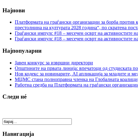
Најнови
Платформата на граѓански организации за борба против к
престолнина на културата 2028 година“, по скратена пост
Граѓански импулс #18 – месечен осврт на активностите н
Граѓански импулс #18 – месечен осврт на активностите н
Најпопуларни
Јавен конкурс за извршни директори
Општините на првата линија: впечатоци од студиската по
Нов кодекс за новинарите, AI апликација за младите и м
МЦМС стана полноправна членка на Глобалната коалици
Работна средба на Платформата на граѓански организации
Следи нé
Навигација