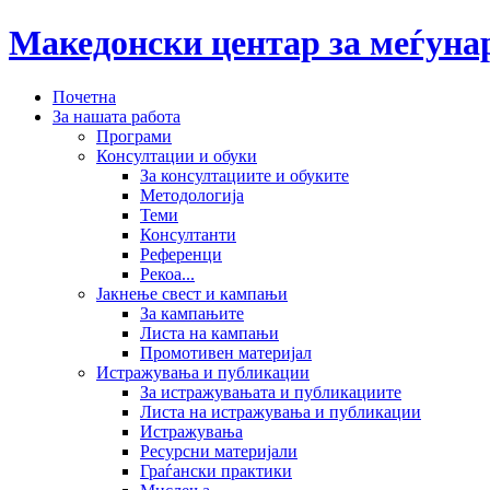
Македонски центар за меѓун
Почетна
За нашата работа
Програми
Консултации и обуки
За консултациите и обуките
Методологија
Теми
Консултанти
Референци
Рекоа...
Јакнење свест и кампањи
За кампањите
Листа на кампањи
Промотивен материјал
Истражувања и публикации
За истражувањата и публикациите
Листа на истражувања и публикации
Истражувања
Ресурсни материјали
Граѓански практики