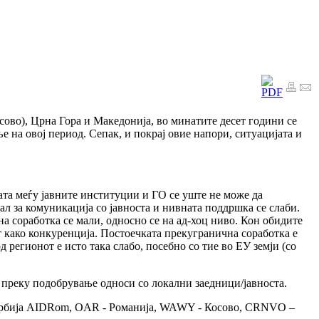
сово), Црна Гора и Македонија, во минатите десет години се
 на овој период. Сепак, и покрај овие напори, ситуацијата и
ката меѓу јавните институции и ГО се уште не може да
ал за комуникација со јавноста и нивната поддршка се слаби.
 соработка се мали, односно се на ад-хоц ниво. Кон обидите
т како конкуренција. Постоечката прекугранична соработка е
регионот е исто така слабо, посебно со тие во ЕУ земји (со
 преку подобрување односи со локални заедници/јавноста.
- Србија AIDRom, OAR - Романија, WAWY - Косово, CRNVO –