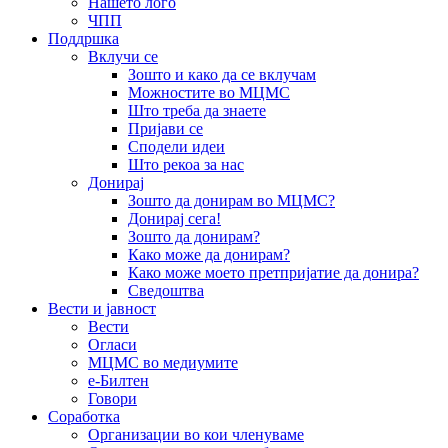
Нашето лого
ЧПП
Поддршка
Вклучи се
Зошто и како да се вклучам
Можностите во МЦМС
Што треба да знаете
Пријави се
Сподели идеи
Што рекоа за нас
Донирај
Зошто да донирам во МЦМС?
Донирај сега!
Зошто да донирам?
Како може да донирам?
Како може моето претпријатие да донира?
Сведоштва
Вести и јавност
Вести
Огласи
МЦМС во медиумите
е-Билтен
Говори
Соработка
Организации во кои членуваме