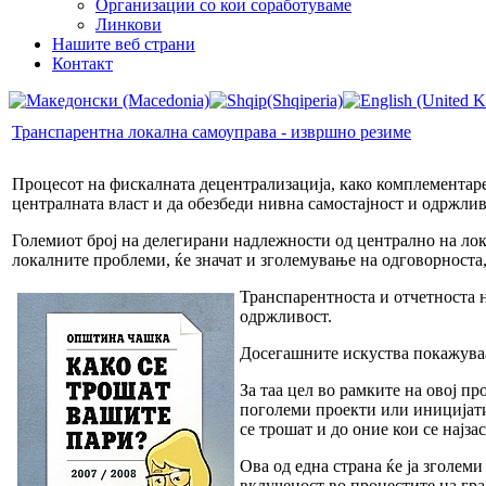
Организации со кои соработуваме
Линкови
Нашите веб страни
Контакт
Транспарентна локална самоуправа - извршно резиме
Процесот на фискалната децентрализација, како комплементаре
централната власт и да обезбеди нивна самостајност и одржлив
Големиот број на делегирани надлежности од централно на лок
локалните проблеми, ќе значат и зголемување на одговорноста
Транспарентноста и отчетноста н
одржливост.
Досегашните искуства покажуваат
За таа цел во рамките на овој п
поголеми проекти или иницијатив
се трошат и до оние кои се најз
Ова од една страна ќе ја зголем
вклученост во процестите на гр