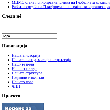
МЦМС стана полноправна членка на Глобалната коалици
Работна средба на Платформата на граѓански организации
Следи нé
Навигација
Нашата историја
Нашата визија, мисија и стратегија
Нашите цели
Нашиот статут
Нашата структура
Годишни извештаи
Нашето лого
ЧПП
Проекти