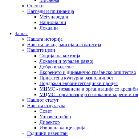
Мислења
Оценки
Награди и признанија
Меѓународни
Национални
Локални
За нас
Нашата историја
Нашата визија, мисија и стратегија
Нашите цели
Социјална кохезија
Локален и рурален развој
Добро владеење
Вкоренето и динамично граѓанско општество
Прифатена културна разноличност
Поддржан евроинтеграциски процес
МЦМС - независна и организација со кредиби
МЦМС - организација со локални корени и гл
Нашиот статут
Нашата структура
Совет
Управен одбор
Директор
Извршна канцеларија
Годишни извештаи