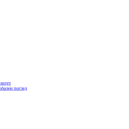
литет
обален поглед