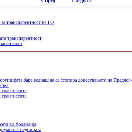
< Пред
Следно >
е за транспарентност на ГО
јата транспарентност
спарентност
орупцијата бара веднаш да се стопира донесувањето на Предлог-
апка
а грантистите
а грантистите
сета во Холандија
едиуми на заедницата