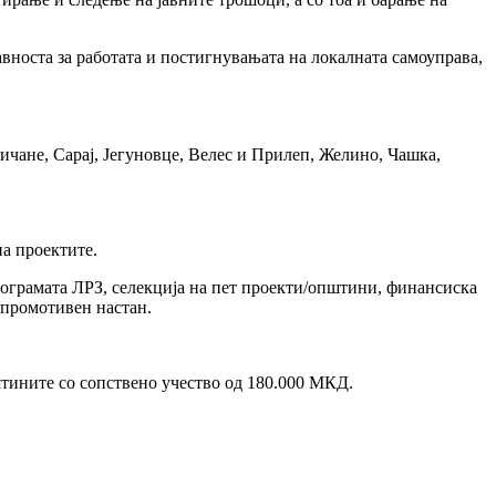
носта за работата и постигнувањата на локалната самоуправа,
чане, Сарај, Јегуновце, Велес и Прилеп, Желино, Чашка,
а проектите.
рограмата ЛРЗ, селекција на пет проекти/општини, финансиска
промотивен настан.
ините со сопствено учество од 180.000 МКД.