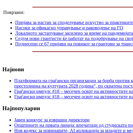
Поврзани:
Пријава за настан за споделување искуство за практикит
Насоки за ефикасно управување и раководење на ГО
Локалното застапување засилено за време на пандемијата
Седум нови грантисти ќе работат на подобрување на сво
Поднесени се 67 пријави на повикот за грантови за тран
Најнови
Платформата на граѓански организации за борба против к
престолнина на културата 2028 година“, по скратена пост
Граѓански импулс #18 – месечен осврт на активностите н
Граѓански импулс #18 – месечен осврт на активностите н
Најпопуларни
Јавен конкурс за извршни директори
Општините на првата линија: впечатоци од студиската по
Нов кодекс за новинарите, AI апликација за младите и м