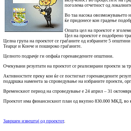
поголема отчетност од локалните
Во таа насока овозможувањето н
ќе придонесе кон градење подоб
Општа цел на проектот е зголеме
Цел на проектот е подобрено тр
Целна група на проектот се граѓаните од избраните 5 општини
Теарце и Конче и пошироко граѓаните.
Целното подрачје ги опфаќа горенаведените општини.
Очекувани резултати на проектот се реализирани проекти за 
Активностите преку кои ќе се постигнат горенаведените резул
поддршка наменета за спроведување на избраните проекти, о
Временскиот период на спроведување е 24 април – 31 октомвр
Проектот има финансискиот план од вкупно 830.000 МКД, во 
Завршен извештај од проектот
.