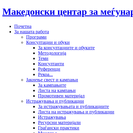
Македонски центар за меѓун
Почетна
За нашата работа
Програми
Консултации и обуки
За консултациите и обуките
Методологија
Теми
Консултанти
Референци
Рекоа...
Јакнење свест и кампањи
За кампањите
Листа на кампањи
Промотивен материјал
Истражувања и публикации
За истражувањата и публикациите
Листа на истражувања и публикации
Истражувања
Ресурсни материјали
Граѓански практики