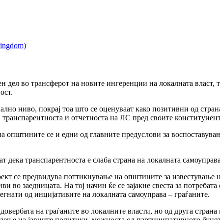
н дел во трансферот на новите ингеренции на локалната власт, 
ост.
ално ниво, покрај тоа што се оценуваат како позитивни од стран
, транспарентноста и отчетноста на ЛС пред своите конституиен
а општините се и едни од главните предуслови за воспоставувањ
 дека транспарентноста е слаба страна на локалната самоуправа
роект се предвидува поттикнување на општините за известување 
и во заедницата. На тој начин ќе се зајакне свеста за потреба
асегнати од инцијативите на локалната самоуправа – граѓаните.
и довербата на граѓаните во локалните власти, но од друга стра
адење на јавните политики, можноста од партиципативното буџет