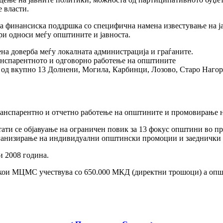
 власти.
а финансиска поддршка со специфична намена известување на јав
ри односи меѓу општините и јавноста.
на доверба меѓу локалната администрација и граѓаните.
анспарентното и одговорно работење на општините
 од вкупно 13 Долнени, Могила, Карбинци, Лозово, Старо Нагори
транспарентно и отчетно работење на општините и промовирање н
тати се објавуање на ограничен повик за 13 фокус општини во п
рганизирање на индивидуални општински промоции и заеднички 
и 2008 година.
кои МЦМС учествува со 650.000 МКД (директни трошоци) а општ