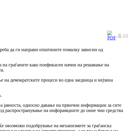
треба да ги направи општините помалку зависни од
а на граѓаните како поефикасен начин на решавање на
ти.
е на демократските процеси во една заедница и нејзина
.
на јавноста, односно давање на првични информации за сите
та од распространување на инфорамциите до оние чии средства
на ќе овозможи подобрување на механизмите за граѓанска
ирање и следење на јавните трошоци, а со тоа и барање на