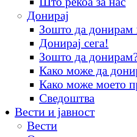
Што рекоа за нас
Донирај
Зошто да донира
Донирај сега!
Зошто да донирам
Како може да дони
Како може моето п
Сведоштва
Вести и јавност
Вести