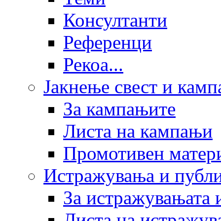
Консултанти
Референци
Рекоа...
Јакнење свест и кам
За кампањите
Листа на кампањи
Промотивен матер
Истражувања и публ
За истражувањата 
Листа на истражув