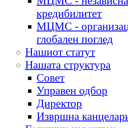
МЦМС - независна 
кредибилитет
МЦМС - организаци
глобален поглед
Нашиот статут
Нашата структура
Совет
Управен одбор
Директор
Извршна канцелар