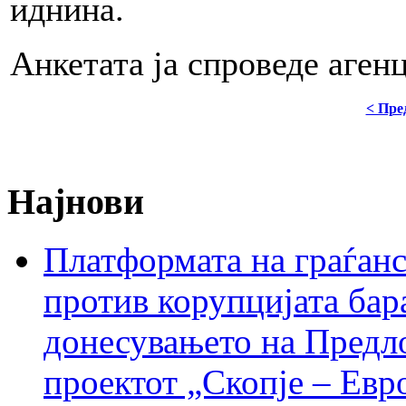
иднина.
Анкетата ја спроведе аген
< Пре
Најнови
Платформата на граѓанс
против корупцијата бар
донесувањето на Предло
проектот „Скопје – Евр