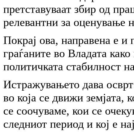
претставуваат збир од пра
релевантни за оценување н
Покрај ова, направена е и 
граѓаните во Владата како
политичката стабилност н
Истражувањето дава осврт 
во која се движи земјата, 
се соочуваме, кои се очеку
следниот период и кој е на