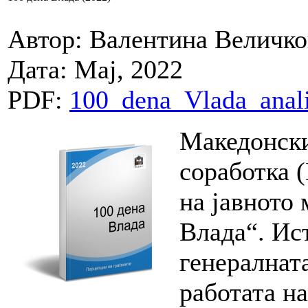
Автор: Валентина Величко
Дата: Мај, 2022
PDF:
100_dena_Vlada_anal
Македонски
соработка
на јавното 
Влада“. Ис
генералната
работата н