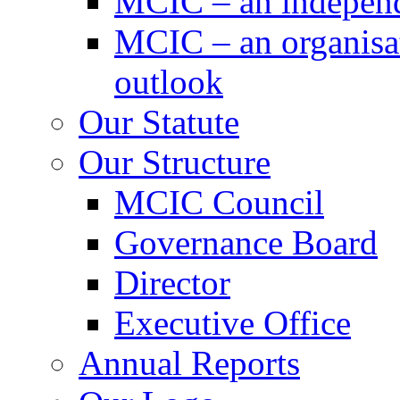
MCIC – an independe
MCIC – an organisat
outlook
Our Statute
Our Structure
MCIC Council
Governance Board
Director
Executive Office
Annual Reports