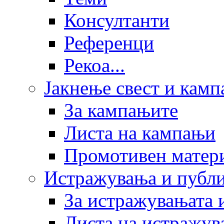
Консултанти
Референци
Рекоа...
Јакнење свест и кам
За кампањите
Листа на кампањи
Промотивен матер
Истражувања и публ
За истражувањата 
Листа на истражув