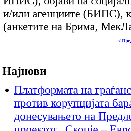
ИПИС), објави на социјал
и/или агенциите (БИПС), к
(анкетите на Брима, МекЛ
< Пре
Најнови
Платформата на граѓанс
против корупцијата бар
донесувањето на Предло
проектот „Скопје – Евр