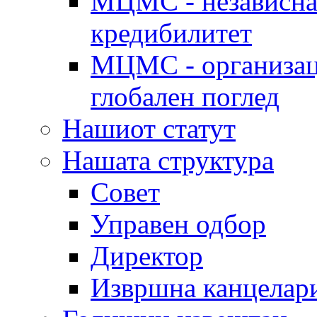
МЦМС - независна 
кредибилитет
МЦМС - организаци
глобален поглед
Нашиот статут
Нашата структура
Совет
Управен одбор
Директор
Извршна канцелар