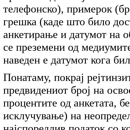
телефонско), примерок (бр
грешка (каде што било дос
анкетирање и датумот на о
се преземени од медиумите
наведен е датумот кога бил
Понатаму, покрај рејтинзи
предвидениот број на осво
процентите од анкетата, без
исклучување) на неопредел
најспоредлив податок со к