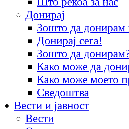
Што рекоа за нас
Донирај
Зошто да донира
Донирај сега!
Зошто да донирам
Како може да дони
Како може моето п
Сведоштва
Вести и јавност
Вести