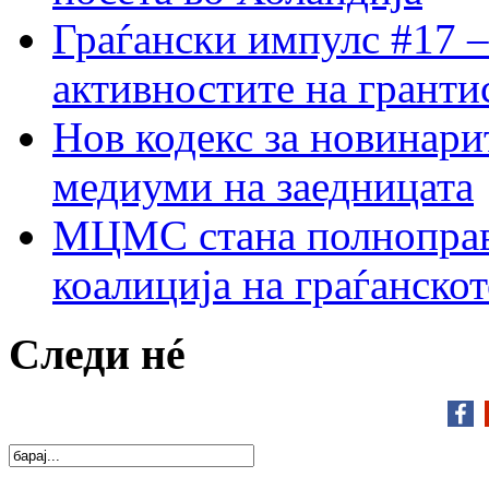
Граѓански импулс #17 –
активностите на гранти
Нов кодекс за новинарит
медиуми на заедницата
МЦМС стана полноправн
коалиција на граѓанск
Следи нé