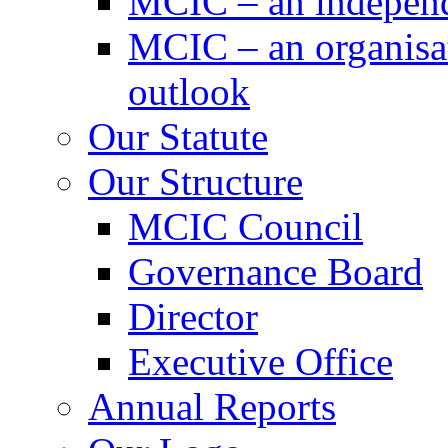
MCIC – an independe
MCIC – an organisat
outlook
Our Statute
Our Structure
MCIC Council
Governance Board
Director
Executive Office
Annual Reports