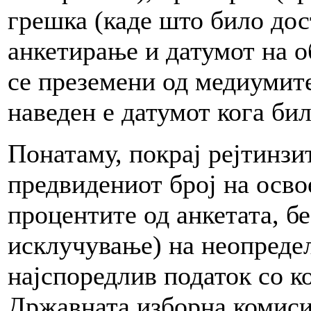
грешка (каде што било дос
анкетирање и датумот на о
се преземени од медиумите
наведен е датумот кога бил
Понатаму, покрај рејтинзи
предвидениот број на осво
процентите од анкетата, без
исклучување) на неопредел
најспоредлив податок со к
Државната изборна комиси