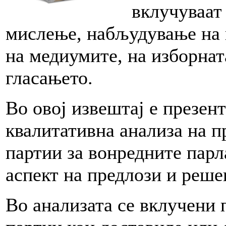
вклучуваат
мислење, набљудување на 
на медиумите, на изборнат
гласањето.
Во овој извештај е презен
квалитативна анализа на 
партии за вонредните парл
аспект на предлози и решен
Во анализата се вклучени