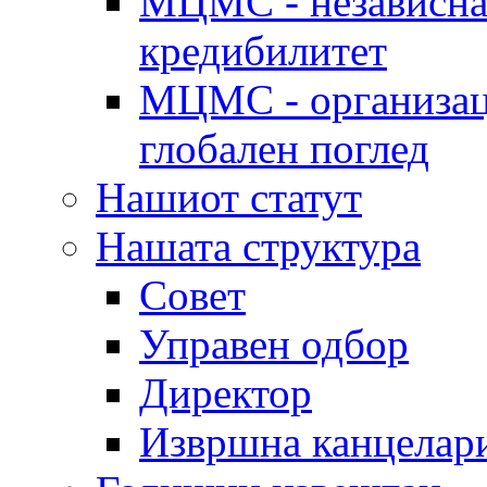
МЦМС - независна 
кредибилитет
МЦМС - организаци
глобален поглед
Нашиот статут
Нашата структура
Совет
Управен одбор
Директор
Извршна канцелар