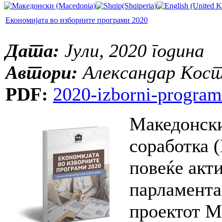
Економијата во изборните програми 2020
Дата:
Јули, 2020 година
Автори:
Александар Кос
PDF:
2020-izborni-program
Македонски
соработка 
повеќе акт
парламента
проектот М