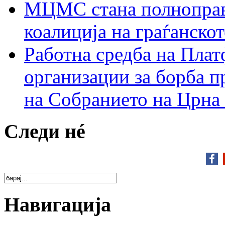
МЦМС стана полноправн
коалиција на граѓанск
Работна средба на Плат
организации за борба п
на Собранието на Црна
Следи нé
Навигација