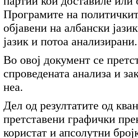
партии кои доставиле или 
Програмите на политичкит
објавени на албански јази
јазик и потоа анализирани.
Во овој документ се претс
спроведената анализа и за
неа.
Дел од резултатите од ква
претставени графички прек
користат и апсолутни број