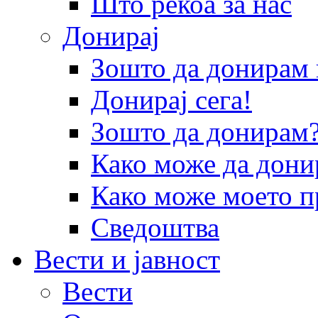
Што рекоа за нас
Донирај
Зошто да донира
Донирај сега!
Зошто да донирам
Како може да дони
Како може моето п
Сведоштва
Вести и јавност
Вести