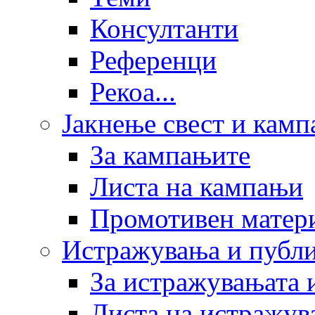
Консултанти
Референци
Рекоа...
Јакнење свест и кам
За кампањите
Листа на кампањи
Промотивен матер
Истражувања и публ
За истражувањата 
Листа на истражув