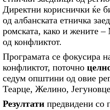
Директни кориснички ќе б
од албанската етничка заед
ромската, како и жените –
од конфликтот.
Програмата се фокусира н
конфликтот, поточно
целно
седум општини од овие рег
Теарце, Желино, Јегуновц
Резултати
предвидени со п