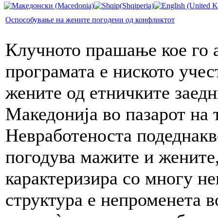
Оспособување на жените погодени од конфликтот
Клучното прашање кое го 
програмата е ниското учес
жените од етничките заед
Македонија во пазарот на 
Невработеноста подеднакв
погодува мажите и жените,
карактеризира со многу не
структура е непроменета в