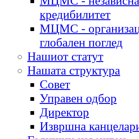
МЦМС - независна 
кредибилитет
МЦМС - организаци
глобален поглед
Нашиот статут
Нашата структура
Совет
Управен одбор
Директор
Извршна канцелар