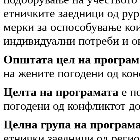
етничките заедници од рур
мерки за оспособување кои
индивидуални потреби и о
Општата цел на програм
на жените погодени од кон
Целта на програмата
е п
погодени од конфликтот до
Целна група на програм
етнички заедници од регио