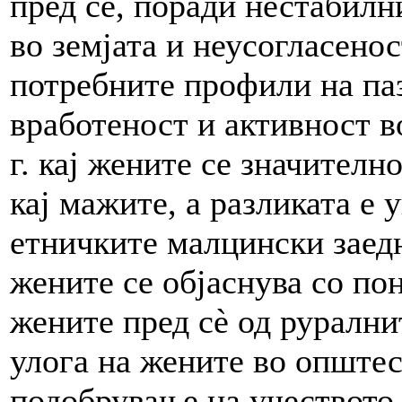
пред сѐ, поради нестабилн
во земјата и неусогласено
потребните профили на паз
вработеност и активност в
г. кај жените се значителн
кај мажите, а разликата е 
етничките малцински заед
жените се објаснува со по
жените пред сè од рурални
улога на жените во општес
подобрување на учеството 