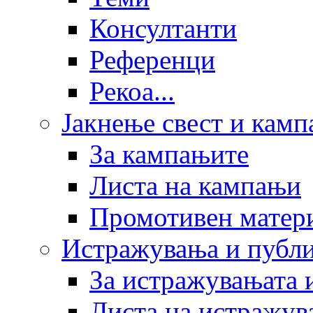
Консултанти
Референци
Рекоа...
Јакнење свест и кам
За кампањите
Листа на кампањи
Промотивен матер
Истражувања и публ
За истражувањата 
Листа на истражув