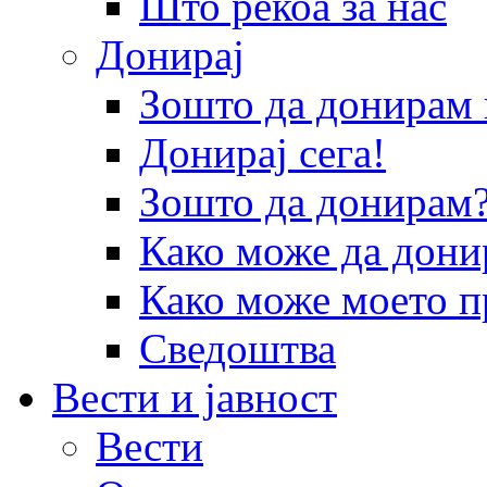
Што рекоа за нас
Донирај
Зошто да донира
Донирај сега!
Зошто да донирам
Како може да дони
Како може моето п
Сведоштва
Вести и јавност
Вести