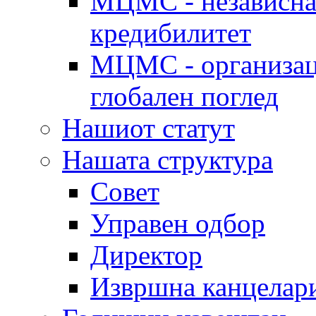
МЦМС - независна 
кредибилитет
МЦМС - организаци
глобален поглед
Нашиот статут
Нашата структура
Совет
Управен одбор
Директор
Извршна канцелар