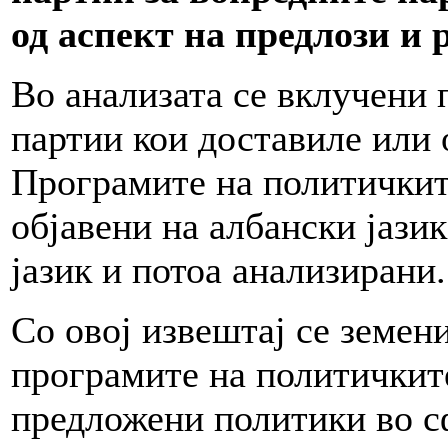
од аспект на предлози и 
Во анализата се вклучени
партии кои доставиле или 
Програмите на политичкит
објавени на албански јази
јазик и потоа анализирани.
Со овој извештај се земен
програмите на политичките
предложени политики во с