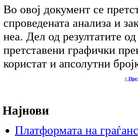
Во овој документ се претс
спроведената анализа и за
неа. Дел од резултатите од
претставени графички прек
користат и апсолутни број
< Пре
Најнови
Платформата на граѓанс