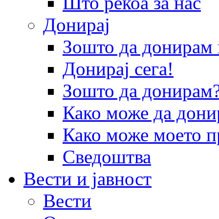
Што рекоа за нас
Донирај
Зошто да донира
Донирај сега!
Зошто да донирам
Како може да дони
Како може моето п
Сведоштва
Вести и јавност
Вести