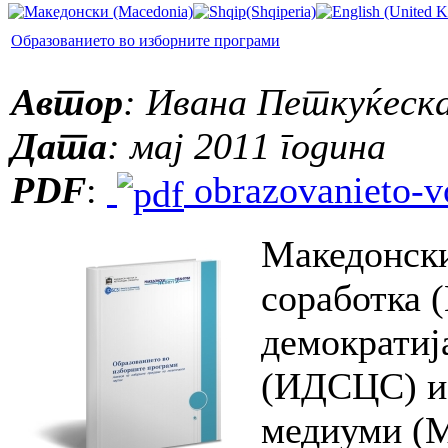
Образованието во изборните програми
Автор
: Ивана Петкуќеска
Дата
: мај 2011 година
PDF
:
obrazovanieto-vo
Македонски
соработка 
демократиј
(ИДСЦС) и 
медиуми (М