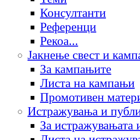
Консултанти
Референци
Рекоа...
Јакнење свест и кам
За кампањите
Листа на кампањи
Промотивен матер
Истражувања и публ
За истражувањата 
Листа на истражув