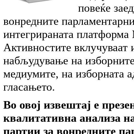
повеќе зае
вонредните парламентарни
интегрираната платформа 
Активностите вклучуваат 
набљудување на изборните
медиумите, на изборната а
гласањето.
Во овој извештај е през
квалитативна анализа н
партии за вонредните па