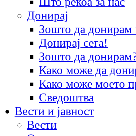
Што рекоа за нас
Донирај
Зошто да донира
Донирај сега!
Зошто да донирам
Како може да дони
Како може моето п
Сведоштва
Вести и јавност
Вести