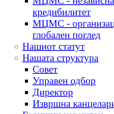
МЦМС - независна 
кредибилитет
МЦМС - организаци
глобален поглед
Нашиот статут
Нашата структура
Совет
Управен одбор
Директор
Извршна канцелар