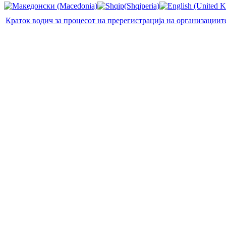
Краток водич за процесот на пререгистрација на организациит