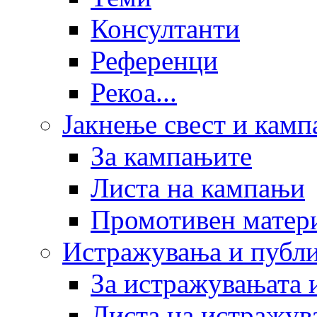
Консултанти
Референци
Рекоа...
Јакнење свест и кам
За кампањите
Листа на кампањи
Промотивен матер
Истражувања и публ
За истражувањата 
Листа на истражув