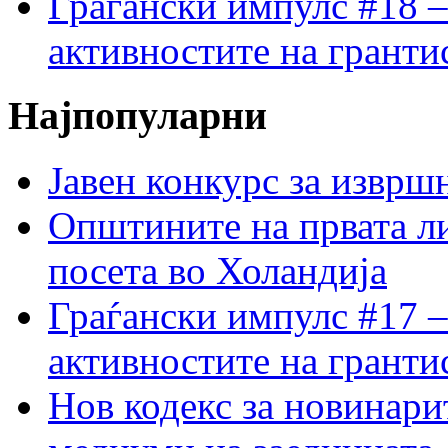
Граѓански импулс #18 –
активностите на гранти
Најпопуларни
Јавен конкурс за изврш
Општините на првата ли
посета во Холандија
Граѓански импулс #17 –
активностите на гранти
Нов кодекс за новинарит