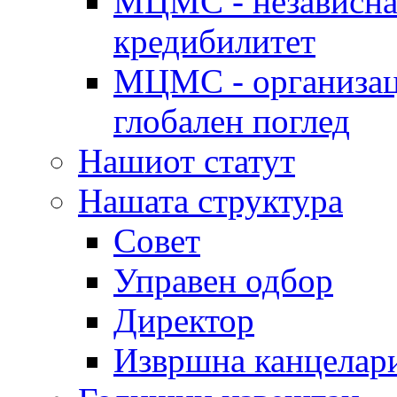
МЦМС - независна 
кредибилитет
МЦМС - организаци
глобален поглед
Нашиот статут
Нашата структура
Совет
Управен одбор
Директор
Извршна канцелар