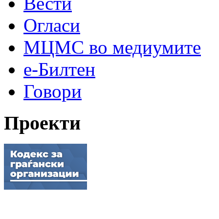
Вести
Огласи
МЦМС во медиумите
е-Билтен
Говори
Проекти