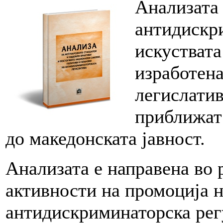
Анализата 
антидискр
искуствата
изработена
легислатив
приближат 
до македонската јавност.
Анализата е направена во 
активности на промоција н
антидискриминаторска рег