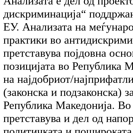
Анализата е дел од проект
дискриминација“ поддржан
ЕУ. Анализата на меѓунаро
практики во антидискрими
претставува појдовна осно
позицијата во Република 
на најдобриот/најприфатли
(законска и подзаконска) 
Република Македонија. Во 
претставува и дел од напо
политичката и пошироката 