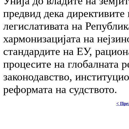
Унија до владите на земји
предвид дека директивите 
легислативата на Републик
хармонизацијата на нејзин
стандардите на ЕУ, рацион
процесите на глобалната р
законодавство, институци
реформата на судството.
< Пре