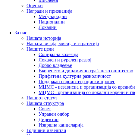
Мислења
Оценки
Награди и признанија
Меѓународни
Национални
Локални
За нас
Нашата историја
Нашата визија, мисија и стратегија
Нашите цели
Социјална кохезија
Локален и рурален развој
Добро владеење
Вкоренето и динамично граѓанско општество
Прифатена културна разноличност
Поддржан евроинтеграциски процес
МЦМС - независна и организација со кредиби
МЦМС - организација со локални корени и гл
Нашиот статут
Нашата структура
Совет
Управен одбор
Директор
Извршна канцеларија
Годишни извештаи