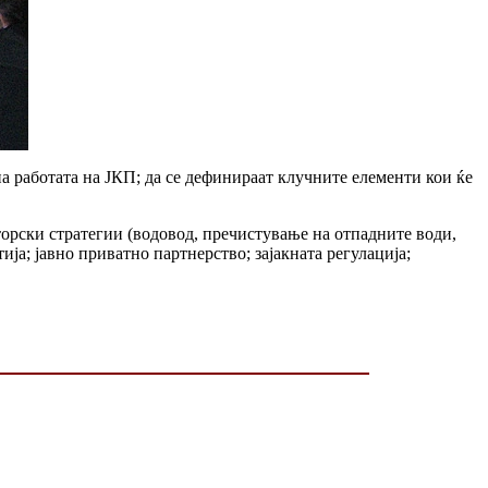
а работата на ЈКП; да се дефинираат клучните елементи кои ќе
орски стратегии (водовод, пречистување на отпадните води,
а; јавно приватно партнерство; зајакната регулација;