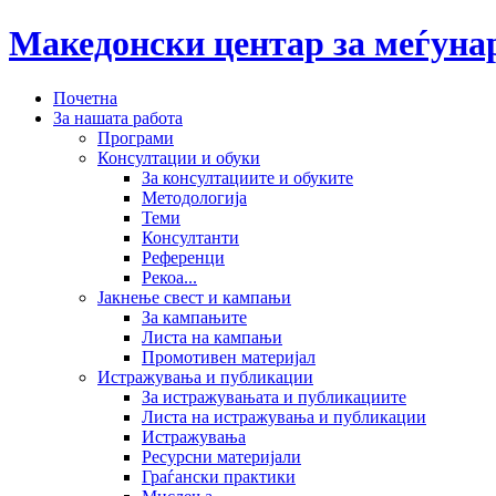
Македонски центар за меѓун
Почетна
За нашата работа
Програми
Консултации и обуки
За консултациите и обуките
Методологија
Теми
Консултанти
Референци
Рекоа...
Јакнење свест и кампањи
За кампањите
Листа на кампањи
Промотивен материјал
Истражувања и публикации
За истражувањата и публикациите
Листа на истражувања и публикации
Истражувања
Ресурсни материјали
Граѓански практики