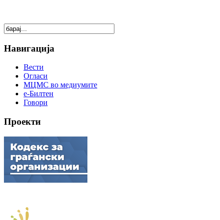
Навигација
Вести
Огласи
МЦМС во медиумите
е-Билтен
Говори
Проекти