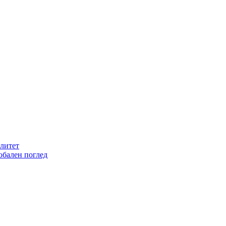
литет
обален поглед