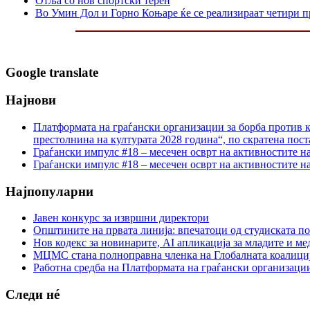
Отља со нов спортски терен
Во Умин Дол и Горно Коњаре ќе се реализираат четири 
Google translate
Најнови
Платформата на граѓански организации за борба против к
престолнина на културата 2028 година“, по скратена пост
Граѓански импулс #18 – месечен осврт на активностите н
Граѓански импулс #18 – месечен осврт на активностите н
Најпопуларни
Јавен конкурс за извршни директори
Општините на првата линија: впечатоци од студиската по
Нов кодекс за новинарите, AI апликација за младите и м
МЦМС стана полноправна членка на Глобалната коалици
Работна средба на Платформата на граѓански организации
Следи нé