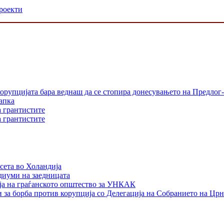
проекти
орупцијата бара веднаш да се стопира донесувањето на Предлог-
апка
а грантистите
а грантистите
сета во Холандија
едиуми на заедницата
ја на граѓанското општество за УНКАК
 за борба против корупција со Делегација на Собранието на Црн