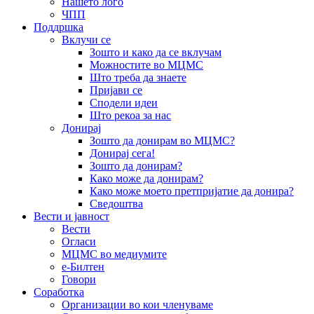
Нашето лого
ЧПП
Поддршка
Вклучи се
Зошто и како да се вклучам
Можностите во МЦМС
Што треба да знаете
Пријави се
Сподели идеи
Што рекоа за нас
Донирај
Зошто да донирам во МЦМС?
Донирај сега!
Зошто да донирам?
Како може да донирам?
Како може моето претпријатие да донира?
Сведоштва
Вести и јавност
Вести
Огласи
МЦМС во медиумите
е-Билтен
Говори
Соработка
Организации во кои членуваме