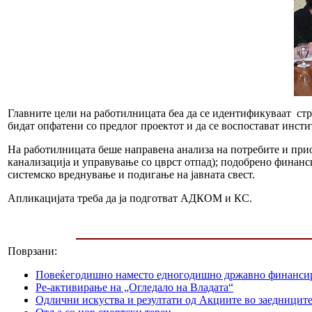
Главните цели на работилницата беа да се идентификуваат стр
бидат опфатени со предлог проектот и да се воспостават инст
На работилницата беше направена анализа на потребите и прио
канализација и управување со цврст отпад); подобрено финанси
системско вреднување и подигање на јавната свест.
Апликацијата треба да ја подготват АДКОМ и КС.
Поврзани:
Повеќегодишно наместо едногодишнo државно финанси
Ре-активирање на „Огледало на Владата“
Одлични искуства и резултати од Акциите во заедницит