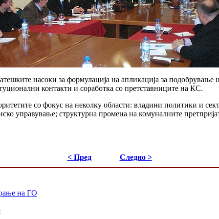
атешките насоки за формулација на апликација за подобрување н
итуционални контакти и соработка со претставниците на КС.
ритетите со фокус на неколку области: владини политики и сект
ско управување; структурна промена на комуналните претпријатиј
< Пред
Следно >
рање на ГО
е