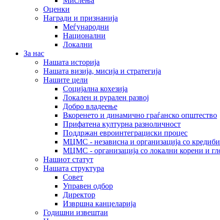
Мислења
Оценки
Награди и признанија
Меѓународни
Национални
Локални
За нас
Нашата историја
Нашата визија, мисија и стратегија
Нашите цели
Социјална кохезија
Локален и рурален развој
Добро владеење
Вкоренето и динамично граѓанско општество
Прифатена културна разноличност
Поддржан евроинтеграциски процес
МЦМС - независна и организација со кредиби
МЦМС - организација со локални корени и гл
Нашиот статут
Нашата структура
Совет
Управен одбор
Директор
Извршна канцеларија
Годишни извештаи