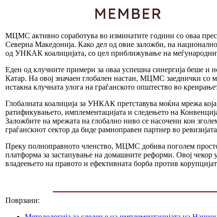
МЦМС активно соработува во изминатите години со оваа прес
Северна Македонија. Како дел од овие заложби, на националн
од УНКАК коалицијата, со цел приближување на меѓународнит
Еден од клучните примери за оваа успешна синергија беше и 
Катар. На овој значаен глобален настан, МЦМС заеднички со м
истакна клучната улога на граѓанското општество во креирање
Глобалната коалиција за УНКАК претставува моќна мрежа која 
ратификувањето, имплементацијата и следењето на Конвенциј
Заложбите на мрежата на глобално ниво се насочени кон зголе
граѓанскиот сектор да биде рамноправен партнер во ревизијат
Преку полноправното членство, МЦМС добива поголем простор
платформа за застапување на домашните реформи. Овој чекор 
владеењето на правото и ефективната борба против корупцијат
Поврзани:
Методологија за следење на имплементацијата на Национа