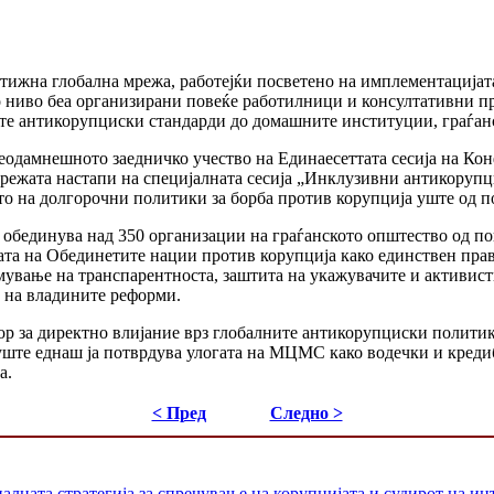
тижна глобална мрежа, работејќи посветено на имплементација
о ниво беа организирани повеќе работилници и консултативни п
е антикорупциски стандарди до домашните институции, граѓанс
неодамнешното заедничко учество на Единаесеттата сесија на К
режата настапи на специјалната сесија „Инклузивни антикорупци
то на долгорочни политики за борба против корупција уште од п
обединува над 350 организации на граѓанското општество од пов
ата на Обединетите нации против корупција како единствен пра
мување на транспарентноста, заштита на укажувачите и активист
а на владините реформи.
 за директно влијание врз глобалните антикорупциски политик
уште еднаш ја потврдува улогата на МЦМС како водечки и кред
а.
< Пред
Следно >
лната стратегија за спречување на корупцијата и судирот на и