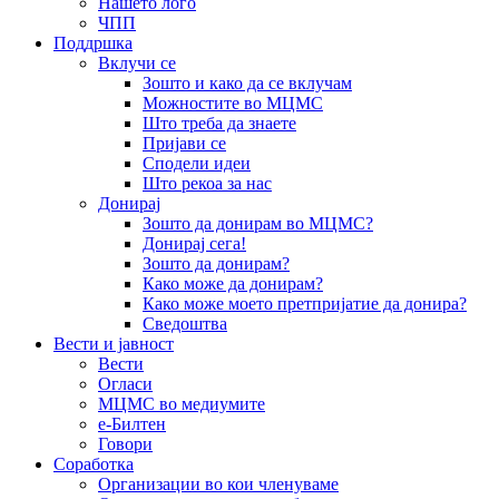
Нашето лого
ЧПП
Поддршка
Вклучи се
Зошто и како да се вклучам
Можностите во МЦМС
Што треба да знаете
Пријави се
Сподели идеи
Што рекоа за нас
Донирај
Зошто да донирам во МЦМС?
Донирај сега!
Зошто да донирам?
Како може да донирам?
Како може моето претпријатие да донира?
Сведоштва
Вести и јавност
Вести
Огласи
МЦМС во медиумите
е-Билтен
Говори
Соработка
Организации во кои членуваме