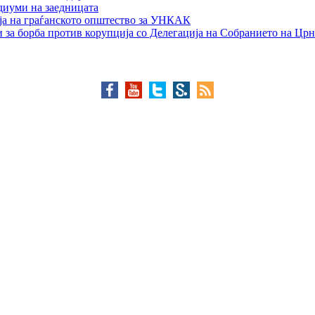
едиуми на заедницата
ја на граѓанското општество за УНКАК
 за борба против корупција со Делегација на Собранието на Црн