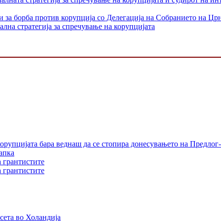
и за борба против корупција со Делегација на Собранието на Цр
лна стратегија за спречување на корупцијата
орупцијата бара веднаш да се стопира донесувањето на Предлог-
апка
а грантистите
а грантистите
сета во Холандија