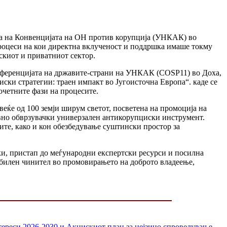
та на Конвенцијата на ОН против корупција (УНКАК) во
роцеси на кои директна вклученост и поддршка имаше токму
киот и приватниот сектор.
онференцијата на државите-страни на УНКАК (COSP11) во Доха,
ски стратегии: траен импакт во Југоисточна Европа“. каде се
очетните фази на процесите.
еќе од 100 земји ширум светот, посветена на промоција на
вно обврзувачки универзален антикорупциски инструмент.
ите, како и кон обезбедување суштински простор за
и, пристап до меѓународни експертски ресурси и посилна
ибилен чинител во промовирањето на доброто владеење,
нтереси 2026-2030 и Акцискиот план за нејзино спроведување