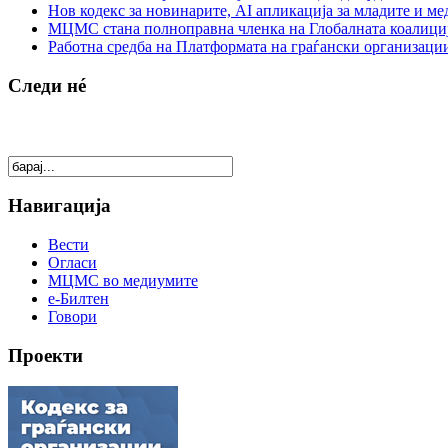
Нов кодекс за новинарите, AI апликација за младите и м
МЦМС стана полноправна членка на Глобалната коалици
Работна средба на Платформата на граѓански организации
Следи нé
Навигација
Вести
Огласи
МЦМС во медиумите
е-Билтен
Говори
Проекти