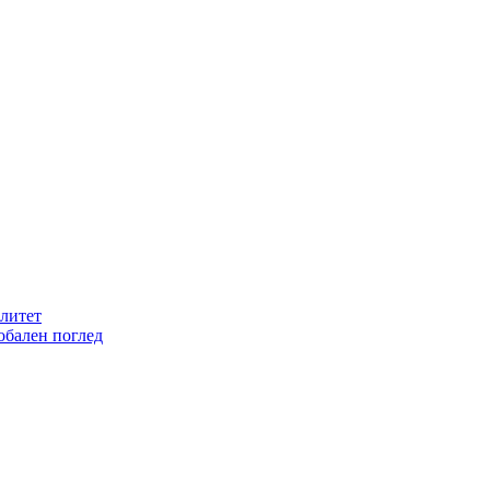
литет
обален поглед