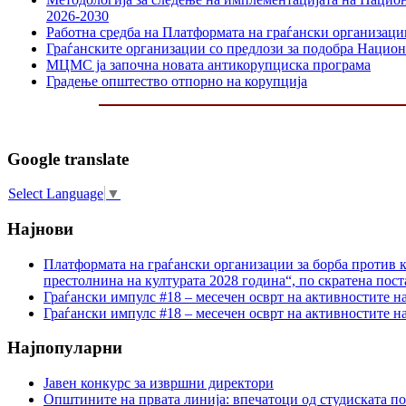
2026-2030
Работна средба на Платформата на граѓански организаци
Граѓанските организации со предлози за подобра Национа
МЦМС ја започна новата антикорупциска програма
Градење општество отпорно на корупција
Google translate
Select Language
▼
Најнови
Платформата на граѓански организации за борба против к
престолнина на културата 2028 година“, по скратена пост
Граѓански импулс #18 – месечен осврт на активностите н
Граѓански импулс #18 – месечен осврт на активностите н
Најпопуларни
Јавен конкурс за извршни директори
Општините на првата линија: впечатоци од студиската по