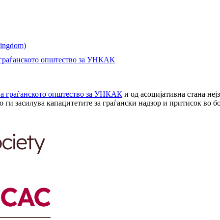
 граѓанското општество за УНКАК
на граѓанското општество за УНКАК
и од асоцијативна стана неј
 ги засилува капацитетите за граѓански надзор и притисок во б