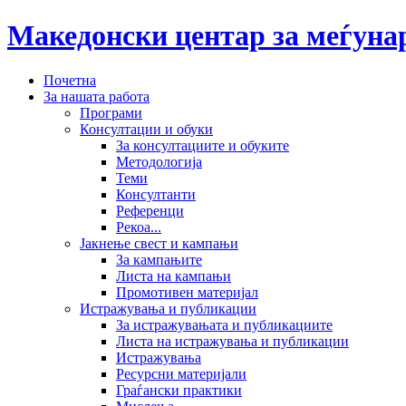
Македонски центар за меѓун
Почетна
За нашата работа
Програми
Консултации и обуки
За консултациите и обуките
Методологија
Теми
Консултанти
Референци
Рекоа...
Јакнење свест и кампањи
За кампањите
Листа на кампањи
Промотивен материјал
Истражувања и публикации
За истражувањата и публикациите
Листа на истражувања и публикации
Истражувања
Ресурсни материјали
Граѓански практики