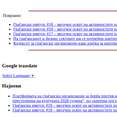
Поврзани:
Граѓански импулс #18 – месечен осврт на активностите н
Граѓански импулс #18 – месечен осврт на активностите н
Граѓански импулс #17 – месечен осврт на активностите н
На граѓанскиот и бизнис секторот им се потребни партне
Кодексот за граѓански организации како алатка за крити
Google translate
Select Language
▼
Најнови
Платформата на граѓански организации за борба против к
престолнина на културата 2028 година“, по скратена пост
Граѓански импулс #18 – месечен осврт на активностите н
Граѓански импулс #18 – месечен осврт на активностите н