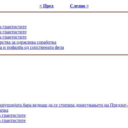
< Пред
Следно >
а грантистите
а грантистите
а грантистите
рства за одржлива соработка
ка и пофалба од сопствената фела
орупцијата бара веднаш да се стопира донесувањето на Предлог-
апка
а грантистите
а грантистите