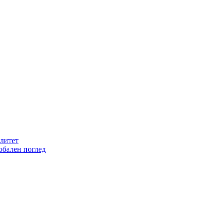
литет
обален поглед