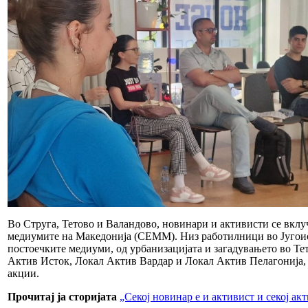
Во Струга, Тетово и Валандово, новинари и активисти се вкл
медиумите на Македонија (СЕММ). Низ работилници во Југоис
постоечките медиуми, од урбанизацијата и загадувањето во Т
Актив Исток, Локал Актив Вардар и Локал Актив Пелагонија, 
акции.
Прочитај ја сторијата
„Секој новинар е и активист и секој ак