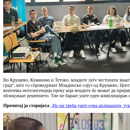
Во Крушево, Куманово и Тетово, младите луѓе честопати знаат д
град“, што го спроведуваат Младински сојуз од Крушево, Цента
вештачка интелигенција преку која младите ќе можат да пријав
обликуваат решението. Тие не бараат уште еден комплициран си
Прочитај ја сторијата
„Не ни треба уште една апликација, тук