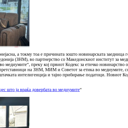
нејасна, а токму тоа е причината зошто новинарската заедница 
едонија (ЗНМ), во партнерство со Македонскиот институт за м
во медиумите“, преку кој првиот Кодекс за етичко новинарство 
 претставници на ЗНМ, МИМ и Советот за етика во медиумите, со
ештачката интелигенција и тајно прибирање податоци. Новиот Ко
цес што ја враќа довербата во медиумите
“