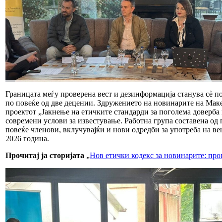
Границата меѓу проверена вест и дезинформација станува сè по
по повеќе од две децении. Здружението на новинарите на Мак
проектот „Јакнење на етичките стандарди за поголема доверба 
современи услови за известување. Работна група составена од
повеќе членови, вклучувајќи и нови одредби за употреба на в
2026 година.
Прочитај ја сторијата
„
Нов етички кодекс за новинарите: про