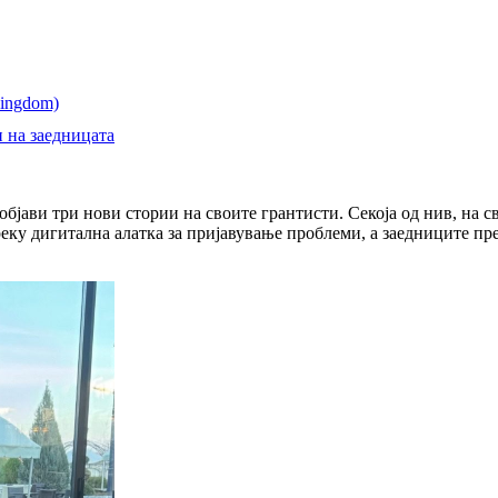
и на заедницата
бјави три нови стории на своите грантисти. Секоја од нив, на с
реку дигитална алатка за пријавување проблеми, а заедниците пр