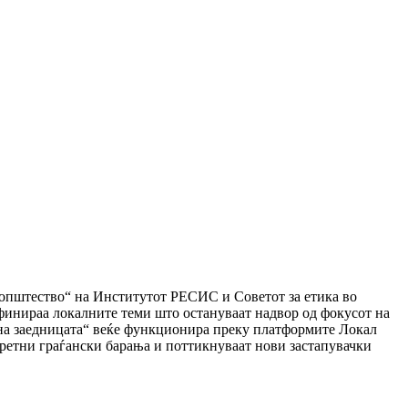
 општество“ на Институтот РЕСИС и Советот за етика во
инираа локалните теми што остануваат надвор од фокусот на
 на заедницата“ веќе функционира преку платформите Локал
ретни граѓански барања и поттикнуваат нови застапувачки