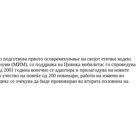
го подготвува првото осовременување на својот етички кодекс
едиуми (МИМ), со поддршка на Цивика мобилитас го спроведува
од 2001 година конечно се адаптира и прилагодува на новите
 учество на повеќе од 200 новинари, работи на измени во
декс се очекува да биде промовиран во втората половина на