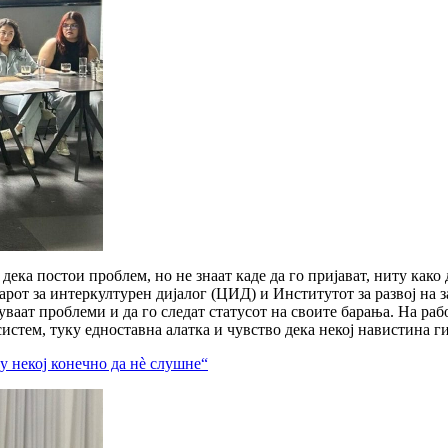
ека постои проблем, но не знаат каде да го пријават, ниту како 
рот за интеркултурен дијалог (ЦИД) и Институтот за развој на з
уваат проблеми и да го следат статусот на своите барања. На ра
стем, туку едноставна алатка и чувство дека некој навистина г
у некој конечно да нè слушне“