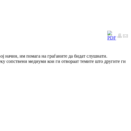
вој начин, им помага на граѓаните да бидат слушнати.
еку сопствени медиуми кои ги отвораат темите што другите ги