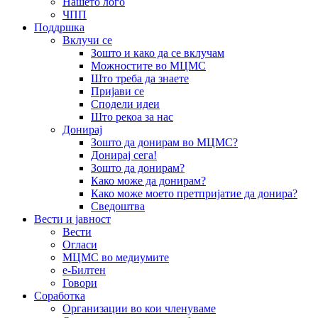
Нашето лого
ЧПП
Поддршка
Вклучи се
Зошто и како да се вклучам
Можностите во МЦМС
Што треба да знаете
Пријави се
Сподели идеи
Што рекоа за нас
Донирај
Зошто да донирам во МЦМС?
Донирај сега!
Зошто да донирам?
Како може да донирам?
Како може моето претпријатие да донира?
Сведоштва
Вести и јавност
Вести
Огласи
МЦМС во медиумите
е-Билтен
Говори
Соработка
Организации во кои членуваме