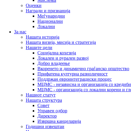
Мислења
Оценки
Награди и признанија
Меѓународни
Национални
Локални
За нас
Нашата историја
Нашата визија, мисија и стратегија
Нашите цели
Социјална кохезија
Локален и рурален развој
Добро владеење
Вкоренето и динамично граѓанско општество
Прифатена културна разноличност
Поддржан евроинтеграциски процес
МЦМС - независна и организација со кредиби
МЦМС - организација со локални корени и гл
Нашиот статут
Нашата структура
Совет
Управен одбор
Директор
Извршна канцеларија
Годишни извештаи