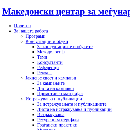
Македонски центар за меѓун
Почетна
За нашата работа
Програми
Консултации и обуки
За консултациите и обуките
Методологија
Теми
Консултанти
Референци
Рекоа...
Јакнење свест и кампањи
За кампањите
Листа на кампањи
Промотивен материјал
Истражувања и публикации
За истражувањата и публикациите
Листа на истражувања и публикации
Истражувања
Ресурсни материјали
Граѓански практики