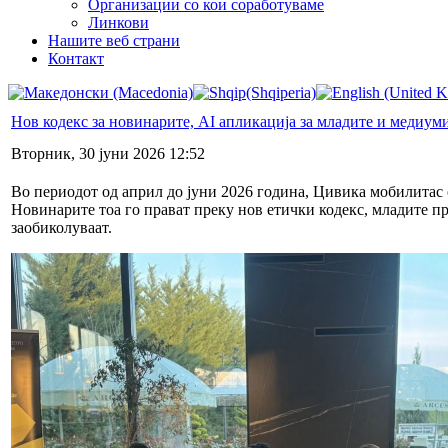
Организации со кои соработуваме
Линкови
Нашите веб страни
Контакт
Нов кодекс за новинарите, AI апликација за младите и медиум
Вторник, 30 јуни 2026 12:52
Во периодот од април до јуни 2026 година, Цивика мобилитас о
Новинарите тоа го прават преку нов етички кодекс, младите п
заобиколуваат.