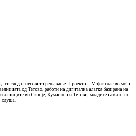
да го следат неговото решавање. Проектот „Мојот глас во мојот
аедницата од Тетово, работи на дигитална алатка базирана на
ботилниците во Скопје, Куманово и Тетово, младите самите го
и слуша.