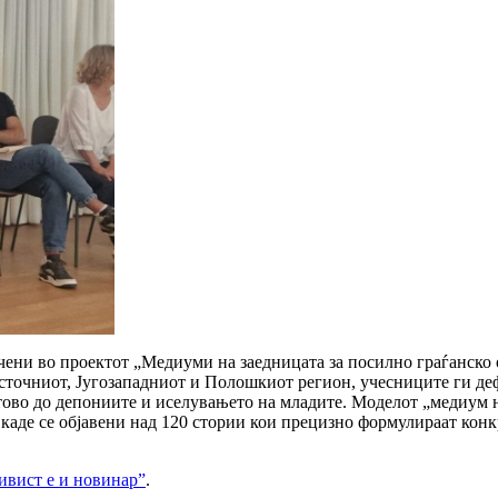
учени во проектот „Медиуми на заедницата за посилно граѓанско
точниот, Југозападниот и Полошкиот регион, учесниците ги деф
етово до депониите и иселувањето на младите. Моделот „медиум
каде се објавени над 120 стории кои прецизно формулираат конк
тивист е и новинар”
.