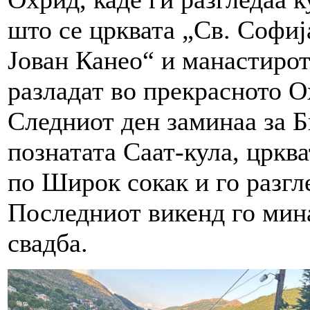
што се црквата „Св. Софиј
Јован Канео“ и манастирот
разладат во прекрасното О
Следниот ден заминаа за Би
познатата Саат-кула, цркв
по Широк сокак и го разгл
Последниот викенд го мин
свадба.