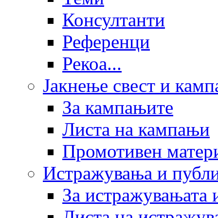
Консултанти
Референци
Рекоа...
Јакнење свест и кам
За кампањите
Листа на кампањи
Промотивен матер
Истражувања и публ
За истражувањата 
Листа на истражув