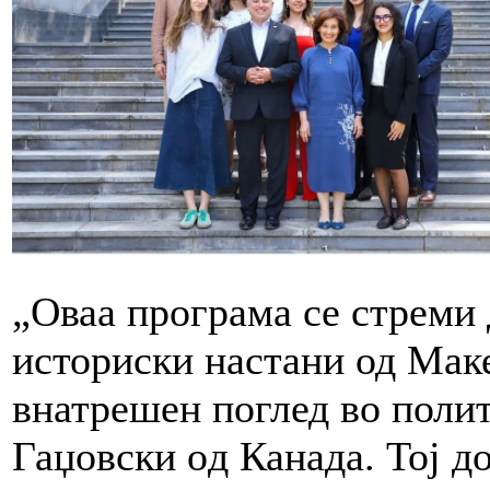
„Оваа програма се стреми 
историски настани од Маке
внатрешен поглед во поли
Гаџовски oд Канада. Тој до