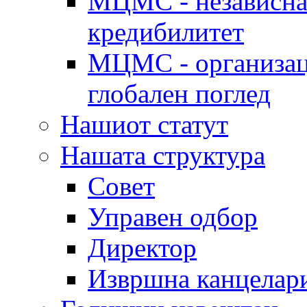
МЦМС - независна 
кредибилитет
МЦМС - организаци
глобален поглед
Нашиот статут
Нашата структура
Совет
Управен одбор
Директор
Извршна канцелар