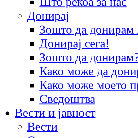
Што рекоа за нас
Донирај
Зошто да донира
Донирај сега!
Зошто да донирам
Како може да дони
Како може моето п
Сведоштва
Вести и јавност
Вести