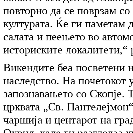
повторно да се поврзам со
културата. Ќе ги паметам
салата и пеењето во автом
историските локалитети,“ р
Викендите беа посветени н
наследство. На почетокот 
запознавањето со Скопје. 
црквата „Св. Пантелејмон“
чаршија и центарот на гра
Охрид, каде ги разгледаа 