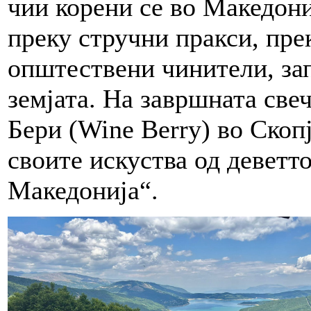
чии корени се во Македони
преку стручни пракси, пре
општествени чинители, зап
земјата. На завршната свеч
Бери (Wine Berry) во Скоп
своите искуства од деветт
Македонија“.