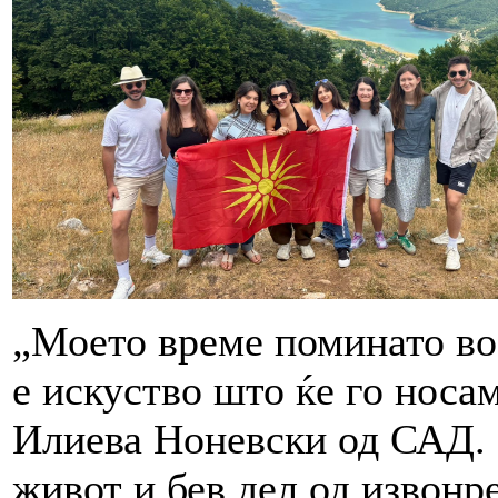
„Моето време поминато во
е искуство што ќе го носа
Илиева Ноневски од САД. 
живот и бев дел од извон