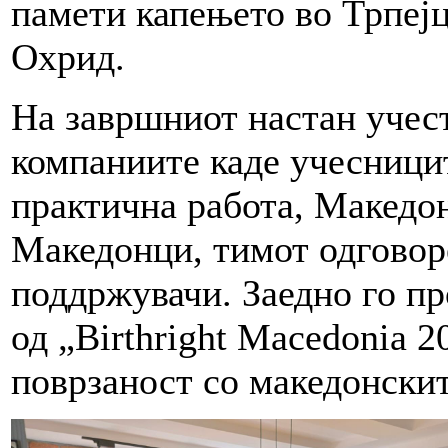
памети капењето во Трпејц
Охрид.
На завршниот настан учес
компаниите каде учесницит
практична работа, Македон
Македонци, тимот одговор
поддржувачи. Заедно го пр
од „Birthright Macedonia 
поврзаност со македонскит