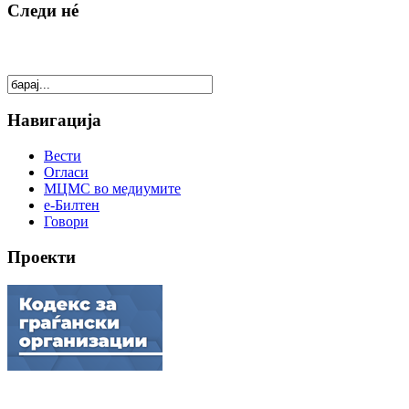
Следи нé
Навигација
Вести
Огласи
МЦМС во медиумите
е-Билтен
Говори
Проекти