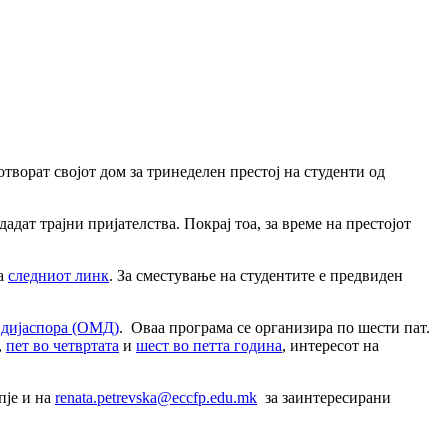
творат својот дом за тринеделен престој на студенти од
адат трајни пријателства. Покрај тоа, за време на престојот
на
следниот линк
. За сместување на студентите е предвиден
 дијаспора (ОМД)
. Оваа програма се организира по шести пат.
,
пет во четвртата
и
шест во петта година
, интересот на
пје и на
renata.petrevska@eccfp.edu.mk
за заинтересирани