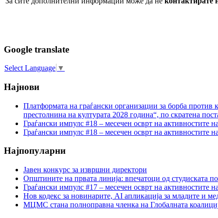
За сите дополнителни информации може да не
контактирате на
Google translate
Select Language
▼
Најнови
Платформата на граѓански организации за борба против к
престолнина на културата 2028 година“, по скратена пост
Граѓански импулс #18 – месечен осврт на активностите н
Граѓански импулс #18 – месечен осврт на активностите н
Најпопуларни
Јавен конкурс за извршни директори
Општините на првата линија: впечатоци од студиската по
Граѓански импулс #17 – месечен осврт на активностите н
Нов кодекс за новинарите, AI апликација за младите и м
МЦМС стана полноправна членка на Глобалната коалици