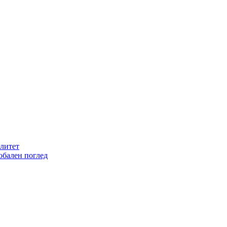
литет
обален поглед