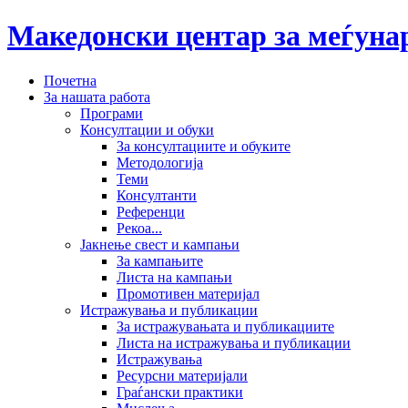
Македонски центар за меѓун
Почетна
За нашата работа
Програми
Консултации и обуки
За консултациите и обуките
Методологија
Теми
Консултанти
Референци
Рекоа...
Јакнење свест и кампањи
За кампањите
Листа на кампањи
Промотивен материјал
Истражувања и публикации
За истражувањата и публикациите
Листа на истражувања и публикации
Истражувања
Ресурсни материјали
Граѓански практики