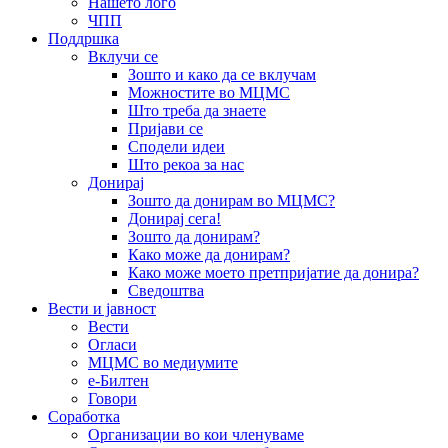
Нашето лого
ЧПП
Поддршка
Вклучи се
Зошто и како да се вклучам
Можностите во МЦМС
Што треба да знаете
Пријави се
Сподели идеи
Што рекоа за нас
Донирај
Зошто да донирам во МЦМС?
Донирај сега!
Зошто да донирам?
Како може да донирам?
Како може моето претпријатие да донира?
Сведоштва
Вести и јавност
Вести
Огласи
МЦМС во медиумите
е-Билтен
Говори
Соработка
Организации во кои членуваме