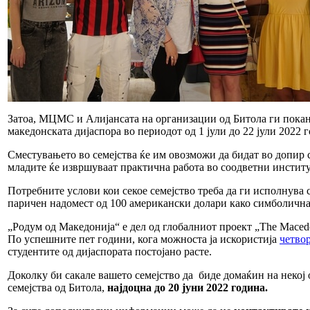
Затоа, МЦМС и Алијансата на организации од Битола ги поканув
македонската дијаспора во периодот од 1 јули до 22 јули 2022 
Сместувањето во семејства ќе им овозможи да бидат во допир со 
младите ќе извршуваат практична работа во соодветни институ
Потребните услови кои секое семејство треба да ги исполнува 
паричен надомест од 100 американски долари како симболична
„Родум од Македонија“ е дел од глобалниот проект „The Macedo
По успешните пет години, кога можноста ја искористија
четво
студентите од дијаспората постојано расте.
Доколку би сакале вашето семејство да биде домаќин на некој 
семејства од Битола,
најдоцна до 20 јуни 2022 година.