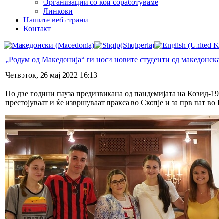
Организации со кои соработуваме
Линкови
Нашите веб страни
Контакт
„Родум од Македонија“ ги носи новите студенти од македонска
Четврток, 26 мај 2022 16:13
По две години пауза предизвикана од пандемијата на Ковид-19
престојуваат и ќе извршуваат пракса во Скопје и за прв пат во 