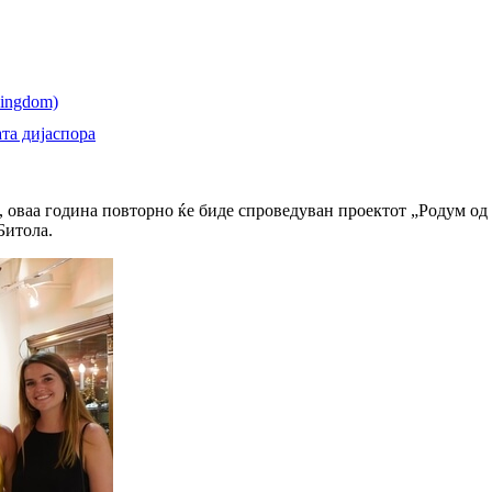
та дијаспора
, оваа година повторно ќе биде спроведуван проектот „Родум од
Битола.