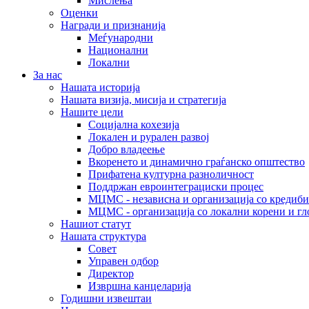
Мислења
Оценки
Награди и признанија
Меѓународни
Национални
Локални
За нас
Нашата историја
Нашата визија, мисија и стратегија
Нашите цели
Социјална кохезија
Локален и рурален развој
Добро владеење
Вкоренето и динамично граѓанско општество
Прифатена културна разноличност
Поддржан евроинтеграциски процес
МЦМС - независна и организација со кредиби
МЦМС - организација со локални корени и гл
Нашиот статут
Нашата структура
Совет
Управен одбор
Директор
Извршна канцеларија
Годишни извештаи