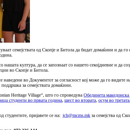
аат семејствата од Скопје и Битола да бидат домаќини и да го о
година.
нашата култура, да се запознаат со нашето секојдневие и да созд
ции во Скопје и Битола.
се наведени во Документот за согласност кој може да го видите 
 поддршка за семејствата домаќини.
nian Heritage Village“, што го спроведува
Обединета македонска
рица студенти во првата година
,
шест во втората
,
осум во третата
од студентите, пријавeте се на:
jch@mcms.mk
за семејства од Ско