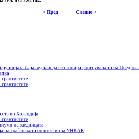
 тел. 072 226-144.
< Пред
Следно >
орупцијата бара веднаш да се стопира донесувањето на Предлог-
апка
а грантистите
а грантистите
сета во Холандија
а грантистите
едиуми на заедницата
ја на граѓанското општество за УНКАК