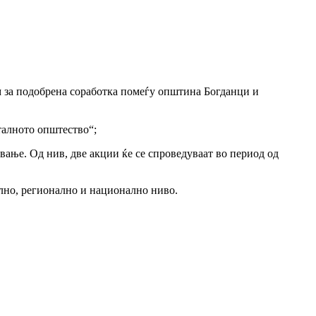
 за подобрена соработка помеѓу општина Богданци и
талното општество“;
ување. Од нив, две акции ќе се спроведуваат во период од
ално, регионално и национално ниво.