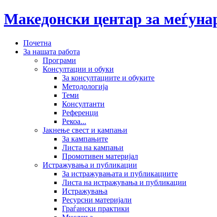
Македонски центар за меѓун
Почетна
За нашата работа
Програми
Консултации и обуки
За консултациите и обуките
Методологија
Теми
Консултанти
Референци
Рекоа...
Јакнење свест и кампањи
За кампањите
Листа на кампањи
Промотивен материјал
Истражувања и публикации
За истражувањата и публикациите
Листа на истражувања и публикации
Истражувања
Ресурсни материјали
Граѓански практики