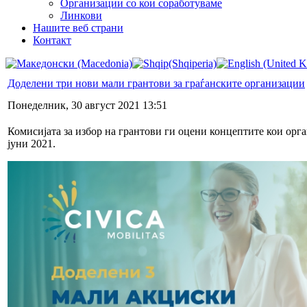
Организации со кои соработуваме
Линкови
Нашите веб страни
Контакт
Доделени три нови мали грантови за граѓанските организации
Понеделник, 30 август 2021 13:51
Комисијата за избор на грантови ги оцени концептите кои ор
јуни 2021.