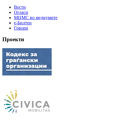
Вести
Огласи
МЦМС во медиумите
е-Билтен
Говори
Проекти