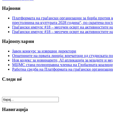
Најнови
Платформата на граѓански организации за борба против к
престолнина на културата 2028 година“, по скратена пост
Граѓански импулс #18 – месечен осврт на активностите н
Граѓански импулс #18 – месечен осврт на активностите н
Најпопуларни
Јавен конкурс за извршни директори
Општините на првата линија: впечатоци од студиската по
Нов кодекс за новинарите, AI апликација за младите и м
МЦМС стана полноправна членка на Глобалната коалици
Работна средба на Платформата на граѓански организации
Следи нé
Навигација