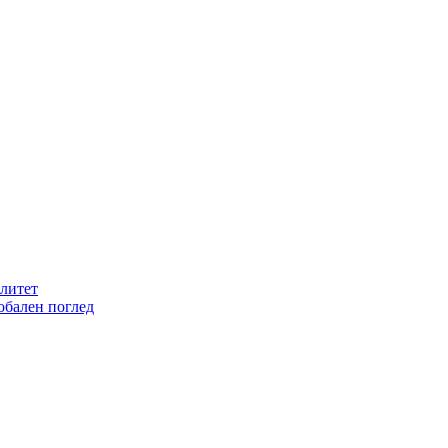
литет
обален поглед