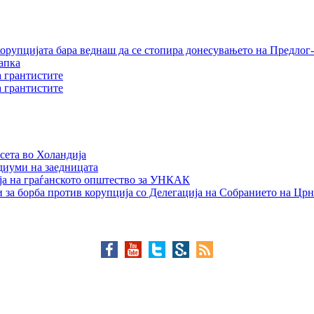
орупцијата бара веднаш да се стопира донесувањето на Предлог-
апка
а грантистите
а грантистите
сета во Холандија
едиуми на заедницата
ја на граѓанското општество за УНКАК
 за борба против корупција со Делегација на Собранието на Црн