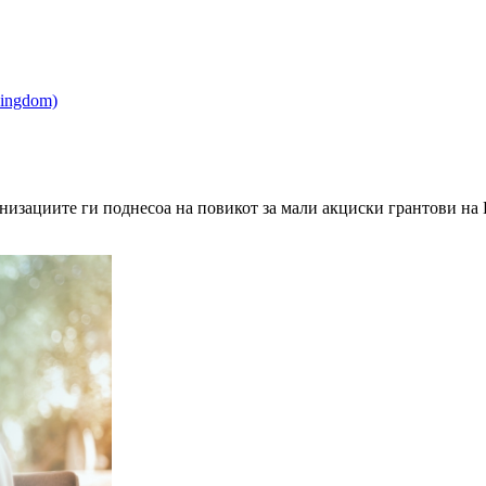
ганизациите ги поднесоа на повикот за мали акциски грантови н