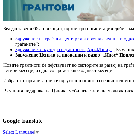
Беа доставени 66 апликации, од кои три организации добија мал
Здружение на граѓани Центар за животна средина и одр
граѓаните“;
Здружение за култура и уметност „Арт-Манија
“, Куманов
Здружение Центар за иновации и развој „Инос“ Приле
Новите грантисти ќе дејствуваат во секторите за развој на гра
четири месеци, а една со времетрање од шест месеци.
Избраните организации се од југоисточниот, североисточниот 
Вкупната поддршка на Цивика мобилитас за овие мали акциск
Google translate
Select Language
▼