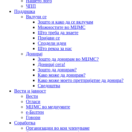
Нашето лого
ЧПП
Поддршка
Вклучи се
Зошто и како да се вклучам
Можностите во МЦМС
Што треба да знаете
Пријави се
Сподели идеи
Што рекоа за нас
Донирај
Зошто да донирам во МЦМС?
Донирај сега!
Зошто да донирам?
Како може да донирам?
Како може моето претпријатие да донира?
Сведоштва
Вести и јавност
Вести
Огласи
МЦМС во медиумите
е-Билтен
Говори
Соработка
Организации во кои членуваме