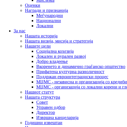
Мислења
Оценки
Награди и признанија
Меѓународни
Национални
Локални
За нас
Нашата историја
Нашата визија, мисија и стратегија
Нашите цели
Социјална кохезија
Локален и рурален развој
Добро владеење
Вкоренето и динамично граѓанско општество
Прифатена културна разноличност
Поддржан евроинтеграциски процес
МЦМС - независна и организација со кредиби
МЦМС - организација со локални корени и гл
Нашиот статут
Нашата структура
Совет
Управен одбор
Директор
Извршна канцеларија
Годишни извештаи