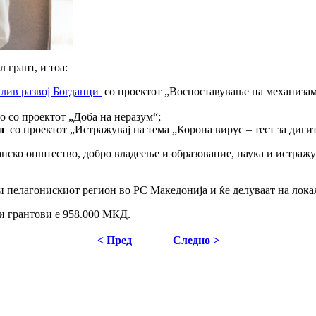
 грант, и тоа:
жлив развој Богданци
со проектот „Воспоставување на механизам
о со проектот „Доба на неразум“;
п
со проектот „Истражувај на тема „Корона вирус – тест за диги
ѓанско општество, добро владеење и образование, наука и истраж
и пелагонискиот регион во РС Македонија и ќе делуваат на лок
и грантови е 958.000 МКД.
< Пред
Следно >