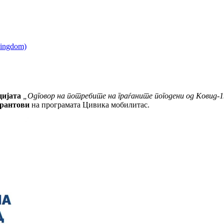
цијата
„Одговор на потребите на граѓаните погодени од Ковид-
грантови
на програмата Цивика мобилитас.