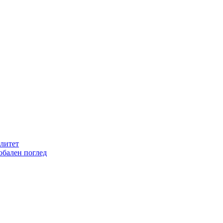
литет
обален поглед