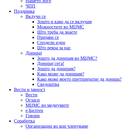
Нашето лого
ЧПП
Поддршка
Вклучи се
Зошто и како да се вклучам
Можностите во МЦМС
Што треба да знаете
Пријави се
Сподели идеи
Што рекоа за нас
Донирај
Зошто да донирам во МЦМС?
Донирај сега!
Зошто да донирам?
Како може да донирам?
Како може моето претпријатие да донира?
Сведоштва
Вести и јавност
Вести
Огласи
МЦМС во медиумите
е-Билтен
Говори
Соработка
Организации во кои членуваме