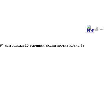
19“
која содржи
15 успешни акции
против Ковид-19,