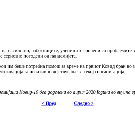
и на насилство, работниците, учениците соочени со проблемите з
е сериозно погодени од пандемијата.
 кои им беше потребна помош за време на првиот Ковид бран во з
мотивација за позитивно дејствување за секоја организација.
емијата Ковид-19 беа доделени во април 2020 година во вкупна 
< Пред
Следно >