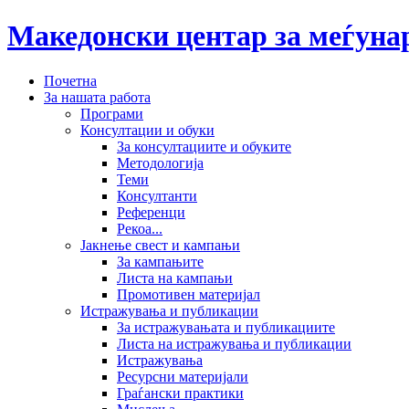
Македонски центар за меѓун
Почетна
За нашата работа
Програми
Консултации и обуки
За консултациите и обуките
Методологија
Теми
Консултанти
Референци
Рекоа...
Јакнење свест и кампањи
За кампањите
Листа на кампањи
Промотивен материјал
Истражувања и публикации
За истражувањата и публикациите
Листа на истражувања и публикации
Истражувања
Ресурсни материјали
Граѓански практики