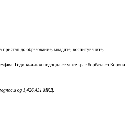
а пристап до образование, младите, воспитувачите,
емјава. Година-и-пол подоцна се уште трае борбата со Корона
вредност од 1,426,431 МКД.