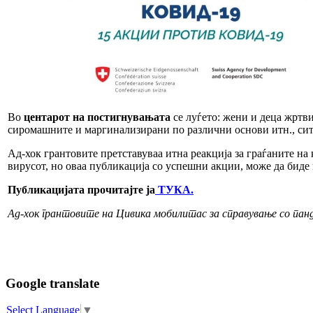
Во
центарот на постигнувањата
се луѓето: жени и деца жртв
сиромашните и маргинализирани по различни основи итн., сит
Ад-хок грантовите претставуваа итна реакција за граѓаните на
вирусот, но оваа публикација со успешни акции, може да биде 
Публикацијата прочитајте ја
ТУКА.
Ад-хок грантовите на Цивика мобилитас за справување со панд
Google translate
Select Language
▼