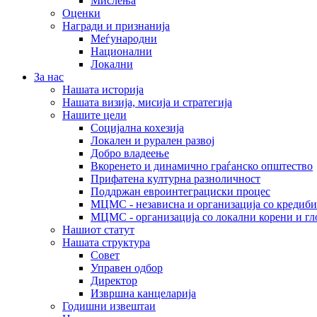
Мислења
Оценки
Награди и признанија
Меѓународни
Национални
Локални
За нас
Нашата историја
Нашата визија, мисија и стратегија
Нашите цели
Социјална кохезија
Локален и рурален развој
Добро владеење
Вкоренето и динамично граѓанско општество
Прифатена културна разноличност
Поддржан евроинтеграциски процес
МЦМС - независна и организација со кредиби
МЦМС - организација со локални корени и гл
Нашиот статут
Нашата структура
Совет
Управен одбор
Директор
Извршна канцеларија
Годишни извештаи