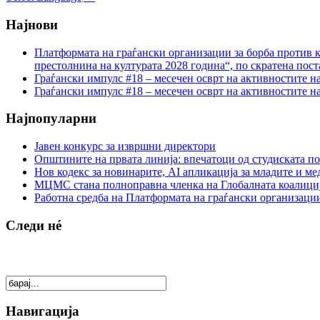
Најнови
Платформата на граѓански организации за борба против к
престолнина на културата 2028 година“, по скратена пост
Граѓански импулс #18 – месечен осврт на активностите н
Граѓански импулс #18 – месечен осврт на активностите н
Најпопуларни
Јавен конкурс за извршни директори
Општините на првата линија: впечатоци од студиската по
Нов кодекс за новинарите, AI апликација за младите и м
МЦМС стана полноправна членка на Глобалната коалици
Работна средба на Платформата на граѓански организации
Следи нé
Навигација