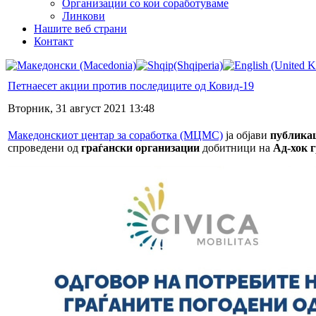
Организации со кои соработуваме
Линкови
Нашите веб страни
Контакт
Петнаесет акции против последиците од Ковид-19
Вторник, 31 август 2021 13:48
Македонскиот центар за соработка (МЦМС)
ја објави
публика
спроведени од
граѓански организации
добитници на
Ад-хок 