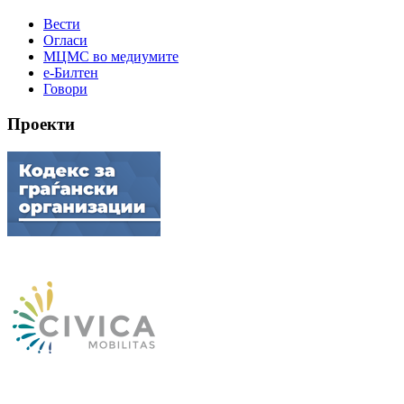
Вести
Огласи
МЦМС во медиумите
е-Билтен
Говори
Проекти