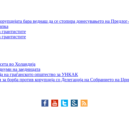
орупцијата бара веднаш да се стопира донесувањето на Предлог-
апка
а грантистите
а грантистите
сета во Холандија
едиуми на заедницата
ја на граѓанското општество за УНКАК
 за борба против корупција со Делегација на Собранието на Црн