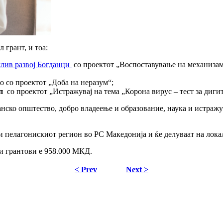
 грант, и тоа:
жлив развој Богданци
со проектот „Воспоставување на механизам
о со проектот „Доба на неразум“;
п
со проектот „Истражувај на тема „Корона вирус – тест за диги
ѓанско општество, добро владеење и образование, наука и истраж
и пелагонискиот регион во РС Македонија и ќе делуваат на лок
и грантови е 958.000 МКД.
< Prev
Next >