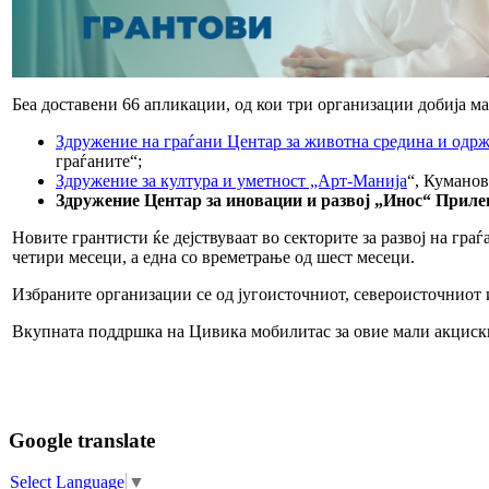
Беа доставени 66 апликации, од кои три организации добија мал
Здружение на граѓани Центар за животна средина и одр
граѓаните“;
Здружение за култура и уметност „Арт-Манија
“, Куманов
Здружение Центар за иновации и развој „Инос“ Приле
Новите грантисти ќе дејствуваат во секторите за развој на гра
четири месеци, а една со времетрање од шест месеци.
Избраните организации се од југоисточниот, североисточниот 
Вкупната поддршка на Цивика мобилитас за овие мали акциск
Google translate
Select Language
▼