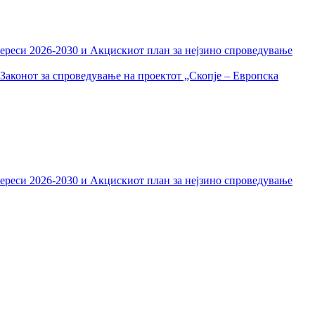
тереси 2026-2030 и Акцискиот план за нејзино спроведување
Законот за спроведување на проектот „Скопје – Европска
тереси 2026-2030 и Акцискиот план за нејзино спроведување