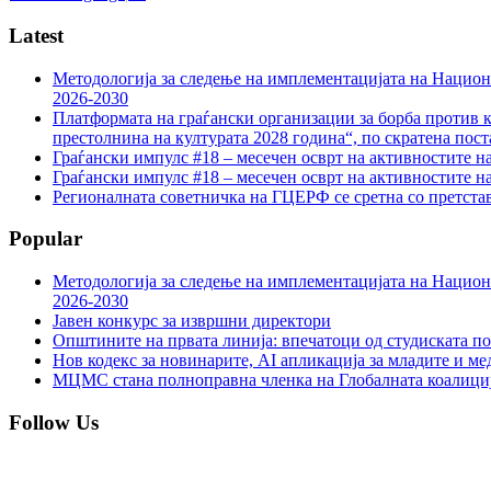
Latest
Методологија за следење на имплементацијата на Национа
2026-2030
Платформата на граѓански организации за борба против к
престолнина на културата 2028 година“, по скратена пост
Граѓански импулс #18 – месечен осврт на активностите н
Граѓански импулс #18 – месечен осврт на активностите н
Регионалната советничка на ГЦЕРФ се сретна со претс
Popular
Методологија за следење на имплементацијата на Национа
2026-2030
Јавен конкурс за извршни директори
Општините на првата линија: впечатоци од студиската по
Нов кодекс за новинарите, AI апликација за младите и м
МЦМС стана полноправна членка на Глобалната коалици
Follow Us