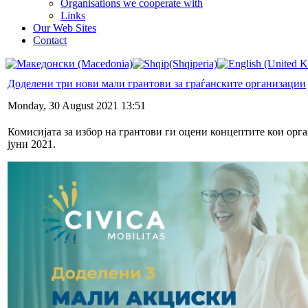
Organisations we cooperate with
Links
Our Web Sites
Contact
Доделени три нови мали грантови за граѓанските организации
Monday, 30 August 2021 13:51
Комисијата за избор на грантови ги оцени концептите кои ор
јуни 2021.