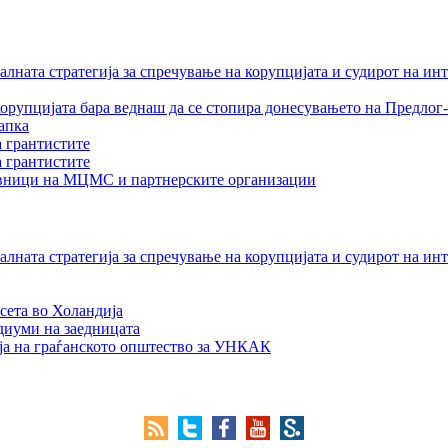
лната стратегија за спречување на корупцијата и судирот на ин
орупцијата бара веднаш да се стопира донесувањето на Предлог-
апка
а грантистите
а грантистите
тавници на МЦМС и партнерските организации
лната стратегија за спречување на корупцијата и судирот на ин
сета во Холандија
едиуми на заедницата
ја на граѓанското општество за УНКАК