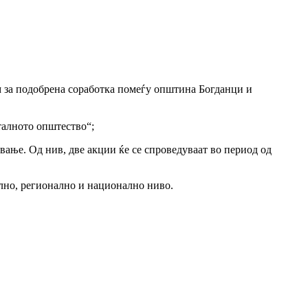
 за подобрена соработка помеѓу општина Богданци и
талното општество“;
ување. Од нив, две акции ќе се спроведуваат во период од
ално, регионално и национално ниво.