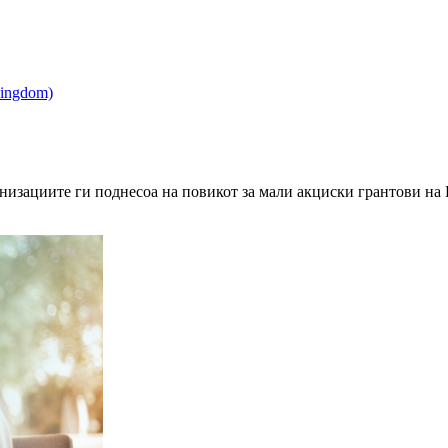
ганизациите ги поднесоа на повикот за мали акциски грантови н