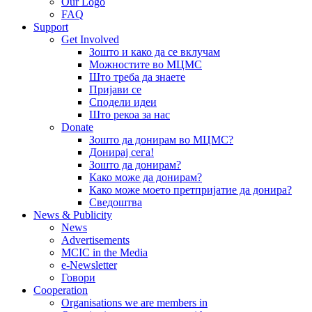
Our Logo
FAQ
Support
Get Involved
Зошто и како да се вклучам
Можностите во МЦМС
Што треба да знаете
Пријави се
Сподели идеи
Што рекоа за нас
Donate
Зошто да донирам во МЦМС?
Донирај сега!
Зошто да донирам?
Како може да донирам?
Како може моето претпријатие да донира?
Сведоштва
News & Publicity
News
Advertisements
MCIC in the Media
e-Newsletter
Говори
Cooperation
Organisations we are members in