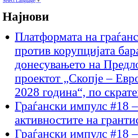
Select Language
▼
Најнови
Платформата на граѓанс
против корупцијата бар
донесувањето на Предло
проектот „Скопје – Евр
2028 година“, по скрат
Граѓански импулс #18 –
активностите на гранти
Граѓански импулс #18 –