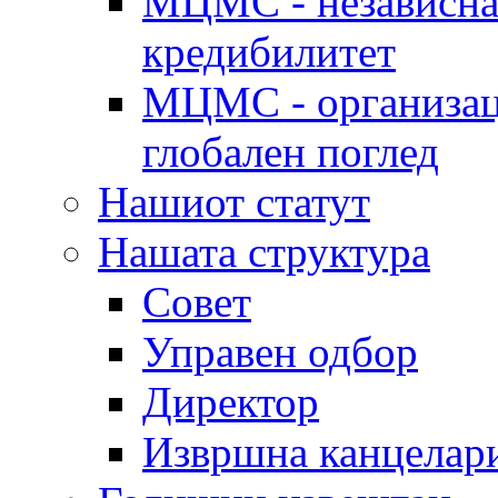
МЦМС - независна 
кредибилитет
МЦМС - организаци
глобален поглед
Нашиот статут
Нашата структура
Совет
Управен одбор
Директор
Извршна канцелар