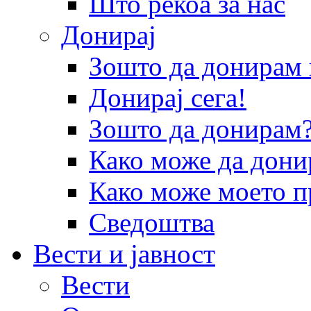
Што рекоа за нас
Донирај
Зошто да донира
Донирај сега!
Зошто да донирам
Како може да дони
Како може моето п
Сведоштва
Вести и јавност
Вести