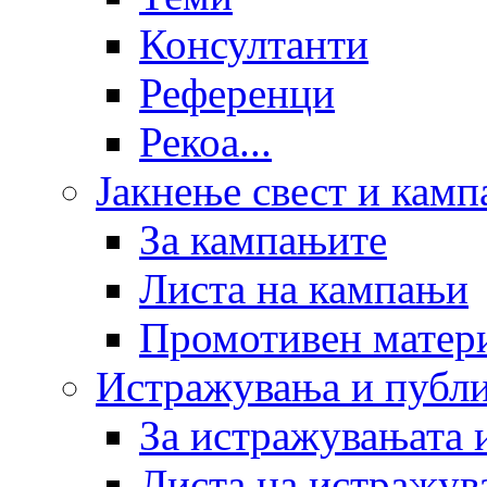
Консултанти
Референци
Рекоа...
Јакнење свест и кам
За кампањите
Листа на кампањи
Промотивен матер
Истражувања и публ
За истражувањата 
Листа на истражув