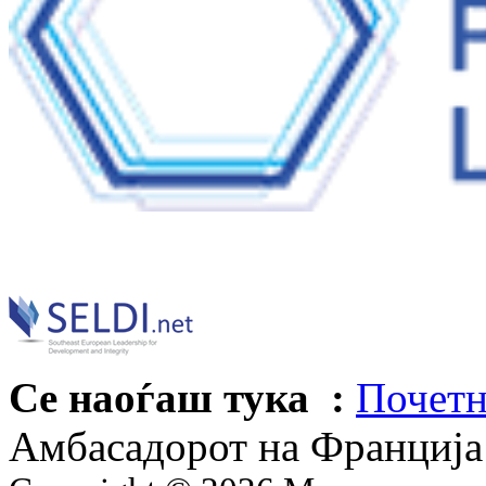
Се наоѓаш тука :
Почетн
Амбасадорот на Франциј