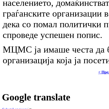
населението, домаќинстват
граѓанските организации во
дека со помал политички п
спроведе успешен попис.
МЦМС ја имаше честа да б
организација која ја посе
< Пре
Google translate