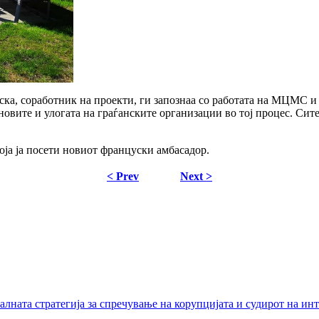
, соработник на проекти, ги запознаа со работата на МЦМС и по
овите и улогата на граѓанските организации во тој процес. Сите
оја ја посети новиот француски амбасадор.
< Prev
Next >
лната стратегија за спречување на корупцијата и судирот на ин