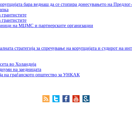
орупцијата бара веднаш да се стопира донесувањето на Предлог-
апка
а грантистите
а грантистите
тавници на МЦМС и партнерските организации
лната стратегија за спречување на корупцијата и судирот на ин
сета во Холандија
едиуми на заедницата
ја на граѓанското општество за УНКАК