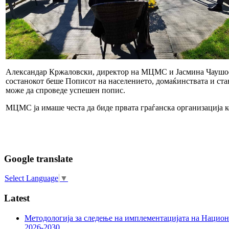
Александар Кржаловски, директор на МЦМС и Јасмина Чаушоска
состанокот беше Пописот на населението, домаќинствата и стан
може да спроведе успешен попис.
МЦМС ја имаше честа да биде првата граѓанска организација к
Google translate
Select Language
▼
Latest
Методологија за следење на имплементацијата на Национа
2026-2030