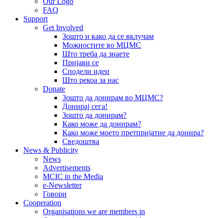
Our Logo
FAQ
Support
Get Involved
Зошто и како да се вклучам
Можностите во МЦМС
Што треба да знаете
Пријави се
Сподели идеи
Што рекоа за нас
Donate
Зошто да донирам во МЦМС?
Донирај сега!
Зошто да донирам?
Како може да донирам?
Како може моето претпријатие да донира?
Сведоштва
News & Publicity
News
Advertisements
MCIC in the Media
e-Newsletter
Говори
Cooperation
Organisations we are members in