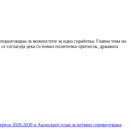
разговараа за можностите за идна соработка. Главна тема на
 се согласија дека со помал политички притисок, државата
тереси 2026-2030 и Акцискиот план за нејзино спроведување