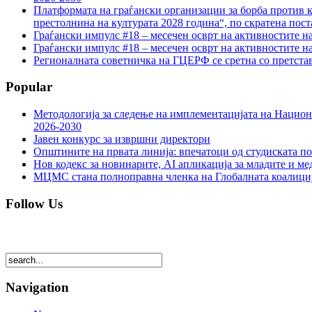
Платформата на граѓански организации за борба против к
престолнина на културата 2028 година“, по скратена пост
Граѓански импулс #18 – месечен осврт на активностите н
Граѓански импулс #18 – месечен осврт на активностите н
Регионалната советничка на ГЦЕРФ се сретна со претс
Popular
Методологија за следење на имплементацијата на Национа
2026-2030
Јавен конкурс за извршни директори
Општините на првата линија: впечатоци од студиската по
Нов кодекс за новинарите, AI апликација за младите и м
МЦМС стана полноправна членка на Глобалната коалици
Follow Us
Navigation