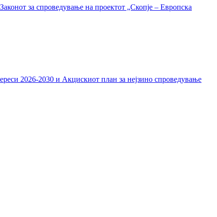
Законот за спроведување на проектот „Скопје – Европска
тереси 2026-2030 и Акцискиот план за нејзино спроведување