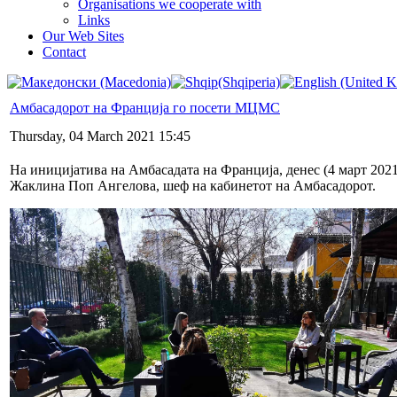
Organisations we cooperate with
Links
Our Web Sites
Contact
Амбасадорот на Франција го посети МЦМС
Thursday, 04 March 2021 15:45
На иницијатива на Амбасадата на Франција, денес (4 март 20
Жаклина Поп Ангелова, шеф на кабинетот на Амбасадорот.