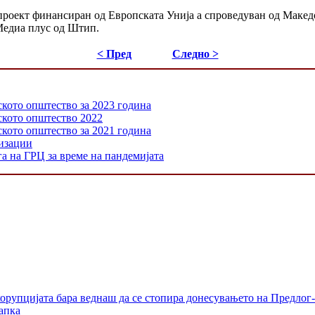
проект финансиран од Европската Унија а спроведуван од Македо
Медиа плус од Штип.
< Пред
Следно >
ското општество за 2023 година
нското општество 2022
ското општество за 2021 година
низации
а на ГРЦ за време на пандемијата
орупцијата бара веднаш да се стопира донесувањето на Предлог-
апка