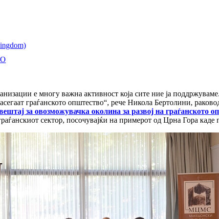
ГО
анизации е многу важна активност која сите ние ја поддржуваме
асегаат граѓанското општество“, рече Никола Бертолини, раковод
вештај за овозможувачка околина за развој на граѓанското опш
граѓанскиот сектор, посочувајќи на примерот од Црна Гора каде 