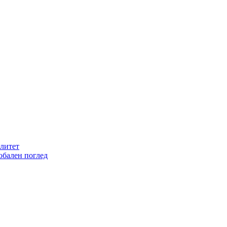
литет
обален поглед