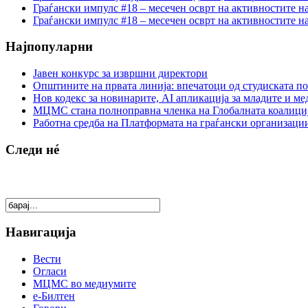
Граѓански импулс #18 – месечен осврт на активностите н
Граѓански импулс #18 – месечен осврт на активностите н
Најпопуларни
Јавен конкурс за извршни директори
Општините на првата линија: впечатоци од студиската по
Нов кодекс за новинарите, AI апликација за младите и м
МЦМС стана полноправна членка на Глобалната коалици
Работна средба на Платформата на граѓански организации
Следи нé
Навигација
Вести
Огласи
МЦМС во медиумите
е-Билтен