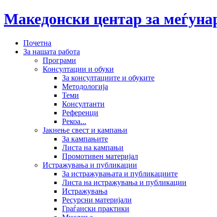
Македонски центар за меѓун
Почетна
За нашата работа
Програми
Консултации и обуки
За консултациите и обуките
Методологија
Теми
Консултанти
Референци
Рекоа...
Јакнење свест и кампањи
За кампањите
Листа на кампањи
Промотивен материјал
Истражувања и публикации
За истражувањата и публикациите
Листа на истражувања и публикации
Истражувања
Ресурсни материјали
Граѓански практики