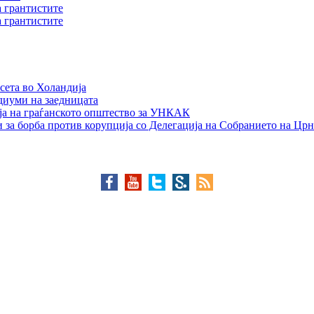
а грантистите
а грантистите
сета во Холандија
едиуми на заедницата
ја на граѓанското општество за УНКАК
 за борба против корупција со Делегација на Собранието на Црн