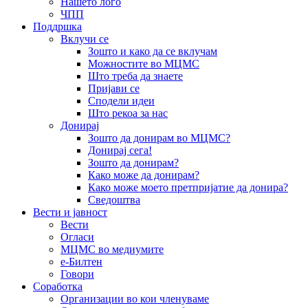
Нашето лого
ЧПП
Поддршка
Вклучи се
Зошто и како да се вклучам
Можностите во МЦМС
Што треба да знаете
Пријави се
Сподели идеи
Што рекоа за нас
Донирај
Зошто да донирам во МЦМС?
Донирај сега!
Зошто да донирам?
Како може да донирам?
Како може моето претпријатие да донира?
Сведоштва
Вести и јавност
Вести
Огласи
МЦМС во медиумите
е-Билтен
Говори
Соработка
Организации во кои членуваме