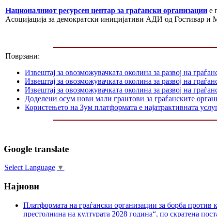
Националниот ресурсен центар за граѓански организации
е 
Асоцијација за демократски иницијативи АДИ од Гостивар и 
Поврзани:
Извештај за овозможувачката околина за развој на граѓан
Извештај за овозможувачката околина за развој на граѓа
Извештај за овозможувачката околина за развој на граѓан
Доделени осум нови мали грантови за граѓанските орга
Користењето на Зум платформата е најатрактивната услуг
Google translate
Select Language
▼
Најнови
Платформата на граѓански организации за борба против к
престолнина на културата 2028 година“, по скратена пост