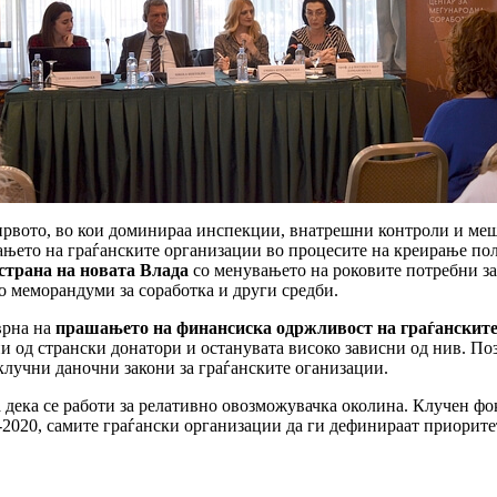
: првото, во кои доминираа инспекции, внатрешни контроли и меш
ањето на граѓанските организации во процесите на креирање пол
 страна на новата Влада
со менувањето на роковите потребни за
 меморандуми за соработка и други средби.
врна на
прашањето на финансиска одржливост на граѓанските 
и од странски донатори и останувата високо зависни од нив. По
 клучни даночни закони за граѓанските оганизации.
дека се работи за релативно овозможувачка околина. Клучен фок
8-2020, самите граѓански организации да ги дефинираат приорите