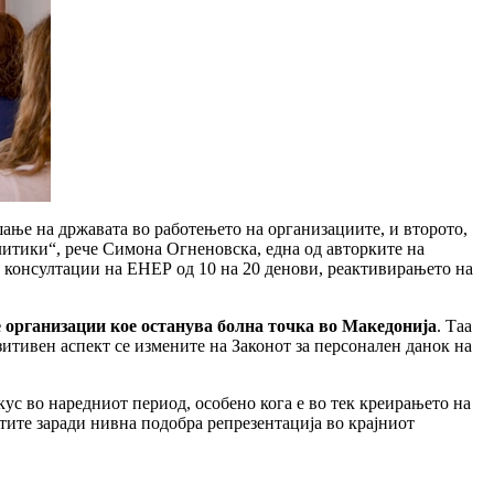
ање на државата во работењето на организациите, и второто,
итики“, рече Симона Огненовска, една од авторките на
 консултации на ЕНЕР од 10 на 20 денови, реактивирањето на
организации кое останува болна точка во Македонија
. Таа
зитивен аспект се измените на Законот за персонален данок на
ус во наредниот период, особено кога е во тек креирањето на
тите заради нивна подобра репрезентација во крајниот