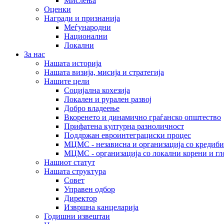
Мислења
Оценки
Награди и признанија
Меѓународни
Национални
Локални
За нас
Нашата историја
Нашата визија, мисија и стратегија
Нашите цели
Социјална кохезија
Локален и рурален развој
Добро владеење
Вкоренето и динамично граѓанско општество
Прифатена културна разноличност
Поддржан евроинтеграциски процес
МЦМС - независна и организација со кредиби
МЦМС - организација со локални корени и гл
Нашиот статут
Нашата структура
Совет
Управен одбор
Директор
Извршна канцеларија
Годишни извештаи