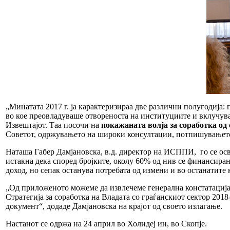
„Минатата 2017 г. ја карактеризираа две различни полугодија
во кое преовладуваше отвореноста на институциите и вклучув
Извештајот. Таа посочи на
покажаната волја за соработка од
Советот, одржувањето на широки консултации, потпишувањето
Наташа Габер Дамјановска, в.д. директор на ИСППИ, го се ос
истакна дека според бројките, околу 60% од нив се финансиран
доход, но сепак останува потребата од измени и во останатите
„Од приложеното можеме да извлечеме генерална констатација 
Стратегија за соработка на Владата со граѓанскиот сектор 201
документ“, додаде Дамјановска на крајот од своето излагање.
Настанот се одржа на 24 април во Холидеј ин, во Скопје.