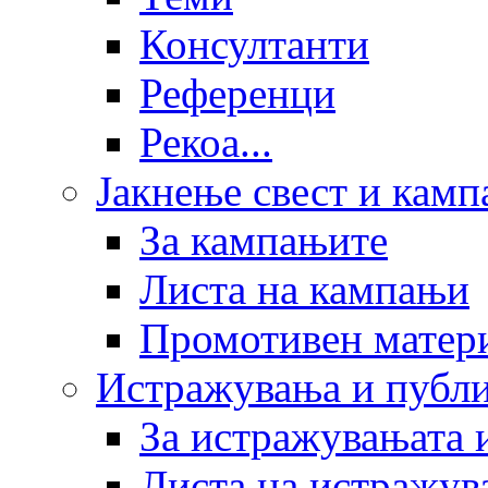
Консултанти
Референци
Рекоа...
Јакнење свест и кам
За кампањите
Листа на кампањи
Промотивен матер
Истражувања и публ
За истражувањата 
Листа на истражув