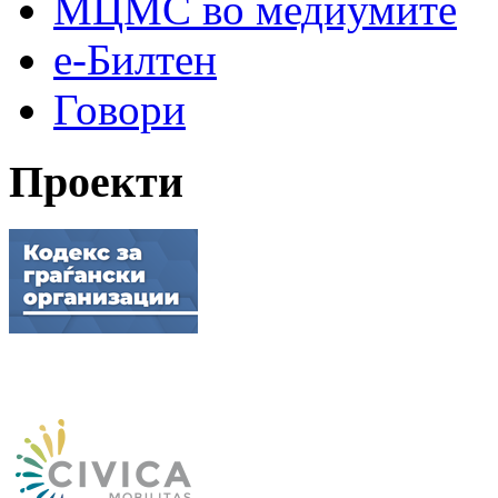
МЦМС во медиумите
е-Билтен
Говори
Проекти