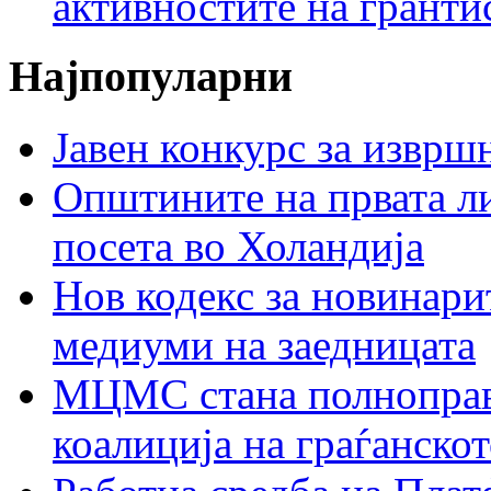
активностите на гранти
Најпопуларни
Јавен конкурс за изврш
Општините на првата ли
посета во Холандија
Нов кодекс за новинарит
медиуми на заедницата
МЦМС стана полноправн
коалиција на граѓанск