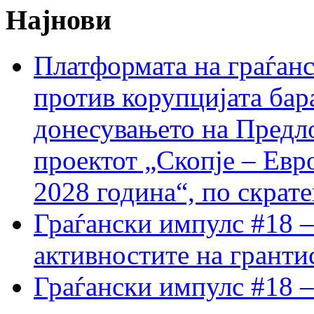
Најнови
Платформата на граѓанс
против корупцијата бар
донесувањето на Предло
проектот „Скопје – Евр
2028 година“, по скрат
Граѓански импулс #18 –
активностите на гранти
Граѓански импулс #18 –