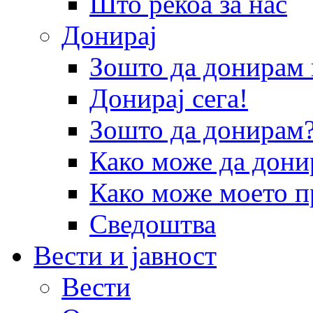
Што рекоа за нас
Донирај
Зошто да донира
Донирај сега!
Зошто да донирам
Како може да дони
Како може моето п
Сведоштва
Вести и јавност
Вести