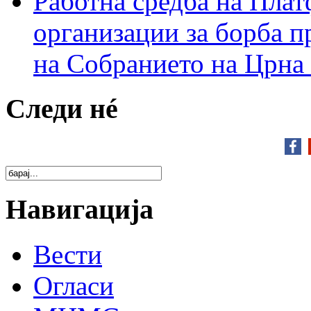
Работна средба на Плат
организации за борба п
на Собранието на Црна
Следи нé
Навигација
Вести
Огласи