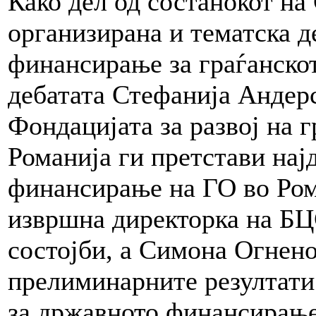
Како дел од состанокот н
организирана и тематска д
финансирање за граѓанско
дебатата Стефанија Андерс
Фондацијата за развој на 
Романија ги претстави нај
финансирање на ГО во Ро
извршна директорка на БЦ
состојби, а Симона Огнен
прелиминарните резултати
за државното финансирање