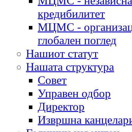
МЦМС - независна 
кредибилитет
МЦМС - организаци
глобален поглед
Нашиот статут
Нашата структура
Совет
Управен одбор
Директор
Извршна канцелар